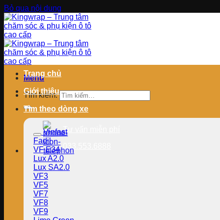
Bỏ qua nội dung
Trang chủ
Menu
Giới thiệu
Tìm kiếm:
Tìm theo dòng xe
Tư vấn miễn phí
Vinfast
Fadil
033.553.6888
VF E34
Lux A2.0
Lux SA2.0
VF3
VF5
VF7
VF8
VF9