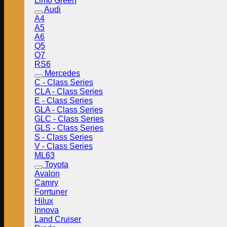
Limo Green
Audi
A4
A5
A6
Q5
Q7
RS6
Mercedes
C - Class Series
CLA - Class Series
E - Class Series
GLA - Class Series
GLC - Class Series
GLS - Class Series
S - Class Series
V - Class Series
ML63
Toyota
Avalon
Camry
Forrtuner
Hilux
Innova
Land Cruiser