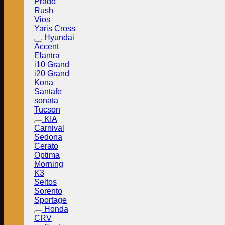
Prado
Rush
Vios
Yaris Cross
Hyundai
Accent
Elantra
i10 Grand
i20 Grand
Kona
Santafe
sonata
Tucson
KIA
Carnival
Sedona
Cerato
Optima
Morning
K3
Seltos
Sorento
Sportage
Honda
CRV