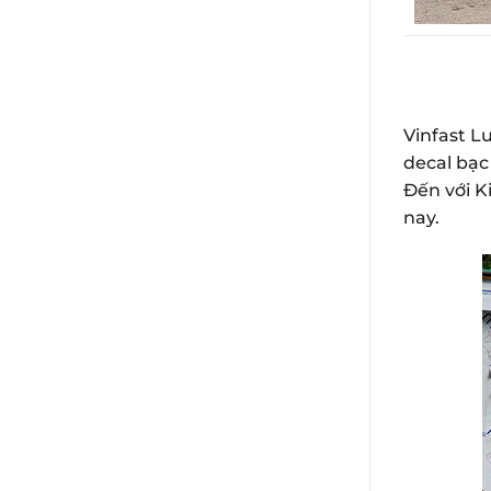
Vinfast L
decal bạc
Đến với K
nay.