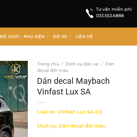
Tư vấn miễn phí
033.553.6888
ĐỒ CHƠI – PHỤ KIỆN
ĐỘ XE
LIÊN HỆ
Trang chủ
/
Dịch vụ dán xe
/
Dán
decal đổi màu
Dán decal Maybach
Vinfast Lux SA
Loại xe: Vinfast Lux SA 2.0
Dịch vụ: Dán decal đổi màu