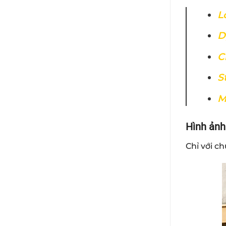
L
D
C
S
M
Hình ảnh
Chỉ với c