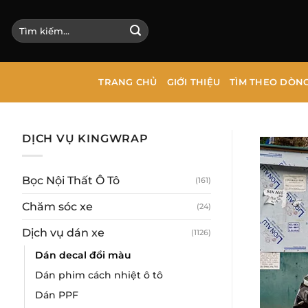
Bỏ
qua
Tìm
kiếm:
nội
dung
TRANG CHỦ
GIỚI THIỆU
TÌM THEO DÒN
DỊCH VỤ KINGWRAP
Bọc Nội Thất Ô Tô
(161)
Chăm sóc xe
(24)
Dịch vụ dán xe
(1126)
Dán decal đổi màu
Dán phim cách nhiệt ô tô
Dán PPF