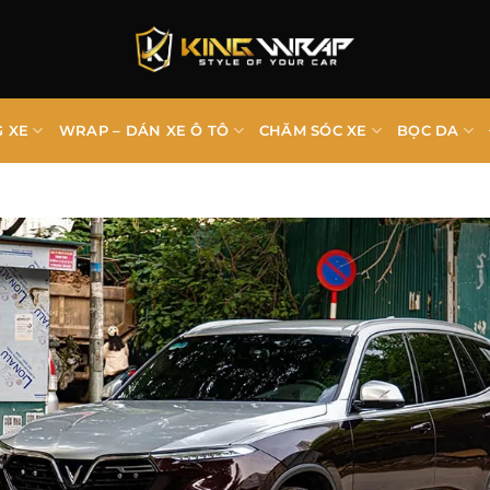
G XE
WRAP – DÁN XE Ô TÔ
CHĂM SÓC XE
BỌC DA