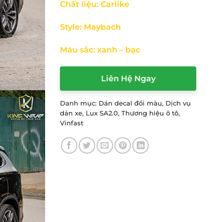
Chất liệu: Carlike
Style: Maybach
Màu sắc: xanh – bạc
Liên Hệ Ngay
Danh mục:
Dán decal đổi màu
,
Dịch vụ
dán xe
,
Lux SA2.0
,
Thương hiệu ô tô
,
Vinfast