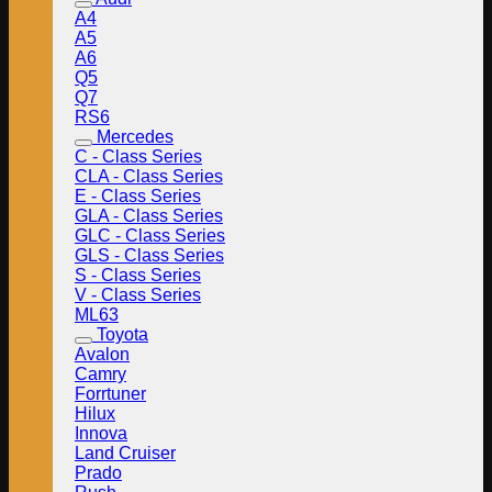
A4
A5
A6
Q5
Q7
RS6
Mercedes
C - Class Series
CLA - Class Series
E - Class Series
GLA - Class Series
GLC - Class Series
GLS - Class Series
S - Class Series
V - Class Series
ML63
Toyota
Avalon
Camry
Forrtuner
Hilux
Innova
Land Cruiser
Prado