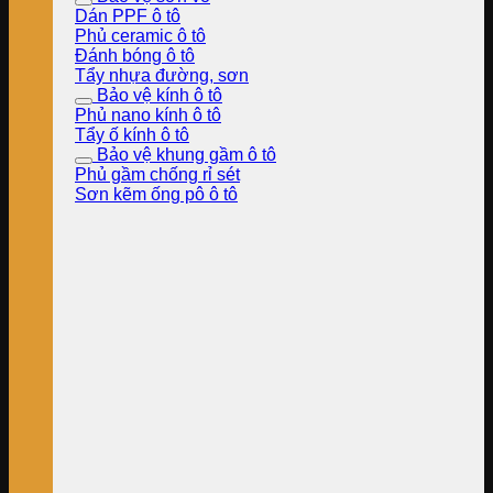
Dán PPF ô tô
Phủ ceramic ô tô
Đánh bóng ô tô
Tẩy nhựa đường, sơn
Bảo vệ kính ô tô
Phủ nano kính ô tô
Tẩy ố kính ô tô
Bảo vệ khung gầm ô tô
Phủ gầm chống rỉ sét
Sơn kẽm ống pô ô tô