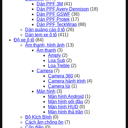
Dán PPF 3M
(41)
Dán PPF Avery Dennison
(18)
Dán PPF GSWF
(36)
Dán PPF Protek
(17)
Dán PPF TeckWrap
(88)
Dán quảng cáo ô tô
(26)
Dán tem xe ô tô
(411)
Độ xe ô tô
(84)
Âm thanh, hình ảnh
(13)
Âm thanh
(3)
Amply
(2)
Loa Sub
(2)
Loa Treble
(2)
Camera
(7)
Camera 360
(4)
Camera hành trình
(4)
Camera lùi
(1)
Màn hình
(3)
Màn hình Android
(1)
Màn hình gối đầu
(2)
Màn hình HUD
(0)
Màn hình thả trần
(1)
Bộ Kích Bình
(0)
Cách âm chống ồn
(7)
Cốp điện
(0)