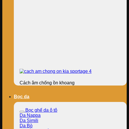
Cách âm chống ồn khoang
Bọc da
Bọc ghế da ô tô
Da Nappa
Da Simili
Da Bò