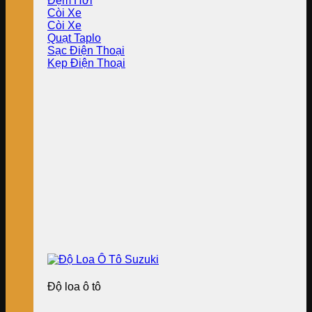
Đệm Hơi
Còi Xe
Còi Xe
Quạt Taplo
Sạc Điện Thoại
Kẹp Điện Thoại
Độ loa ô tô