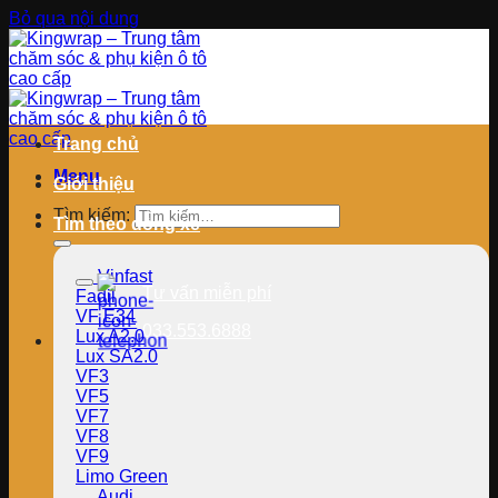
Bỏ qua nội dung
Trang chủ
Menu
Giới thiệu
Tìm kiếm:
Tìm theo dòng xe
Vinfast
Tư vấn miễn phí
Fadil
VF E34
033.553.6888
Lux A2.0
Lux SA2.0
VF3
VF5
VF7
VF8
VF9
Limo Green
Audi