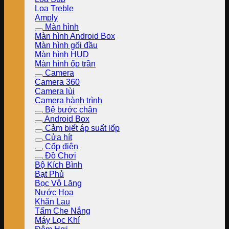
Loa Treble
Amply
Màn hình
Màn hình Android Box
Màn hình gối đầu
Màn hình HUD
Màn hình ốp trần
Camera
Camera 360
Camera lùi
Camera hành trình
Bệ bước chân
Android Box
Cảm biết áp suất lốp
Cửa hít
Cốp điện
Đồ Chơi
Bộ Kích Bình
Bạt Phủ
Bọc Vô Lăng
Nước Hoa
Khăn Lau
Tấm Che Nắng
Máy Lọc Khí