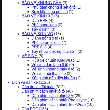
BẢO VỆ KHUNG GẦM
(3)
Phủ gầm chống rỉ sét ô tô
(1)
Sơn kẽm ống pô ô tô
(1)
BẢO VỆ KÍNH XE
(5)
Dán PPF
(4)
Phủ nano kính
(0)
Tẩy ố kính
(0)
BẢO VỆ SƠN VỎ
(13)
Đánh bóng ô tô
(1)
Phủ ceramic ô tô
(7)
PPF ô tô
(4)
Tẩy nhựa đường, bụi sơn
(0)
VỆ SINH
(5)
Rửa xe chuẩn KingWrap
(1)
Vệ sinh dàn lạnh ô tô
(0)
Vệ sinh khoang máy ô tô
(2)
Vệ sinh nội thất ô tô
(2)
Xông tinh dầu diệt khuẩn
(1)
Dịch vụ dán xe
(1126)
Dán decal đổi màu
(512)
Dán phim cách nhiệt ô tô
(48)
Dán phim cách nhiệt 3M
(29)
Dán phim cách nhiệt Photosync
(10)
Dán phim cách nhiệt TeckWrap
(10)
Dán PPF
(138)