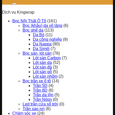
Dịch vụ Kingwrap
Bọc Nội Thất Ô Tô
(161)
Bọc (khâu) da vô lăng
(6)
Bọc ghế da
(113)
Da Bò
(11)
Da công nghiệp
(9)
Da Nappa
(90)
Da Simili
(7)
Bọc sàn, lót sàn
(76)
Lót sàn Carbon
(7)
Lót sàn da
(52)
Lót sàn đá
(3)
Lót sàn gỗ
(5)
Lót sàn nhôm
(2)
Bọc trần xe ô tô
(14)
Trần 5D
(4)
Trần 8D
(6)
Trần da lộn
(5)
Trần Nilon
(0)
Led trần cửa sổ trời
(0)
Trần sao rơi
(6)
Chăm sóc xe
(24)