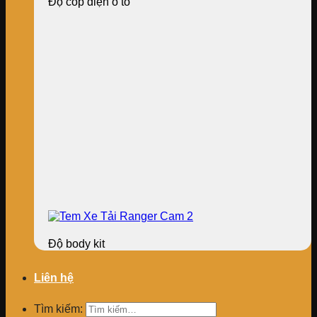
Độ cốp điện ô tô
Độ body kit
Liên hệ
Tìm kiếm: