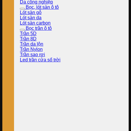
Da công nghiệp
Bọc, lót sàn ô tô
Lót sàn gỗ
Lót sàn da
Lót sàn carbon
Bọc trần ô tô
Trần 5D
Trần 8D
Trần da lộn
Trần Nylon
Trần sao rơi
Led trần cửa sổ trời