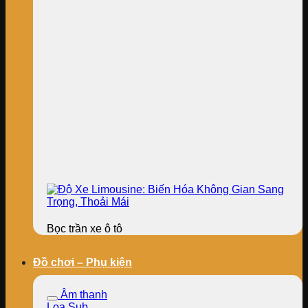
Bọc trần xe ô tô
Đồ chơi – Phụ kiện
Âm thanh
Loa Sub