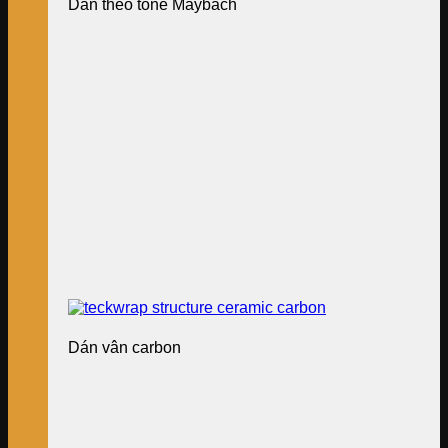
Dán theo tone Maybach
Dán vân carbon