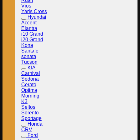
Rush
Vios
Yaris Cross
Hyundai
Accent
Elantra
i10 Grand
i20 Grand
Kona
Santafe
sonata
Tucson
KIA
Carnival
Sedona
Cerato
Optima
Morning
K3
Seltos
Sorento
Sportage
Honda
CRV
Ford