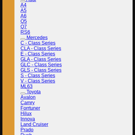
A4
A5
A6
Q5
Q7
RS6
Mercedes
C - Class Series
CLA - Class Series
E - Class Series
GLA - Class Series
GLC - Class Series
GLS - Class Series
S - Class Series
V - Class Series
ML63
Toyota
Avalon
Camry
Forrtuner
Hilux
Innova
Land Cruiser
Prado