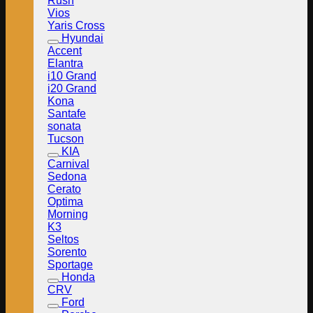
Rush
Vios
Yaris Cross
Hyundai
Accent
Elantra
i10 Grand
i20 Grand
Kona
Santafe
sonata
Tucson
KIA
Carnival
Sedona
Cerato
Optima
Morning
K3
Seltos
Sorento
Sportage
Honda
CRV
Ford