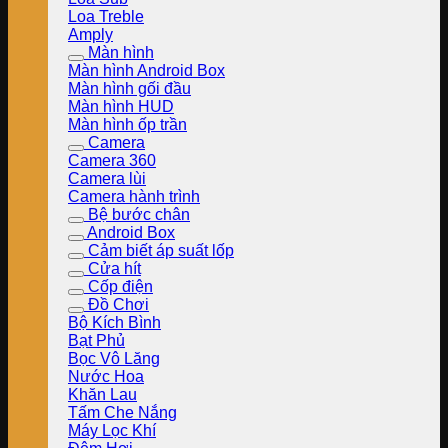
Loa Treble
Amply
Màn hình
Màn hình Android Box
Màn hình gối đầu
Màn hình HUD
Màn hình ốp trần
Camera
Camera 360
Camera lùi
Camera hành trình
Bệ bước chân
Android Box
Cảm biết áp suất lốp
Cửa hít
Cốp điện
Đồ Chơi
Bộ Kích Bình
Bạt Phủ
Bọc Vô Lăng
Nước Hoa
Khăn Lau
Tấm Che Nắng
Máy Lọc Khí