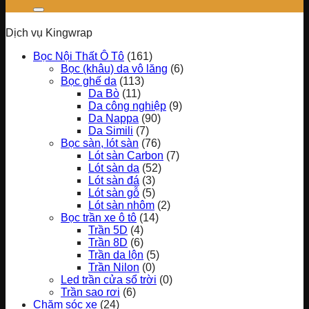
Dịch vụ Kingwrap
Bọc Nội Thất Ô Tô
(161)
Bọc (khâu) da vô lăng
(6)
Bọc ghế da
(113)
Da Bò
(11)
Da công nghiệp
(9)
Da Nappa
(90)
Da Simili
(7)
Bọc sàn, lót sàn
(76)
Lót sàn Carbon
(7)
Lót sàn da
(52)
Lót sàn đá
(3)
Lót sàn gỗ
(5)
Lót sàn nhôm
(2)
Bọc trần xe ô tô
(14)
Trần 5D
(4)
Trần 8D
(6)
Trần da lộn
(5)
Trần Nilon
(0)
Led trần cửa sổ trời
(0)
Trần sao rơi
(6)
Chăm sóc xe
(24)