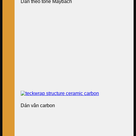
Dán theo tone Maybach
Dán vân carbon