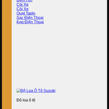
Đệm Hơi
Còi Xe
Còi Xe
Quạt Taplo
Sạc Điện Thoại
Kẹp Điện Thoại
Độ loa ô tô