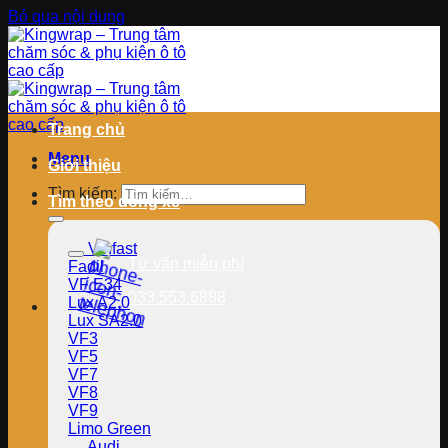
Bỏ qua nội dung
Trang chủ
Menu
Giới thiệu
Tìm kiếm:
Tìm theo dòng xe
Vinfast
Tư vấn miễn phí
Fadil
VF E34
033.553.6888
Lux A2.0
Lux SA2.0
VF3
VF5
VF7
VF8
VF9
Limo Green
Audi