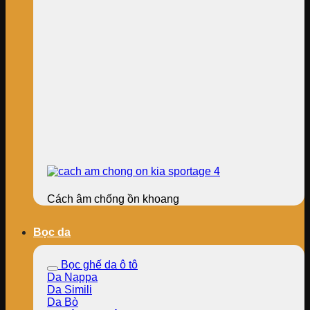
Cách âm chống ồn khoang
Bọc da
Bọc ghế da ô tô
Da Nappa
Da Simili
Da Bò