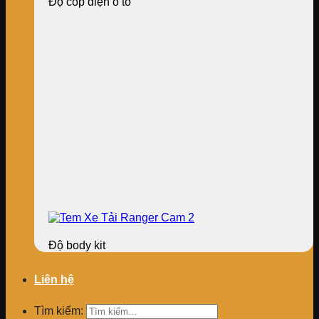
Độ cốp điện ô tô
Độ body kit
Liên hệ
Tìm kiếm: