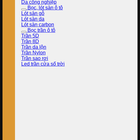
Da công nghiệp
Bọc, lót sàn ô tô
Lót sàn gỗ
Lót sàn da
Lót sàn carbon
Bọc trần ô tô
Trần 5D
Trần 8D
Trần da lộn
Trần Nylon
Trần sao rơi
Led trần cửa sổ trời