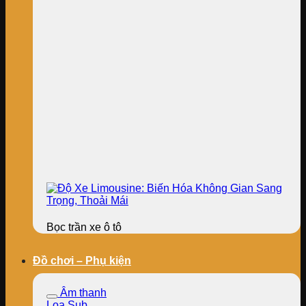
Bọc trần xe ô tô
Đồ chơi – Phụ kiện
Âm thanh
Loa Sub