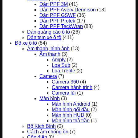
Dán PPF 3M
(41)
Dán PPF Avery Dennison
(18)
Dán PPF GSWF
(36)
Dán PPF Protek
(17)
Dán PPF TeckWrap
(88)
Dán quảng cáo ô tô
(26)
Dán tem xe ô tô
(411)
Độ xe ô tô
(84)
Âm thanh, hình ảnh
(13)
Âm thanh
(3)
Amply
(2)
Loa Sub
(2)
Loa Treble
(2)
Camera
(7)
Camera 360
(4)
Camera hành trình
(4)
Camera lùi
(1)
Màn hình
(3)
Màn hình Android
(1)
Màn hình gối đầu
(2)
Màn hình HUD
(0)
Màn hình thả trần
(1)
Bộ Kích Bình
(0)
Cách âm chống ồn
(7)
Cốp điện
(0)