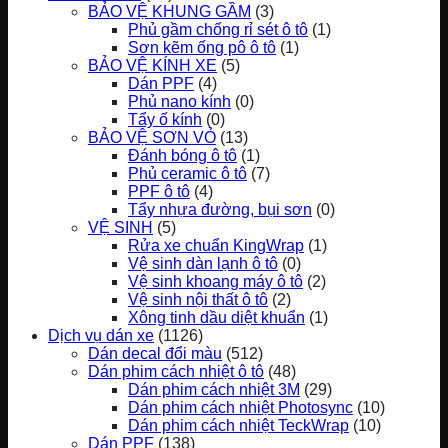
BẢO VỆ KHUNG GẦM
(3)
Phủ gầm chống rỉ sét ô tô
(1)
Sơn kẽm ống pô ô tô
(1)
BẢO VỆ KÍNH XE
(5)
Dán PPF
(4)
Phủ nano kính
(0)
Tẩy ố kính
(0)
BẢO VỆ SƠN VỎ
(13)
Đánh bóng ô tô
(1)
Phủ ceramic ô tô
(7)
PPF ô tô
(4)
Tẩy nhựa đường, bụi sơn
(0)
VỆ SINH
(5)
Rửa xe chuẩn KingWrap
(1)
Vệ sinh dàn lạnh ô tô
(0)
Vệ sinh khoang máy ô tô
(2)
Vệ sinh nội thất ô tô
(2)
Xông tinh dầu diệt khuẩn
(1)
Dịch vụ dán xe
(1126)
Dán decal đổi màu
(512)
Dán phim cách nhiệt ô tô
(48)
Dán phim cách nhiệt 3M
(29)
Dán phim cách nhiệt Photosync
(10)
Dán phim cách nhiệt TeckWrap
(10)
Dán PPF
(138)