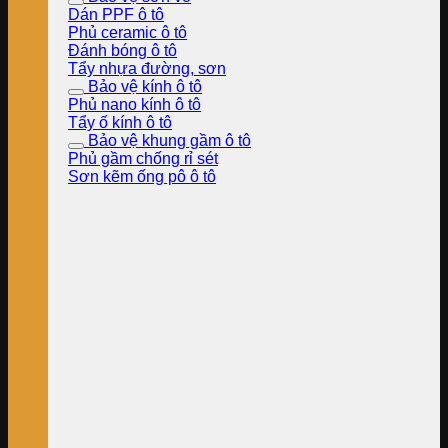
Dán PPF ô tô
Phủ ceramic ô tô
Đánh bóng ô tô
Tẩy nhựa đường, sơn
Bảo vệ kính ô tô
Phủ nano kính ô tô
Tẩy ố kính ô tô
Bảo vệ khung gầm ô tô
Phủ gầm chống rỉ sét
Sơn kẽm ống pô ô tô