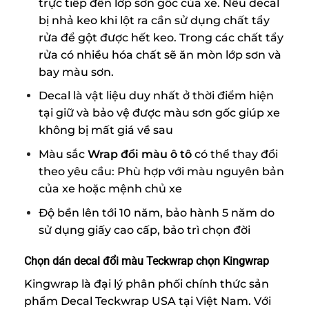
trực tiếp đến lớp sơn gốc của xe. Nếu decal
bị nhả keo khi lột ra cần sử dụng chất tẩy
rửa để gột được hết keo. Trong các chất tẩy
rửa có nhiều hóa chất sẽ ăn mòn lớp sơn và
bay màu sơn.
Decal là vật liệu duy nhất ở thời điểm hiện
tại giữ và bảo vệ được màu sơn gốc giúp xe
không bị mất giá về sau
Màu sắc
Wrap đổi màu ô tô
có thể thay đổi
theo yêu cầu: Phù hợp với màu nguyên bản
của xe hoặc mệnh chủ xe
Độ bền lên tới 10 năm, bảo hành 5 năm do
sử dụng giấy cao cấp, bảo trì chọn đời
Chọn dán decal đổi màu Teckwrap chọn Kingwrap
Kingwrap là đại lý phân phối chính thức sản
phẩm Decal Teckwrap USA tại Việt Nam. Với