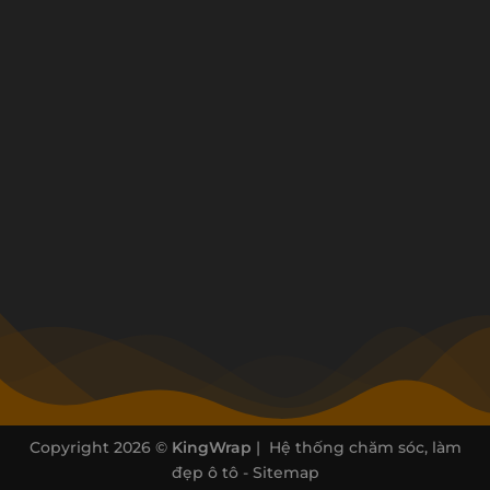
Copyright 2026 ©
KingWrap
| Hệ thống chăm sóc, làm
đẹp ô tô -
Sitemap