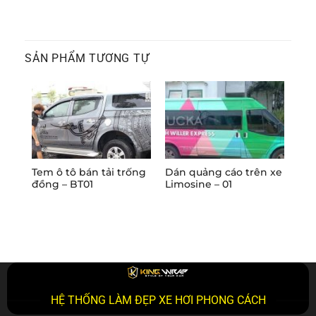
SẢN PHẨM TƯƠNG TỰ
Tem ô tô bán tải trống
Dán quảng cáo trên xe
Dán
đồng – BT01
Limosine – 01
May
HỆ THỐNG LÀM ĐẸP XE HƠI PHONG CÁCH