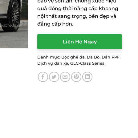
bảo vệ sơn zin, chống xước hiệu
quả đồng thời nâng cấp khoang
nội thất sang trọng, bền đẹp và
đẳng cấp hơn.
Liên Hệ Ngay
Danh mục:
Bọc ghế da
,
Da Bò
,
Dán PPF
,
Dịch vụ dán xe
,
GLC-Class Series