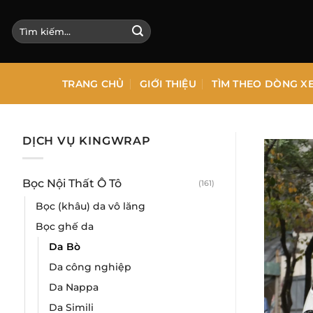
Bỏ
qua
Tìm
kiếm:
nội
dung
TRANG CHỦ
GIỚI THIỆU
TÌM THEO DÒNG X
DỊCH VỤ KINGWRAP
Bọc Nội Thất Ô Tô
(161)
Bọc (khâu) da vô lăng
Bọc ghế da
Da Bò
Da công nghiệp
Da Nappa
Da Simili