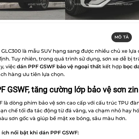
MÔ TẢ
GLC300 là mẫu SUV hạng sang được nhiều chủ xe lựa c
ịnh. Tuy nhiên, trong quá trình sử dụng, sơn xe dễ bị tr
ậy, việc
dán PPF GSWF bảo vệ ngoại thất
kết hợp
bọc d
ch hàng ưu tiên lựa chọn.
F GSWF, tăng cường lớp bảo vệ sơn zi
là dòng phim bảo vệ sơn cao cấp với cấu trúc TPU đàn
ạn chế tối đa tác động từ đá văng, va chạm nhỏ hay hóa
u sơn gốc và giúp bề mặt xe bóng, sâu màu hơn.
 ích nổi bật khi dán PPF GSWF: