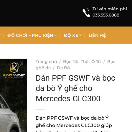
Tư vấn miễn phí
033.553.6888
ĐỒ CHƠI – PHỤ KIỆN
ĐỘ XE
LIÊN HỆ
Trang chủ
/
Bọc Nội Thất Ô Tô
/
Bọc
ghế da
/
Da Bò
Dán PPF GSWF và bọc
da bò Ý ghế cho
Mercedes GLC300
Dán PPF GSWF và bọc da bò Ý
ghế cho Mercedes GLC300 giúp