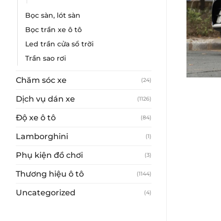
Bọc sàn, lót sàn
Bọc trần xe ô tô
Led trần cửa sổ trời
Trần sao rơi
Chăm sóc xe
(24)
Dịch vụ dán xe
(1126)
Độ xe ô tô
(84)
Lamborghini
(1)
Phụ kiện đồ chơi
(3)
Thương hiệu ô tô
(1144)
Uncategorized
(4)