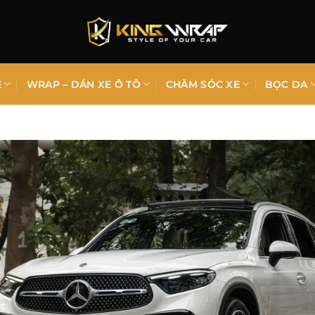
E
WRAP – DÁN XE Ô TÔ
CHĂM SÓC XE
BỌC DA