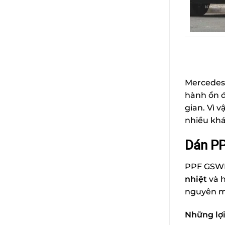
Mercedes 
hành ổn đ
gian. Vì v
nhiều khá
Dán PP
PPF GSWF 
nhiệt
và h
nguyên mà
Những lợi