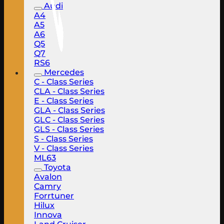
Audi
A4
A5
A6
Q5
Q7
RS6
Mercedes
C - Class Series
CLA - Class Series
E - Class Series
GLA - Class Series
GLC - Class Series
GLS - Class Series
S - Class Series
V - Class Series
ML63
Toyota
Avalon
Camry
Forrtuner
Hilux
Innova