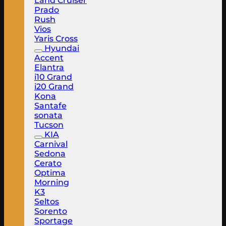
Land Cruiser
Prado
Rush
Vios
Yaris Cross
Hyundai
Accent
Elantra
i10 Grand
i20 Grand
Kona
Santafe
sonata
Tucson
KIA
Carnival
Sedona
Cerato
Optima
Morning
K3
Seltos
Sorento
Sportage