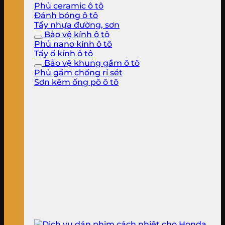
Phủ ceramic ô tô
Đánh bóng ô tô
Tẩy nhựa đường, sơn
Bảo vệ kính ô tô
Phủ nano kính ô tô
Tẩy ố kính ô tô
Bảo vệ khung gầm ô tô
Phủ gầm chống rỉ sét
Sơn kẽm ống pô ô tô