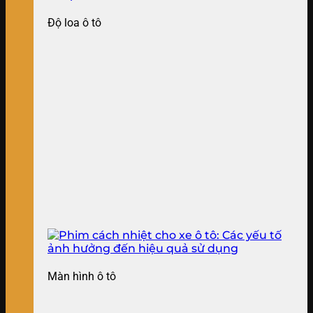
Độ loa ô tô
Màn hình ô tô