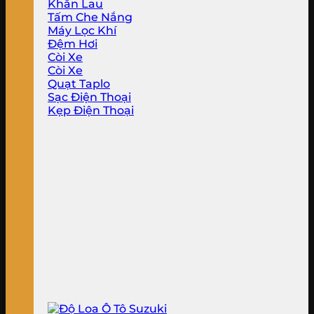
Khăn Lau
Tấm Che Nắng
Máy Lọc Khí
Đệm Hơi
Còi Xe
Còi Xe
Quạt Taplo
Sạc Điện Thoại
Kẹp Điện Thoại