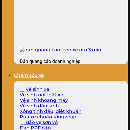
Dán quảng cáo doanh nghiệp
Chăm sóc xe
Vệ sinh xe
Vệ sinh nội thất xe
Vệ sinh khoang máy
Vệ sinh dàn lạnh
Xông tinh dầu, diệt khuẩn
Rửa xe chuẩn Kingwrap
Bảo vệ sơn vỏ
Dán PPF ô tô