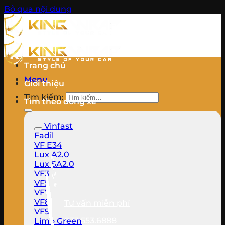
Bỏ qua nội dung
Trang chủ
Menu
Giới thiệu
Tìm kiếm:
Tìm theo dòng xe
Vinfast
Fadil
VF E34
Lux A2.0
Lux SA2.0
VF3
VF5
VF7
VF8
Tư vấn miễn phí
VF9
033.553.6888
Limo Green