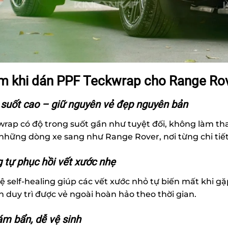
m khi dán PPF Teckwrap cho Range Rov
 suốt cao – giữ nguyên vẻ đẹp nguyên bản
rap có độ trong suốt gần như tuyệt đối, không làm tha
 những dòng xe sang như Range Rover, nơi từng chi tiế
 tự phục hồi vết xước nhẹ
 self-healing giúp các vết xước nhỏ tự biến mất khi gặ
ôn duy trì được vẻ ngoài hoàn hảo theo thời gian.
m bẩn, dễ vệ sinh