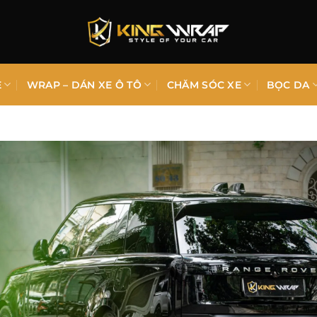
E
WRAP – DÁN XE Ô TÔ
CHĂM SÓC XE
BỌC DA