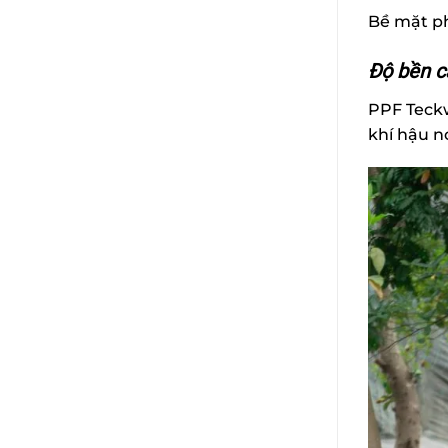
Bề mặt ph
Độ bền ca
PPF Teckw
khí hậu n