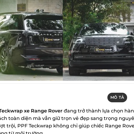
MÔ TẢ
Teckwrap xe Range Rover
đang trở thành lựa chọn hàn
ách toàn diện mà vẫn giữ trọn vẻ đẹp sang trọng nguyên
ợt trội, PPF Teckwrap không chỉ giúp chiếc Range Rov
ộng từ môi trường.