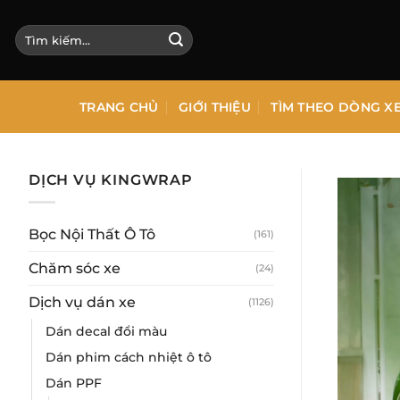
Bỏ
qua
Tìm
kiếm:
nội
dung
TRANG CHỦ
GIỚI THIỆU
TÌM THEO DÒNG X
DỊCH VỤ KINGWRAP
Bọc Nội Thất Ô Tô
(161)
Chăm sóc xe
(24)
Dịch vụ dán xe
(1126)
Dán decal đổi màu
Dán phim cách nhiệt ô tô
Dán PPF