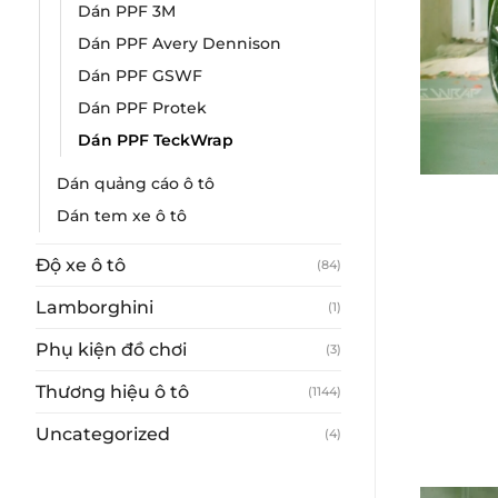
Dán PPF 3M
Dán PPF Avery Dennison
Dán PPF GSWF
Dán PPF Protek
Dán PPF TeckWrap
Dán quảng cáo ô tô
Dán tem xe ô tô
Độ xe ô tô
(84)
Lamborghini
(1)
Phụ kiện đồ chơi
(3)
Thương hiệu ô tô
(1144)
Uncategorized
(4)