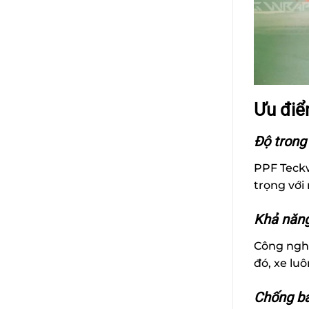
Ưu điể
Độ trong
PPF Teckw
trọng với
Khả năng
Công nghệ
đó, xe lu
Chống bá