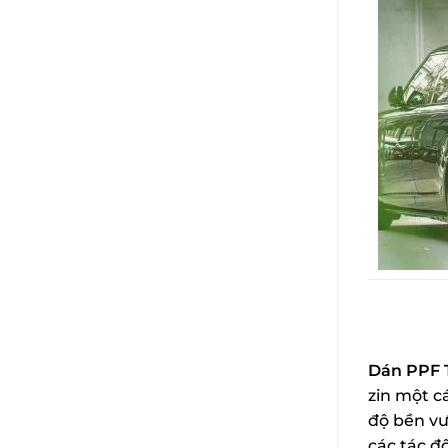
Dán PPF 
zin một c
độ bền vư
các tác đ