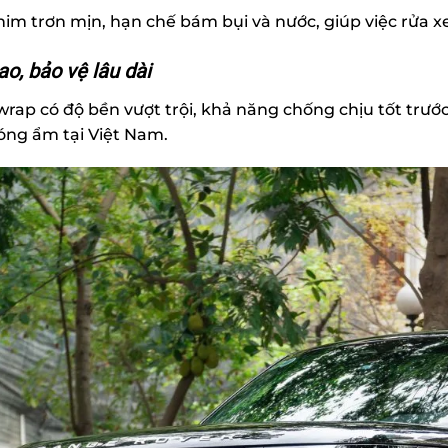
im trơn mịn, hạn chế bám bụi và nước, giúp việc rửa 
o, bảo vệ lâu dài
rap có độ bền vượt trội, khả năng chống chịu tốt trước
óng ẩm tại Việt Nam.