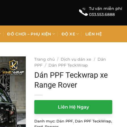
Tư vấn miễn phí
033.553.6888
ĐỒ CHƠI – PHỤ KIỆN
ĐỘ XE
LIÊN HỆ
Trang chủ
/
Dịch vụ dán xe
/
Dán
PPF
/
Dán PPF TeckWrap
Dán PPF Teckwrap xe
Range Rover
Liên Hệ Ngay
Danh mục:
Dán PPF
,
Dán PPF TeckWrap
,
Ford
,
Ranger