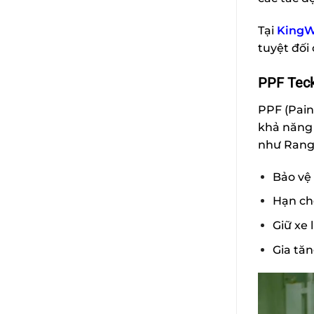
Tại
KingW
tuyệt đối
PPF Teck
PPF (Pain
khả năng 
như Range
Bảo vệ 
Hạn ch
Giữ xe
Gia tăng