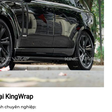
ại KingWrap
ình chuyên nghiệp: