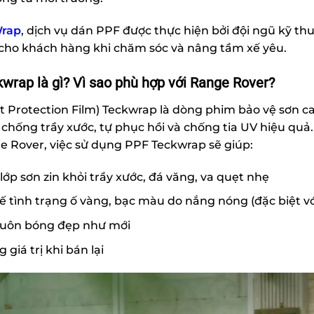
rap
, dịch vụ dán PPF được thực hiện bởi đội ngũ kỹ t
 cho khách hàng khi chăm sóc và nâng tầm xế yêu.
wrap là gì? Vì sao phù hợp với Range Rover?
t Protection Film) Teckwrap là dòng phim bảo vệ sơn ca
chống trầy xước, tự phục hồi và chống tia UV hiệu quả.
 Rover, việc sử dụng PPF Teckwrap sẽ giúp:
lớp sơn zin khỏi trầy xước, đá văng, va quẹt nhẹ
ế tình trạng ố vàng, bạc màu do nắng nóng (đặc biệt v
 luôn bóng đẹp như mới
 giá trị khi bán lại