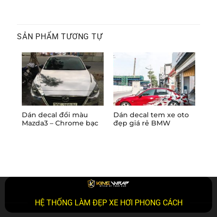
SẢN PHẨM TƯƠNG TỰ
Dán decal đổi màu
Dán decal tem xe oto
Dán
Mazda3 – Chrome bạc
đẹp giá rẻ BMW
Me
HỆ THỐNG LÀM ĐẸP XE HƠI PHONG CÁCH