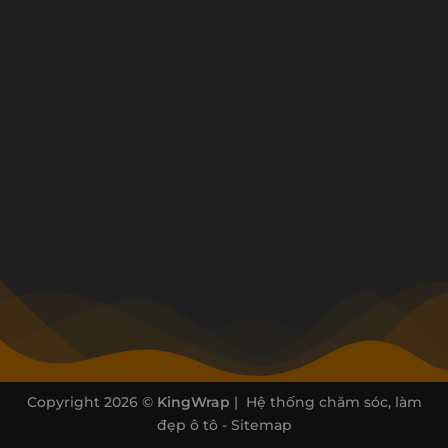
Copyright 2026 ©
KingWrap
| Hệ thống chăm sóc, làm
đẹp ô tô -
Sitemap