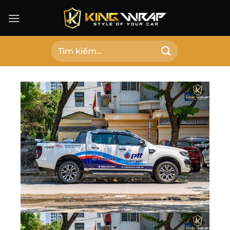
Bỏ
qua
nội
dung
Tìm
kiếm: