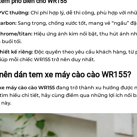
 tem phổ biến cho WR155
PVC thường:
Chi phí hợp lý, dễ thi công, phù hợp với n
carbon:
Sang trọng, chống xước tốt, mang vẻ “ngầu” đặc
chrome/titan:
Hiệu ứng ánh kim nổi bật, thu hút ánh nhì
buổi tối.
hiết kế riêng:
Độc quyền theo yêu cầu khách hàng, từ p
iúp mỗi chiếc WR155 trở nên duy nhất.
 nên dán tem xe máy cào cào WR155?
xe máy cào cào WR155
đang trở thành xu hướng được nh
 tìm hiểu chi tiết, hãy cùng điểm qua những lợi ích nổi
 này.