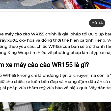
MÔ TẢ
xe máy cào cào WR155
chính là giải pháp tối ưu giúp bạn
trầy xước, oxy hóa và đồng thời thể hiện cá tính riêng. 
riêng theo yêu cầu, chiếc WR155 của bạn sẽ trở thành t
ng King Wrap tìm hiểu về phương pháp làm đẹp xe nà
m xe máy cào cào WR155 là gì?
o WR155 không chỉ là phương tiện di chuyển mà còn là
giữ cho chiếc xe luôn bền đẹp và mang đậm dấu ấn cá 
iải pháp vừa thẩm mỹ vừa bảo vệ hiệu quả. Vậy
d
án t