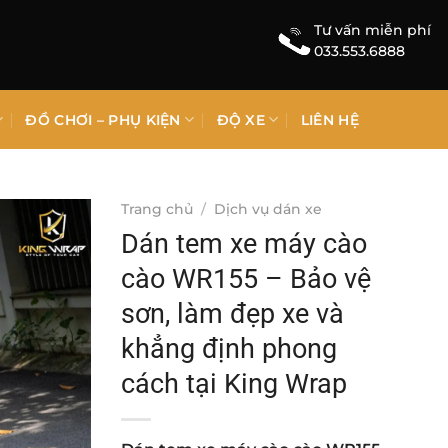
Tư vấn miễn phí
033.553.6888
ĐỒ CHƠI – PHỤ KIỆN
ĐỘ XE
LIÊN HỆ
Trang chủ
/
Dịch vụ dán xe
Dán tem xe máy cào
cào WR155 – Bảo vệ
sơn, làm đẹp xe và
khẳng định phong
cách tại King Wrap