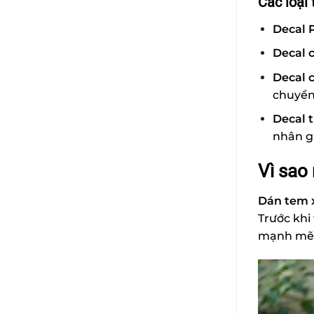
Các loại
Decal 
Decal 
Decal 
chuyển 
Decal t
nhân g
Vì sao
Dán tem 
Trước khi
mạnh mẽ