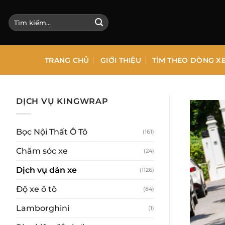
Bỏ
qua
Tìm
kiếm:
nội
dung
TRANG CHỦ
GIỚI THIỆU
TÌM THEO DÒNG X
DỊCH VỤ KINGWRAP
Bọc Nội Thất Ô Tô
(161)
Chăm sóc xe
(24)
Dịch vụ dán xe
(1126)
Độ xe ô tô
(84)
Lamborghini
(1)