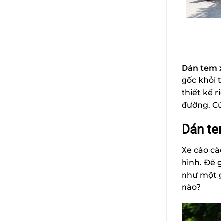
Dán tem 
gốc khỏi 
thiết kế 
đường. Cù
Dán te
Xe cào cà
hình. Để 
như một g
nào?