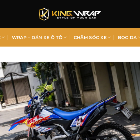
E
WRAP – DÁN XE Ô TÔ
CHĂM SÓC XE
BỌC DA