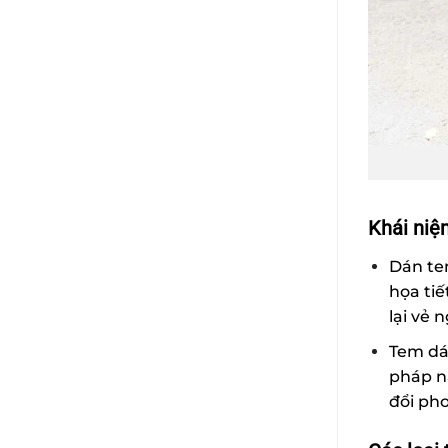
Khái niệ
Dán te
họa tiế
lại vẻ 
Tem dán
pháp nà
đổi pho