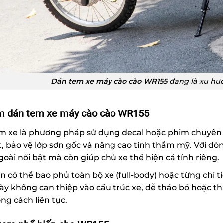
Dán tem xe máy cào cào WR155
đang là xu hư
m dán tem xe máy cào cào WR155
m xe
là phương pháp sử dụng decal hoặc phim chuyên d
t, bảo vệ lớp sơn gốc và nâng cao tính thẩm mỹ. Với d
ngoài nổi bật mà còn giúp chủ xe thể hiện cá tính riêng.
 có thể bao phủ toàn bộ xe (full-body) hoặc từng chi 
y không can thiệp vào cấu trúc xe, dễ tháo bỏ hoặc tha
ng cách liên tục.