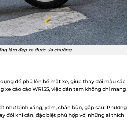
ớng làm đẹp xe được ưa chuộng
ụng để phủ lên bề mặt xe, giúp thay đổi màu sắc,
òng xe cào cào WR155, việc dán tem không chỉ mang
tiết như bình xăng, yếm, chắn bùn, gắp sau. Phương
y đổi khi cần, đặc biệt phù hợp với những ai thích