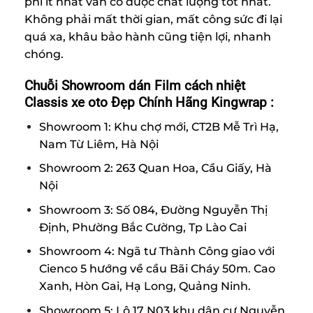
phí ít nhất vẫn có được chất lượng tốt nhất.
Không phải mất thời gian, mất công sức đi lại
quá xa, khâu bảo hành cũng tiện lợi, nhanh
chóng.
Chuỗi Showroom dán Film cách nhiệt
Classis xe oto Đẹp Chính Hãng Kingwrap :
Showroom 1: Khu chợ mới, CT2B Mễ Trì Hạ,
Nam Từ Liêm, Hà Nội
Showroom 2: 263 Quan Hoa, Cầu Giấy, Hà
Nội
Showroom 3: Số 084, Đường Nguyễn Thị
Định, Phường Bắc Cường, Tp Lào Cai
Showroom 4: Ngã tư Thành Công giao với
Cienco 5 hướng về cầu Bãi Cháy 50m. Cao
Xanh, Hòn Gai, Hạ Long, Quảng Ninh.
Showroom 5: Lô 17 N03 khu dân cư Nguyễn