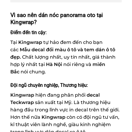
Vì sao nên dán nóc panorama oto tại
Kingwrap?
Điểm đến tin cậy:
Tại
Kingwrap
tự hảo đem đến cho bạn
các
Mẫu decal đổi màu ô tô và tem dán ô tô
đẹp.
Chất lượng nhất, uy tín nhất, giá thành
hợp lý nhất tại
Hà Nội
nói riêng và
miền
Bắc
nói chung.
Đội ngũ chuyên nghiệp, Thương hiệu:
Kingwrap
hiện đang phân phối
decal
Teckwrap
sản xuất tại Mỹ. Là thương hiệu
hàng đầu trong lĩnh vực in decal trên thế giới.
Hơn thế nữa
Kingwrap
còn có đội ngũ tư vấn,
kĩ thuật viên lành nghề, giàu kinh nghiệm
trong lĩnh vực dán decal xe ô tô.