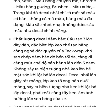
mờ, Satin – Màu bóng chuyển mờ, Chrome
– Màu bóng gương, Brushed – Màu xước,…
Trong khi đó decal nhái chỉ có một số màu
cơ bản, không có mã màu, bảng màu đa
dạng. Màu sắc nhợt nhạt không được sâu
màu như decal chính hãng.
Chất lượng decal đảm bảo
: Cấu tạo 3 lớp
dày dặn, đặc biệt lớp keo chế tạo bằng
công nghệ độc quyền của Teckwrap khó
sao chép đảm bảo độ bền tối đa, càng đi
càng mút chế độ bảo hành lên đến 5 năm.
Không sảy ra hiện tượng nhả keo lên bề
mặt sơn khi lột bỏ lớp decal. Decal nhái lớp
giấy rất mỏng, lớp keo tổ ong bên dưới
mỏng, sảy ra hiện tượng nhả keo khi lột bỏ
lớp decal, phải mất công tẩy keo làm ảnh
hưởng lớp sơn bóng của xe.