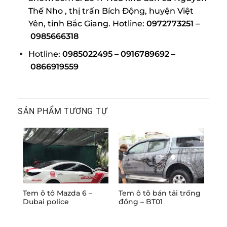
Thế Nho , thị trấn Bích Động, huyện Việt
Yên, tỉnh Bắc Giang. Hotline:
0972773251 –
0985666318
Hotline:
0985022495 – 0916789692 –
0866919559
SẢN PHẨM TƯƠNG TỰ
Tem ô tô Mazda 6 –
Tem ô tô bán tải trống
Dán
Dubai police
đồng – BT01
Maz