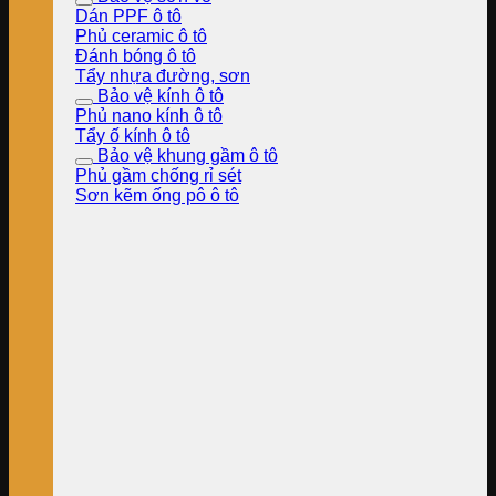
Dán PPF ô tô
Phủ ceramic ô tô
Đánh bóng ô tô
Tẩy nhựa đường, sơn
Bảo vệ kính ô tô
Phủ nano kính ô tô
Tẩy ố kính ô tô
Bảo vệ khung gầm ô tô
Phủ gầm chống rỉ sét
Sơn kẽm ống pô ô tô