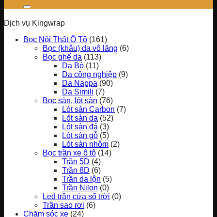
Dịch vụ Kingwrap
Bọc Nội Thất Ô Tô
(161)
Bọc (khâu) da vô lăng
(6)
Bọc ghế da
(113)
Da Bò
(11)
Da công nghiệp
(9)
Da Nappa
(90)
Da Simili
(7)
Bọc sàn, lót sàn
(76)
Lót sàn Carbon
(7)
Lót sàn da
(52)
Lót sàn đá
(3)
Lót sàn gỗ
(5)
Lót sàn nhôm
(2)
Bọc trần xe ô tô
(14)
Trần 5D
(4)
Trần 8D
(6)
Trần da lộn
(5)
Trần Nilon
(0)
Led trần cửa sổ trời
(0)
Trần sao rơi
(6)
Chăm sóc xe
(24)