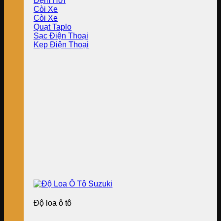
Đệm Hơi
Còi Xe
Còi Xe
Quạt Taplo
Sạc Điện Thoại
Kẹp Điện Thoại
Độ loa ô tô