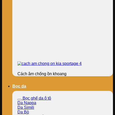
Cách âm chống ồn khoang
Bọc da
Bọc ghế da ô tô
Da Nappa
Da Simili
Da Bò