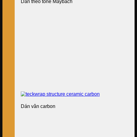
Dán theo tone Maybach
Dán vân carbon