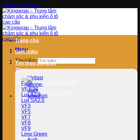
Bỏ qua nội dung
Trang chủ
Menu
Giới thiệu
Tìm kiếm:
Tìm theo dòng xe
Vinfast
Tư vấn miễn phí
Fadil
VF E34
033.553.6888
Lux A2.0
Lux SA2.0
VF3
VF5
VF7
VF8
VF9
Limo Green
Audi