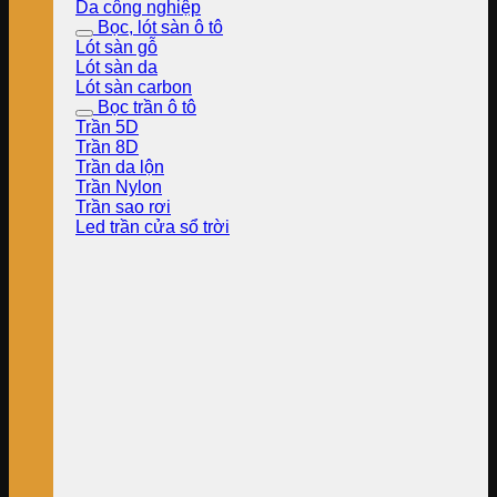
Da công nghiệp
Bọc, lót sàn ô tô
Lót sàn gỗ
Lót sàn da
Lót sàn carbon
Bọc trần ô tô
Trần 5D
Trần 8D
Trần da lộn
Trần Nylon
Trần sao rơi
Led trần cửa sổ trời