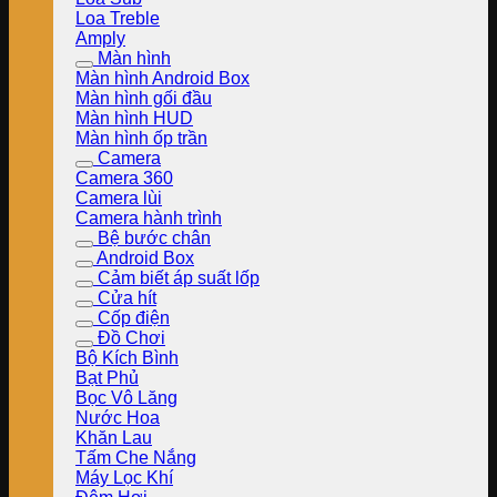
Loa Treble
Amply
Màn hình
Màn hình Android Box
Màn hình gối đầu
Màn hình HUD
Màn hình ốp trần
Camera
Camera 360
Camera lùi
Camera hành trình
Bệ bước chân
Android Box
Cảm biết áp suất lốp
Cửa hít
Cốp điện
Đồ Chơi
Bộ Kích Bình
Bạt Phủ
Bọc Vô Lăng
Nước Hoa
Khăn Lau
Tấm Che Nắng
Máy Lọc Khí