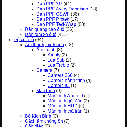
Dán PPF 3M
(41)
Dán PPF Avery Dennison
(18)
Dán PPF GSWF
(36)
Dán PPF Protek
(17)
Dán PPF TeckWrap
(88)
Dán quảng cáo ô tô
(26)
Dán tem xe ô tô
(411)
Độ xe ô tô
(84)
Âm thanh, hình ảnh
(13)
Âm thanh
(3)
Amply
(2)
Loa Sub
(2)
Loa Treble
(2)
Camera
(7)
Camera 360
(4)
Camera hành trình
(4)
Camera lùi
(1)
Màn hình
(3)
Màn hình Android
(1)
Màn hình gối đầu
(2)
Màn hình HUD
(0)
Màn hình thả trần
(1)
Bộ Kích Bình
(0)
Cách âm chống ồn
(7)
Cốp điện
(0)