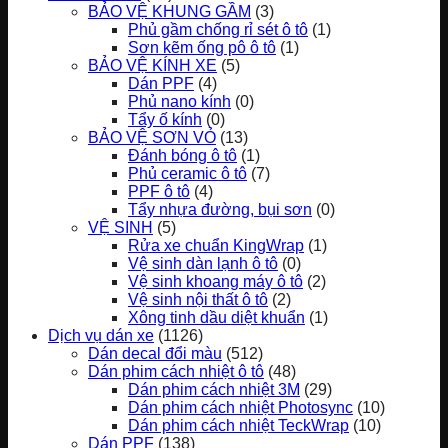
BẢO VỆ KHUNG GẦM
(3)
Phủ gầm chống rỉ sét ô tô
(1)
Sơn kẽm ống pô ô tô
(1)
BẢO VỆ KÍNH XE
(5)
Dán PPF
(4)
Phủ nano kính
(0)
Tẩy ố kính
(0)
BẢO VỆ SƠN VỎ
(13)
Đánh bóng ô tô
(1)
Phủ ceramic ô tô
(7)
PPF ô tô
(4)
Tẩy nhựa đường, bụi sơn
(0)
VỆ SINH
(5)
Rửa xe chuẩn KingWrap
(1)
Vệ sinh dàn lạnh ô tô
(0)
Vệ sinh khoang máy ô tô
(2)
Vệ sinh nội thất ô tô
(2)
Xông tinh dầu diệt khuẩn
(1)
Dịch vụ dán xe
(1126)
Dán decal đổi màu
(512)
Dán phim cách nhiệt ô tô
(48)
Dán phim cách nhiệt 3M
(29)
Dán phim cách nhiệt Photosync
(10)
Dán phim cách nhiệt TeckWrap
(10)
Dán PPF
(138)