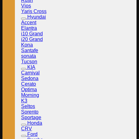
Rush
Vios
Yaris Cross
Hyundai
Accent
Elantra
i10 Grand
i20 Grand
Kona
Santafe
sonata
Tucson
KIA
Carnival
Sedona
Cerato
Optima
Morning
K3
Seltos
Sorento
Sportage
Honda
CRV
Ford