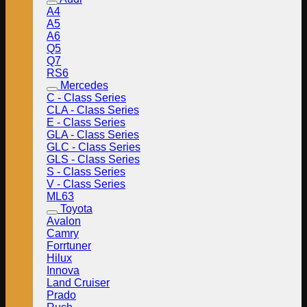
A4
A5
A6
Q5
Q7
RS6
Mercedes
C - Class Series
CLA - Class Series
E - Class Series
GLA - Class Series
GLC - Class Series
GLS - Class Series
S - Class Series
V - Class Series
ML63
Toyota
Avalon
Camry
Forrtuner
Hilux
Innova
Land Cruiser
Prado