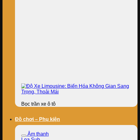
Bọc trần xe ô tô
Đồ chơi – Phụ kiện
Âm thanh
Loa Sub