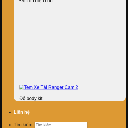
Độ cốp điện ô tô
Độ body kit
Liên hệ
Tìm kiếm: