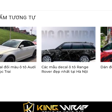
ẨM TƯƠNG TỰ
l đổi màu ô tô Audi
Các mẫu decal ô tô Range
Dán đ
c Trai
Rover đẹp nhất tại Hà Nội