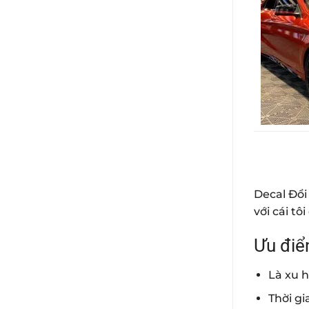
Decal Đổ
với cái tô
Ưu điể
Là xu h
Thời g