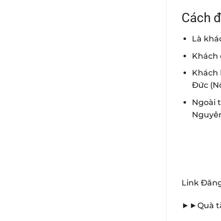
Cách đ
Là khác
Khách 
Khách 
Đức (N
Ngoài t
Nguyên
Link Đăn
►►Quà tặ