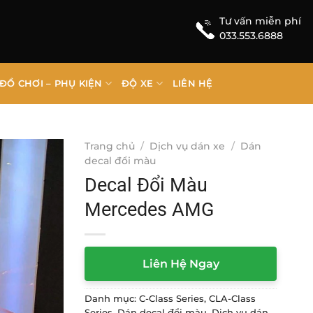
Tư vấn miễn phí
033.553.6888
ĐỒ CHƠI – PHỤ KIỆN
ĐỘ XE
LIÊN HỆ
Trang chủ
/
Dịch vụ dán xe
/
Dán
decal đổi màu
Decal Đổi Màu
Mercedes AMG
Liên Hệ Ngay
Danh mục:
C-Class Series
,
CLA-Class
Series
,
Dán decal đổi màu
,
Dịch vụ dán