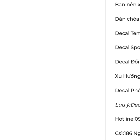
Bạn nên 
Dán chó
Decal Te
Decal Spo
Decal Đổi
Xu Hướng
Decal Ph
Lưu ý:Dec
Hotline:0
Cs1:186 N