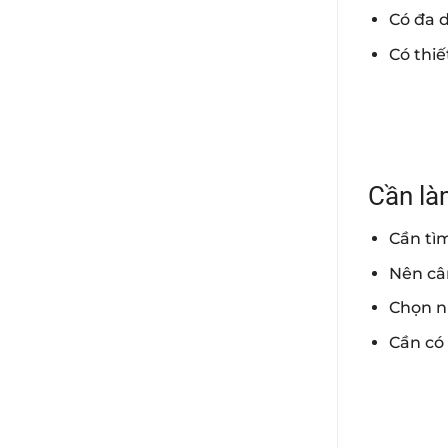
Có đa 
Có thi
Cần là
Cần tì
Nên câ
Chọn n
Cần có