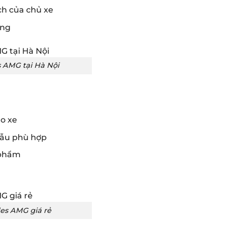
ch của chủ xe
àng
 AMG tại Hà Nội
o xe
mẫu phù hợp
 phẩm
es AMG giá rẻ