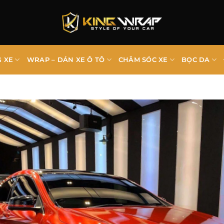
G XE
WRAP – DÁN XE Ô TÔ
CHĂM SÓC XE
BỌC DA