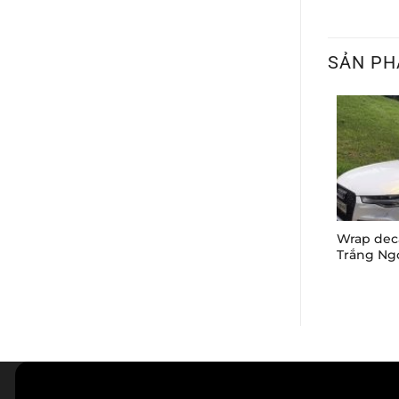
SẢN PH
Wrap deca
Trắng Ngọ