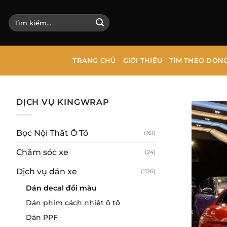
Bỏ
qua
Tìm
kiếm:
nội
dung
TRANG CHỦ
GIỚI THIỆU
TÌM THEO DÒN
DỊCH VỤ KINGWRAP
Bọc Nội Thất Ô Tô
(161)
Chăm sóc xe
(24)
Dịch vụ dán xe
(1126)
Dán decal đổi màu
Dán phim cách nhiệt ô tô
Dán PPF