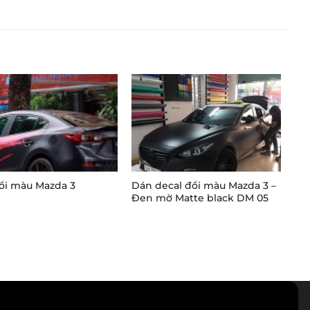
ổi màu Mazda 3
Dán decal đổi màu Mazda 3 –
De
Đen mờ Matte black DM 05
C-C