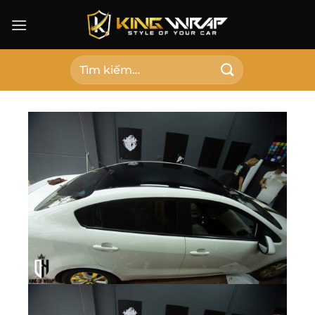
Bỏ
qua
nội
dung
Tìm
kiếm: