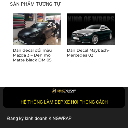
SẢN PHẨM TƯƠNG TỰ
Dán decal đổi màu
Dán Decal Maybach-
Dec
Mazda 3 – Đen mờ
Mercedes 02
Mer
Matte black DM 05
HỆ THỐNG LÀM ĐẸP XE HƠI PHONG CÁCH
Đăng ký kinh doanh KINGWRAP