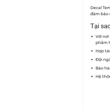
Decal Tem
đảm bảo 
Tại sa
Với nơ
phẩm 
Hợp tá
Đội ngũ
Bảo hà
Hệ thố