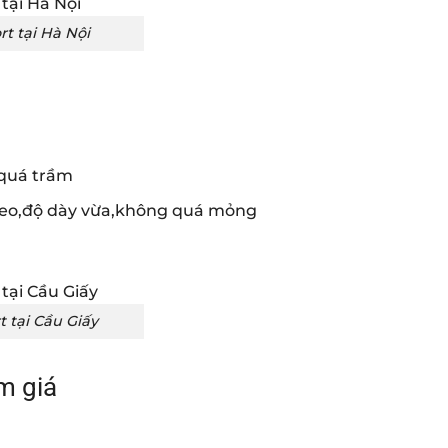
t tại Hà Nội
n
 quá trầm
keo,độ dày vừa,không quá mỏng
 tại Cầu Giấy
m giá