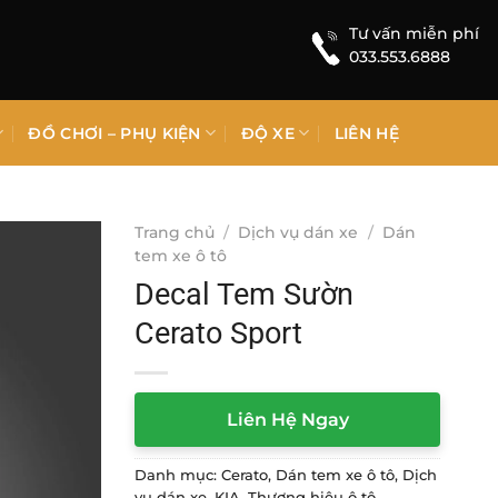
Tư vấn miễn phí
033.553.6888
ĐỒ CHƠI – PHỤ KIỆN
ĐỘ XE
LIÊN HỆ
Trang chủ
/
Dịch vụ dán xe
/
Dán
tem xe ô tô
Decal Tem Sườn
Cerato Sport
Liên Hệ Ngay
Danh mục:
Cerato
,
Dán tem xe ô tô
,
Dịch
vụ dán xe
,
KIA
,
Thương hiệu ô tô