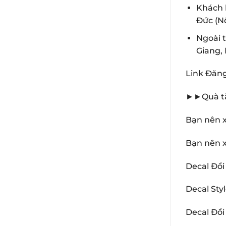
Khách 
Đức (N
Ngoài 
Giang, 
Link Đăn
►►Quà tặ
Bạn nên 
Bạn nên 
Decal Đổ
Decal Sty
Decal Đổ