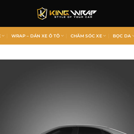
E
WRAP – DÁN XE Ô TÔ
CHĂM SÓC XE
BỌC DA