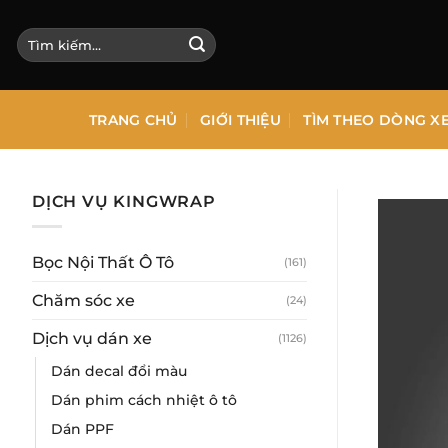
Bỏ
qua
Tìm
kiếm:
nội
dung
TRANG CHỦ
GIỚI THIỆU
TÌM THEO DÒNG X
DỊCH VỤ KINGWRAP
Bọc Nội Thất Ô Tô
(161)
Chăm sóc xe
(24)
Dịch vụ dán xe
(1126)
Dán decal đổi màu
Dán phim cách nhiệt ô tô
Dán PPF