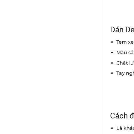
Dán De
Tem xe
Màu sắ
Chất l
Tay ngh
Cách đ
Là khác