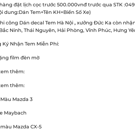
hàng đặt lịch cọc trước 500.000vnđ trước qua STK :0
ội dung:Dán Tem+Tên KH+Biển Số Xe)
thi công Dán decal Tem Hà Nội
,
xưởng Đức Ka còn nhận t
Bắc Ninh, Thái Nguyên, Hải Phòng, Vĩnh Phúc, Hưng Yên
g Ký Nhận Tem Miễn Phí:
ng film đèn mờ
xem thêm:
xem thêm:
i Màu Mazda 3
le Maybach
i màu Mazda CX-5