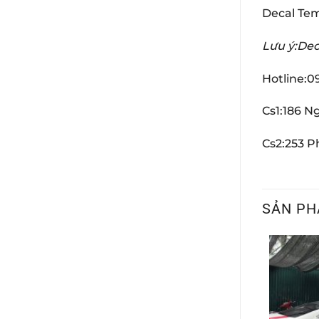
Decal Te
Lưu ý:Dec
Hotline:0
Cs1:186 N
Cs2:253 
SẢN PH