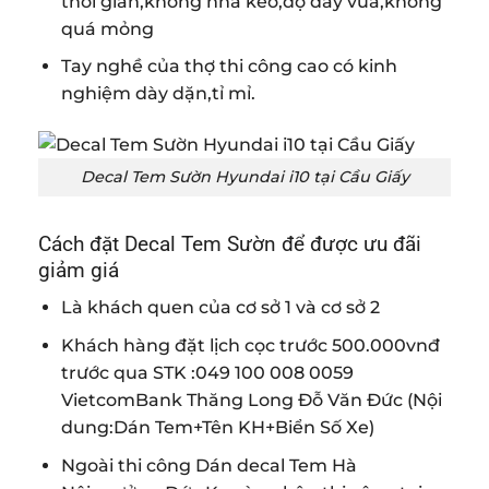
thời gian,không nhả keo,độ dày vừa,không
quá mỏng
Tay nghề của thợ thi công cao có kinh
nghiệm dày dặn,tỉ mỉ.
Decal Tem Sườn Hyundai i10 tại Cầu Giấy
Cách đặt Decal Tem Sườn để được ưu đãi
giảm giá
Là khách quen của cơ sở 1 và cơ sở 2
Khách hàng đặt lịch cọc trước 500.000vnđ
trước qua STK :049 100 008 0059
VietcomBank Thăng Long Đỗ Văn Đức (Nội
dung:Dán Tem+Tên KH+Biển Số Xe)
Ngoài thi công Dán decal Tem Hà