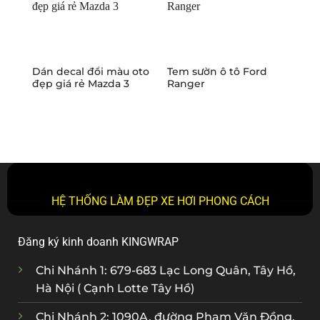
Dán decal đổi màu oto
Tem sườn ô tô Ford
Dec
đẹp giá rẻ Mazda 3
Ranger
kia
đe
HỆ THỐNG LÀM ĐẸP XE HƠI PHONG CÁCH
Đăng ký kinh doanh KINGWRAP
Chi Nhánh 1: 679-683 Lạc Long Quân, Tây Hồ,
Hà Nội ( Cạnh Lotte Tây Hồ)
Chi Nhánh 2: 1090A, đường Phạm Văn Đồng,