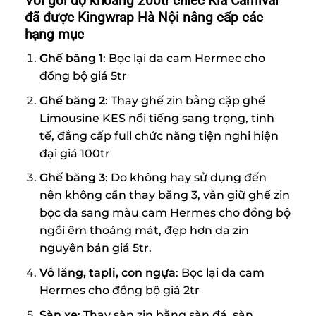
Với gói độ khoảng 200tr chiếc Kia Carnival
đã được Kingwrap Hà Nội nâng cấp các
hạng mục
Ghế băng 1
: Bọc lại da cam Hermec cho
đồng bộ giá 5tr
Ghế băng 2
: Thay ghế zin bằng cặp ghế
Limousine KES nổi tiếng sang trọng, tinh
tế, đẳng cấp full chức năng tiện nghi hiện
đại giá 100tr
Ghế băng 3
: Do không hay sử dụng đến
nên không cần thay băng 3, vẫn giữ ghế zin
bọc da sang màu cam Hermes cho đồng bộ
ngồi êm thoáng mát, đẹp hơn da zin
nguyên bản giá 5tr.
Vô lăng, tapli, con ngựa
: Bọc lại da cam
Hermes cho đồng bộ giá 2tr
Sàn xe
: Thay sàn zin bằng sàn đá, sàn