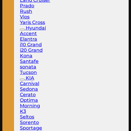
Land Cruiser
Prado
Rush
Vios
Yaris Cross
Hyundai
Accent
Elantra
i10 Grand
i20 Grand
Kona
Santafe
sonata
Tucson
KIA
Carnival
Sedona
Cerato
Optima
Morning
K3
Seltos
Sorento
Sportage