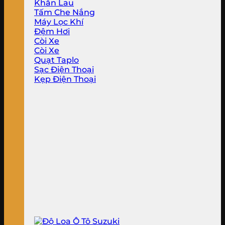
Khăn Lau
Tấm Che Nắng
Máy Lọc Khí
Đệm Hơi
Còi Xe
Còi Xe
Quạt Taplo
Sạc Điện Thoại
Kẹp Điện Thoại