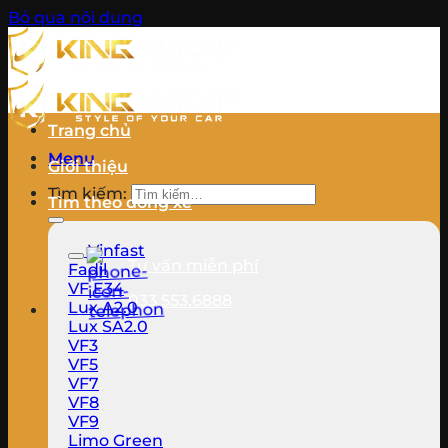
Bỏ qua nội dung
Trang chủ
Menu
Giới thiệu
Tìm kiếm:
Tìm theo dòng xe
Vinfast
Tư vấn miễn phí
Fadil
VF E34
033.553.6888
Lux A2.0
Lux SA2.0
VF3
VF5
VF7
VF8
VF9
Limo Green