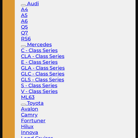
Audi
A4
A5
A6
Q5
Q7
RS6
Mercedes
C - Class Series
CLA - Class Series
E - Class Series
GLA - Class Series
GLC - Class Series
GLS - Class Series
S - Class Series
V - Class Series
ML63
Toyota
Avalon
Camry
Forrtuner
Hilux
Innova