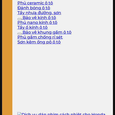
Phủ ceramic ô tô
Đánh bóng ô tô
Tẩy nhựa đường, sơn
Bảo vệ kính ô tô
Phủ nano kính ô tô
Tẩy ố kính ô tô
Bảo vệ khung gầm ô tô
Phủ gầm chống rỉ sét
Sơn kẽm ống pô ô tô