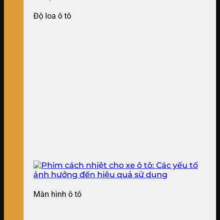
Độ loa ô tô
Màn hình ô tô