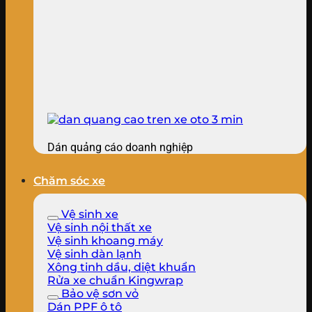
Dán quảng cáo doanh nghiệp
Chăm sóc xe
Vệ sinh xe
Vệ sinh nội thất xe
Vệ sinh khoang máy
Vệ sinh dàn lạnh
Xông tinh dầu, diệt khuẩn
Rửa xe chuẩn Kingwrap
Bảo vệ sơn vỏ
Dán PPF ô tô