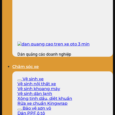
Dán quảng cáo doanh nghiệp
Chăm sóc xe
Vệ sinh xe
Vệ sinh nội thất xe
Vệ sinh khoang máy
Vệ sinh dàn lạnh
Xông tinh dầu, diệt khuẩn
Rửa xe chuẩn Kingwrap
Bảo vệ sơn vỏ
Dán PPF ô tô