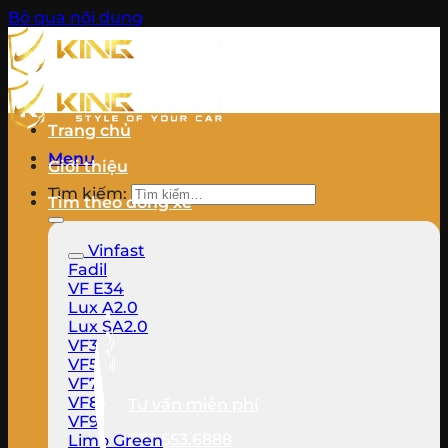
Bỏ qua nội dung
Trang chủ
Menu
Giới thiệu
Tìm kiếm:
Tìm theo dòng xe
Vinfast
Fadil
VF E34
Lux A2.0
Lux SA2.0
VF3
VF5
VF7
VF8
Tư vấn miễn phí
VF9
033.553.6888
Limo Green