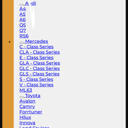
Audi
A4
A5
A6
Q5
Q7
RS6
Mercedes
C - Class Series
CLA - Class Series
E - Class Series
GLA - Class Series
GLC - Class Series
GLS - Class Series
S - Class Series
V - Class Series
ML63
Toyota
Avalon
Camry
Forrtuner
Hilux
Innova