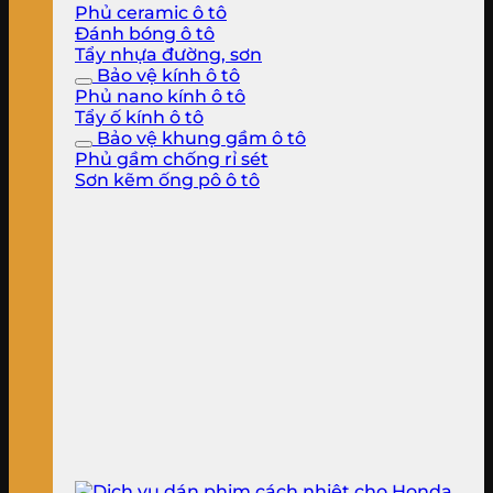
Phủ ceramic ô tô
Đánh bóng ô tô
Tẩy nhựa đường, sơn
Bảo vệ kính ô tô
Phủ nano kính ô tô
Tẩy ố kính ô tô
Bảo vệ khung gầm ô tô
Phủ gầm chống rỉ sét
Sơn kẽm ống pô ô tô