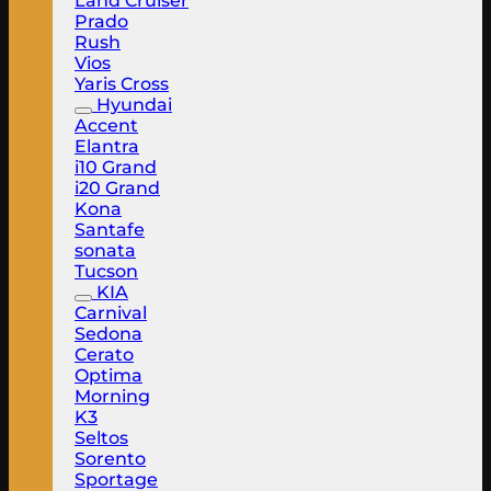
Land Cruiser
Prado
Rush
Vios
Yaris Cross
Hyundai
Accent
Elantra
i10 Grand
i20 Grand
Kona
Santafe
sonata
Tucson
KIA
Carnival
Sedona
Cerato
Optima
Morning
K3
Seltos
Sorento
Sportage