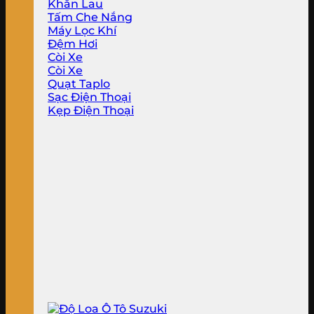
Khăn Lau
Tấm Che Nắng
Máy Lọc Khí
Đệm Hơi
Còi Xe
Còi Xe
Quạt Taplo
Sạc Điện Thoại
Kẹp Điện Thoại