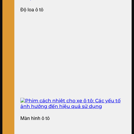
Độ loa ô tô
Màn hình ô tô