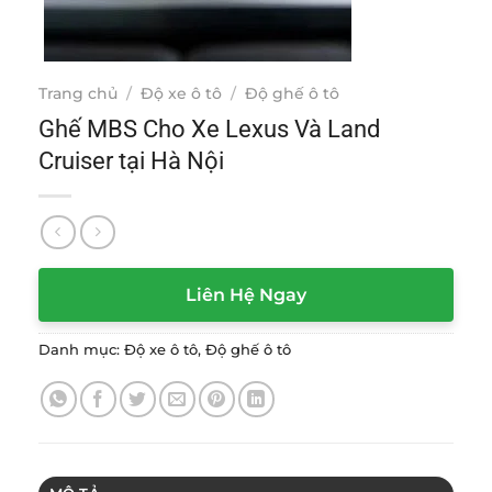
Trang chủ
/
Độ xe ô tô
/
Độ ghế ô tô
Ghế MBS Cho Xe Lexus Và Land
Cruiser tại Hà Nội
Liên Hệ Ngay
Danh mục:
Độ xe ô tô
,
Độ ghế ô tô