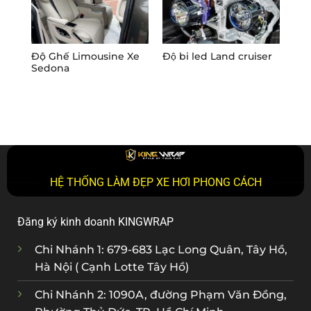
Độ Ghế Limousine Xe
Độ bi led Land cruiser
Độ 
Sedona
Hà 
HỆ THỐNG LÀM ĐẸP XE HƠI PHONG CÁCH
Đăng ký kinh doanh KINGWRAP
Chi Nhánh 1: 679-683 Lạc Long Quân, Tây Hồ,
Hà Nội ( Cạnh Lotte Tây Hồ)
Chi Nhánh 2: 1090A, đường Phạm Văn Đồng,