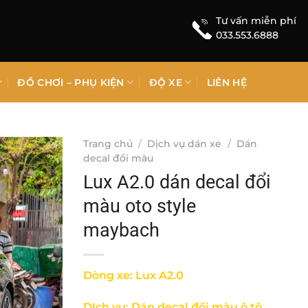
Tư vấn miễn phí
033.553.6888
ĐỒ CHƠI – PHỤ KIỆN
ĐỘ XE
LIÊN HỆ
Trang chủ
/
Dịch vụ dán xe
/
Dán
decal đổi màu
Lux A2.0 dán decal đổi
màu oto style
maybach
Dòng xe: Lux A2.0
DỊch vụ: Dán decal đổi màu ô tô