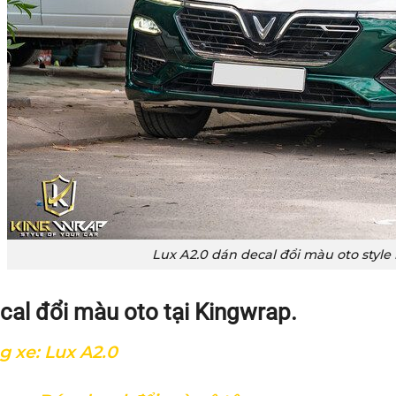
Lux A2.0 dán decal đổi màu oto styl
cal đổi màu oto tại Kingwrap.
 xe: Lux A2.0