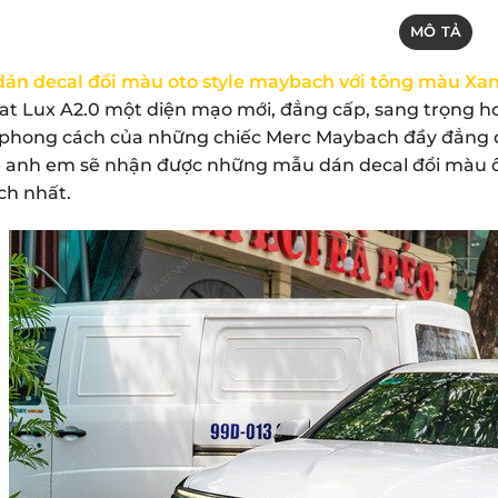
MÔ TẢ
dán decal đổi màu oto style maybach với tông màu X
fat Lux A2.0 một diện mạo mới, đẳng cấp, sang trọng 
phong cách của những chiếc Merc Maybach đầy đẳng cấ
p
anh em sẽ nhận được những mẫu dán decal đổi màu ô tô
ch nhất.