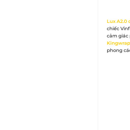
Lux A2.0 
chiếc Vin
cảm giác 
Kingwra
phong cá