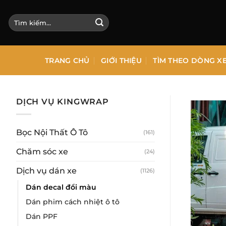
Bỏ
qua
Tìm
kiếm:
nội
dung
TRANG CHỦ
GIỚI THIỆU
TÌM THEO DÒNG X
DỊCH VỤ KINGWRAP
Bọc Nội Thất Ô Tô
(161)
Chăm sóc xe
(24)
Dịch vụ dán xe
(1126)
Dán decal đổi màu
Dán phim cách nhiệt ô tô
Dán PPF