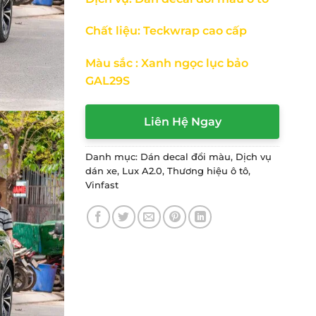
Chất liệu: Teckwrap cao cấp
Màu sắc : Xanh ngọc lục bảo
GAL29S
Liên Hệ Ngay
Danh mục:
Dán decal đổi màu
,
Dịch vụ
dán xe
,
Lux A2.0
,
Thương hiệu ô tô
,
Vinfast