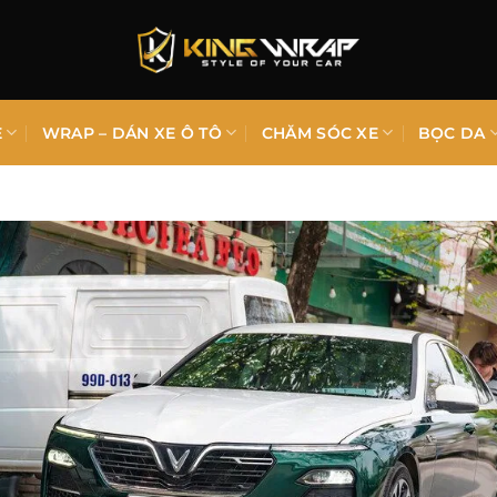
E
WRAP – DÁN XE Ô TÔ
CHĂM SÓC XE
BỌC DA