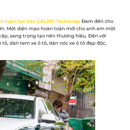
anh ngọc lục bảo GAL29S Teckwrap
. Đem đến cho
hơn. Một diện mạo hoàn toàn mới cho anh em một
p, sang trọng tạo nên thương hiệu. Đến với
, dán tem xe ô tô, dán nóc xe ô tô đẹp độc,