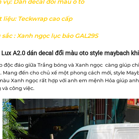
 vụ: Dán decal đổi màu ô tô
 liệu: Teckwrap cao cấp
 sắc : Xanh ngọc lục bảo GAL29S
 Lux A2.0 dán decal đổi màu oto style maybach
kh
p độc đáo giữa Trắng bóng và Xanh ngọc càng giúp chiế
. Mang đến cho chủ xế một phong cách mới, style May
 màu Xanh ngọc rất hợp với anh em mệnh Hỏa giúp anh
 và công việc.