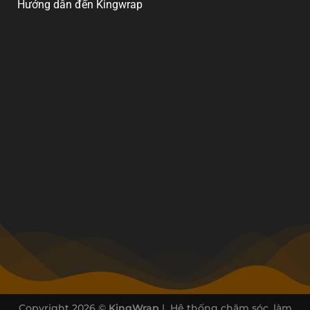
Hướng dẫn đến Kingwrap
Copyright 2026 ©
KingWrap
| Hệ thống chăm sóc, làm