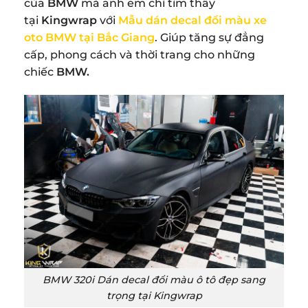
của
BMW
mà anh em chỉ tìm thấy
tại
Kingwrap
với
Mẫu dán decal đổi màu xe
oto BMW tại Bắc Giang
. Giúp tăng sự đẳng
cấp, phong cách và thời trang cho những
chiếc
BMW.
BMW 320i Dán decal đổi màu ô tô đẹp sang
trọng tại Kingwrap