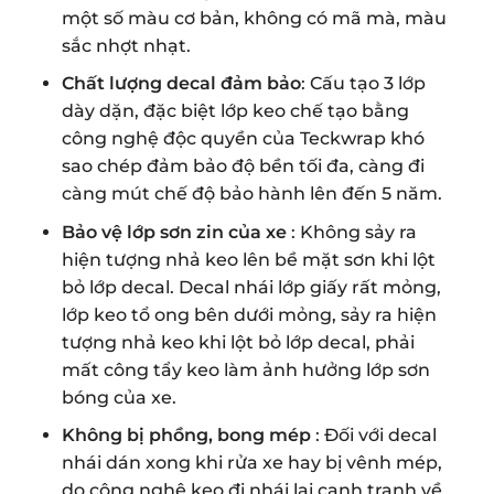
một số màu cơ bản, không có mã mà, màu
sắc nhợt nhạt.
Chất lượng decal đảm bảo
: Cấu tạo 3 lớp
dày dặn, đặc biệt lớp keo chế tạo bằng
công nghệ độc quyền của Teckwrap khó
sao chép đảm bảo độ bền tối đa, càng đi
càng mút chế độ bảo hành lên đến 5 năm.
Bảo vệ lớp sơn zin của xe
: Không sảy ra
hiện tượng nhả keo lên bề mặt sơn khi lột
bỏ lớp decal.
Decal nhái lớp giấy rất mỏng,
lớp keo tổ ong bên dưới mỏng, sảy ra hiện
tượng nhả keo khi lột bỏ lớp decal, phải
mất công tẩy keo làm ảnh hưởng lớp sơn
bóng của xe.
Không bị phồng, bong mép
: Đối với decal
nhái dán xong khi rửa xe hay bị vênh mép,
do công nghệ keo đi nhái lại cạnh tranh về