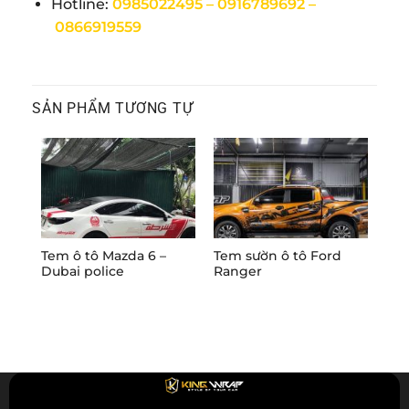
Hotline:
0985022495 –
0916789692
–
0866919559
SẢN PHẨM TƯƠNG TỰ
Tem ô tô Mazda 6 –
Tem sườn ô tô Ford
Mẫu
Dubai police
Ranger
Fad