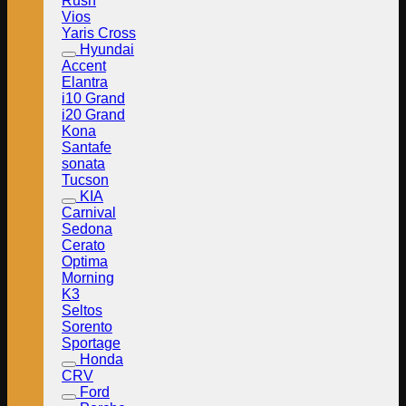
Rush
Vios
Yaris Cross
Hyundai
Accent
Elantra
i10 Grand
i20 Grand
Kona
Santafe
sonata
Tucson
KIA
Carnival
Sedona
Cerato
Optima
Morning
K3
Seltos
Sorento
Sportage
Honda
CRV
Ford