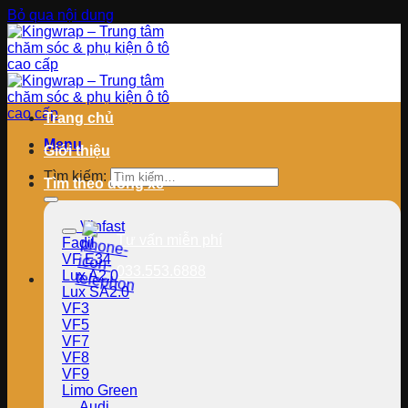
Bỏ qua nội dung
Trang chủ
Menu
Giới thiệu
Tìm kiếm:
Tìm theo dòng xe
Vinfast
Tư vấn miễn phí
Fadil
VF E34
033.553.6888
Lux A2.0
Lux SA2.0
VF3
VF5
VF7
VF8
VF9
Limo Green
Audi