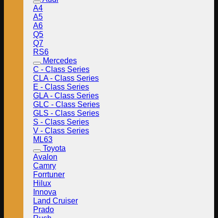
A4
A5
A6
Q5
Q7
RS6
Mercedes
C - Class Series
CLA - Class Series
E - Class Series
GLA - Class Series
GLC - Class Series
GLS - Class Series
S - Class Series
V - Class Series
ML63
Toyota
Avalon
Camry
Forrtuner
Hilux
Innova
Land Cruiser
Prado