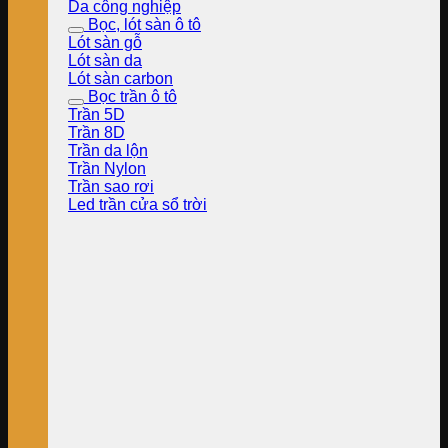
Da công nghiệp
Bọc, lót sàn ô tô
Lót sàn gỗ
Lót sàn da
Lót sàn carbon
Bọc trần ô tô
Trần 5D
Trần 8D
Trần da lộn
Trần Nylon
Trần sao rơi
Led trần cửa sổ trời