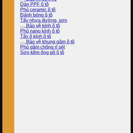
Dán PPF ô tô
Phủ ceramic ô tô
Đánh bóng ô tô
Tẩy nhựa đường, sơn
Bảo vệ kính ô tô
Phủ nano kính ô tô
Tẩy ố kính ô tô
Bảo vệ khung gầm ô tô
Phủ gầm chống rỉ sét
Sơn kẽm ống pô ô tô