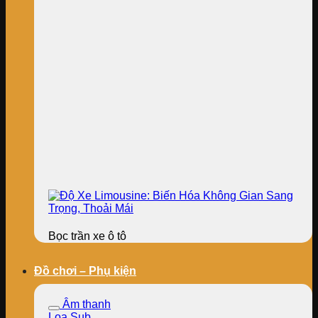
Bọc trần xe ô tô
Đồ chơi – Phụ kiện
Âm thanh
Loa Sub