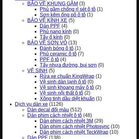
BẢO VỆ KHUNG GẦM
(3)
Phủ gầm chống rỉ sét ô tô
(1)
Sơn kẽm ống pô ô tô
(1)
BẢO VỆ KÍNH XE
(5)
Dán PPF
(4)
Phủ nano kính
(0)
Tẩy ố kính
(0)
BẢO VỆ SƠN VỎ
(13)
Đánh bóng ô tô
(1)
Phủ ceramic ô tô
(7)
PPF ô tô
(4)
Tẩy nhựa đường, bụi sơn
(0)
VỆ SINH
(5)
Rửa xe chuẩn KingWrap
(1)
Vệ sinh dàn lạnh ô tô
(0)
Vệ sinh khoang máy ô tô
(2)
Vệ sinh nội thất ô tô
(2)
Xông tinh dầu diệt khuẩn
(1)
Dịch vụ dán xe
(1126)
Dán decal đổi màu
(512)
Dán phim cách nhiệt ô tô
(48)
Dán phim cách nhiệt 3M
(29)
Dán phim cách nhiệt Photosync
(10)
Dán phim cách nhiệt TeckWrap
(10)
Dán PPF
(138)