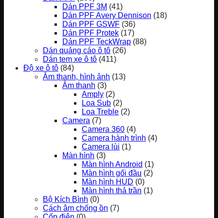
Dán PPF 3M
(41)
Dán PPF Avery Dennison
(18)
Dán PPF GSWF
(36)
Dán PPF Protek
(17)
Dán PPF TeckWrap
(88)
Dán quảng cáo ô tô
(26)
Dán tem xe ô tô
(411)
Độ xe ô tô
(84)
Âm thanh, hình ảnh
(13)
Âm thanh
(3)
Amply
(2)
Loa Sub
(2)
Loa Treble
(2)
Camera
(7)
Camera 360
(4)
Camera hành trình
(4)
Camera lùi
(1)
Màn hình
(3)
Màn hình Android
(1)
Màn hình gối đầu
(2)
Màn hình HUD
(0)
Màn hình thả trần
(1)
Bộ Kích Bình
(0)
Cách âm chống ồn
(7)
Cốp điện
(0)