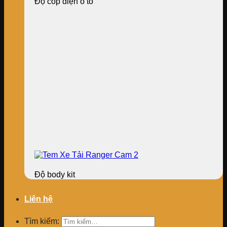
Độ cốp điện ô tô
Độ body kit
Liên hệ
Tìm kiếm: