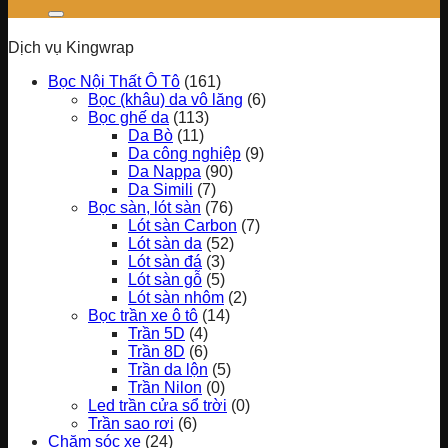
Dịch vụ Kingwrap
Bọc Nội Thất Ô Tô
(161)
Bọc (khâu) da vô lăng
(6)
Bọc ghế da
(113)
Da Bò
(11)
Da công nghiệp
(9)
Da Nappa
(90)
Da Simili
(7)
Bọc sàn, lót sàn
(76)
Lót sàn Carbon
(7)
Lót sàn da
(52)
Lót sàn đá
(3)
Lót sàn gỗ
(5)
Lót sàn nhôm
(2)
Bọc trần xe ô tô
(14)
Trần 5D
(4)
Trần 8D
(6)
Trần da lộn
(5)
Trần Nilon
(0)
Led trần cửa sổ trời
(0)
Trần sao rơi
(6)
Chăm sóc xe
(24)