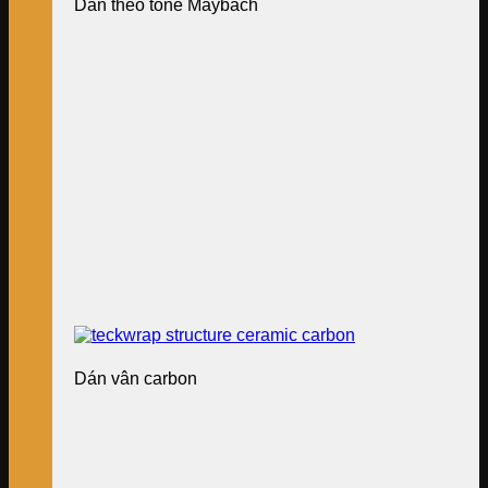
Dán theo tone Maybach
Dán vân carbon