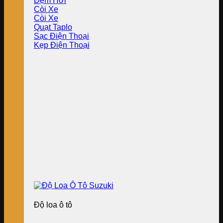
Đệm Hơi
Còi Xe
Còi Xe
Quạt Taplo
Sạc Điện Thoại
Kẹp Điện Thoại
Độ loa ô tô