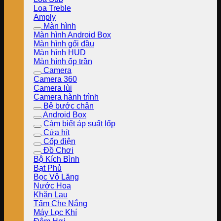
Loa Treble
Amply
Màn hình
Màn hình Android Box
Màn hình gối đầu
Màn hình HUD
Màn hình ốp trần
Camera
Camera 360
Camera lùi
Camera hành trình
Bệ bước chân
Android Box
Cảm biết áp suất lốp
Cửa hít
Cốp điện
Đồ Chơi
Bộ Kích Bình
Bạt Phủ
Bọc Vô Lăng
Nước Hoa
Khăn Lau
Tấm Che Nắng
Máy Lọc Khí