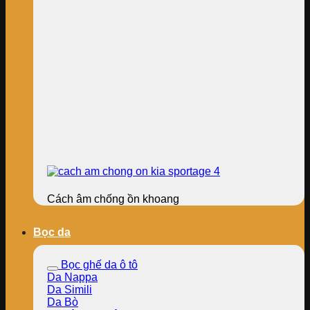
Cách âm chống ồn khoang
Bọc da
Bọc ghế da ô tô
Da Nappa
Da Simili
Da Bò