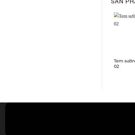
SẢN PH
Tem sườn 
02