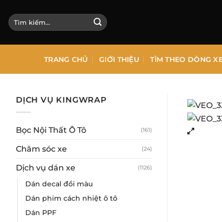
Bỏ
qua
Tìm
kiếm:
nội
dung
TRANG CHỦ
GIỚI THIỆU
TÌM THEO DÒNG X
DỊCH VỤ KINGWRAP
Bọc Nội Thất Ô Tô
(161)
Chăm sóc xe
(24)
Dịch vụ dán xe
(1126)
Dán decal đổi màu
Dán phim cách nhiệt ô tô
Dán PPF