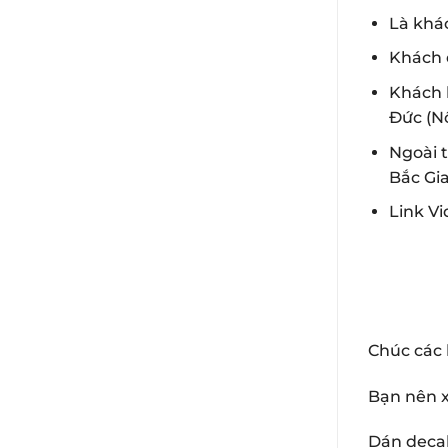
Là khác
Khách 
Khách 
Đức (N
Ngoài 
Bắc Gi
Link V
Chúc các 
Bạn nên 
Dán decal