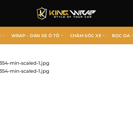
E
WRAP – DÁN XE Ô TÔ
CHĂM SÓC XE
BỌC DA