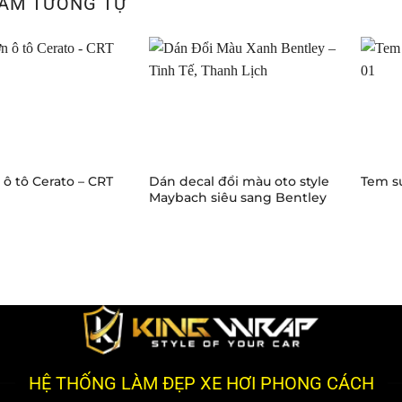
ẨM TƯƠNG TỰ
ô tô Cerato – CRT
Dán decal đổi màu oto style
Tem sư
Maybach siêu sang Bentley
HỆ THỐNG LÀM ĐẸP XE HƠI PHONG CÁCH