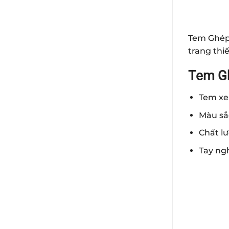
Tem Ghép 
trang thiế
Tem Gh
Tem xe
Màu sắ
Chất l
Tay ngh