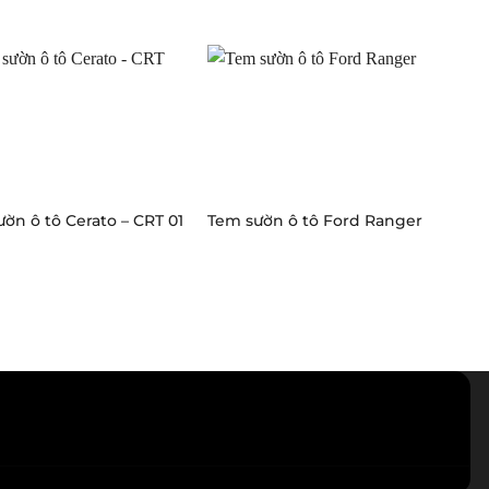
ờn ô tô Cerato – CRT 01
Tem sườn ô tô Ford Ranger
Dá
Ch