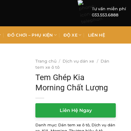
Tư vấn miễn phí
033.553.6888
ĐỒ CHƠI – PHỤ KIỆN
ĐỘ XE
LIÊN HỆ
Trang chủ
/
Dịch vụ dán xe
/
Dán
tem xe ô tô
Tem Ghép Kia
Morning Chất Lượng
Liên Hệ Ngay
Danh mục:
Dán tem xe ô tô
,
Dịch vụ dán
xe
,
KIA
,
Morning
,
Thương hiệu ô tô