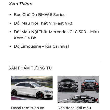
Xem Thêm:
Bọc Ghế Da BMW 5 Series
Đổi Màu Nội Thất VinFast VF3
Đổi Màu Nội Thất Mercedes GLC 300 – Màu
Kem Da Bò
Độ Limousine – Kia Carnival
SẢN PHẨM TƯƠNG TỰ
Decal tem sườn xe
Dán decal đổi màu
Các