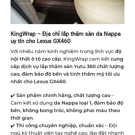
KingWrap
– Địa chỉ lắp thảm sàn da Nappa
uy tín cho Lexus GX460
Với nhiều năm kinh nghiệm trong lĩnh vực
độ
nội thất ô tô cao cấp
, KingWrap cam kết
cung
cấp dịch vụ lắp thảm sàn Yutu 360 chất lượng
cao, đảm bảo độ bền và tính thẩm mỹ tối ưu
nhất cho Lexus GX460
.
✔️
Sản phẩm chính hãng, chất lượng cao
–
Cam kết sử dụng
da Nappa loại 1, đảm bảo độ
bền, không bong tróc, không phai màu theo
thời gian
.
✔️
Thi công chuyên nghiệp, chuẩn xác
– Đội
ngũ kỹ thuật viên tay nghề cao, lắp đặt nhanh