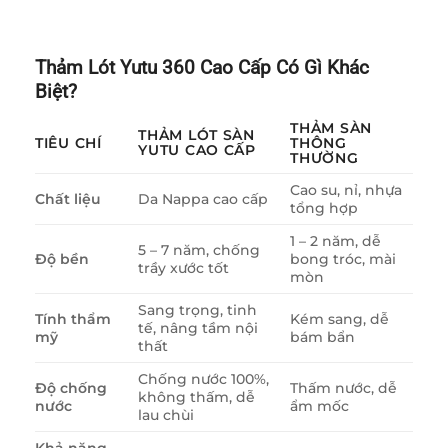
Thảm Lót Yutu 360 Cao Cấp Có Gì Khác
Biệt?
THẢM SÀN
THẢM LÓT SÀN
TIÊU CHÍ
THÔNG
YUTU CAO CẤP
THƯỜNG
Cao su, nỉ, nhựa
Chất liệu
Da Nappa cao cấp
tổng hợp
1 – 2 năm, dễ
5 – 7 năm, chống
Độ bền
bong tróc, mài
trầy xước tốt
mòn
Sang trọng, tinh
Tính thẩm
Kém sang, dễ
tế, nâng tầm nội
mỹ
bám bẩn
thất
Chống nước 100%,
Độ chống
Thấm nước, dễ
không thấm, dễ
nước
ẩm mốc
lau chùi
Khả năng