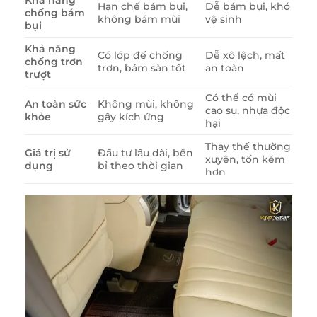
Hạn chế bám bụi,
Dễ bám bụi, khó
chống bám
không bám mùi
vệ sinh
bụi
Khả năng
Có lớp đế chống
Dễ xô lệch, mất
chống trơn
trơn, bám sàn tốt
an toàn
trượt
Có thể có mùi
An toàn sức
Không mùi, không
cao su, nhựa độc
khỏe
gây kích ứng
hại
Thay thế thường
Giá trị sử
Đầu tư lâu dài, bền
xuyên, tốn kém
dụng
bỉ theo thời gian
hơn