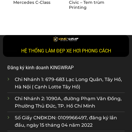
Mercedes C-Class
Civic – Tem trùm
Ran
Printing
tại
HỆ THỐNG LÀM ĐẸP XE HƠI PHONG CÁCH
Đăng ký kinh doanh KINGWRAP
Chi Nhánh 1: 679-683 Lạc Long Quân, Tây Hồ,
Hà Nội ( Cạnh Lotte Tây Hồ)
Chi Nhánh 2: 1090A, đường Phạm Văn Đồng,
Phường Thủ Đức, TP. Hồ Chí Minh
Số Giấy CNĐKDN: 0109966497, đăng ký lần
đầu, ngày 15 tháng 04 năm 2022