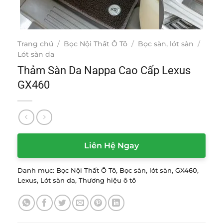
Trang chủ
/
Bọc Nội Thất Ô Tô
/
Bọc sàn, lót sàn
/
Lót sàn da
Thảm Sàn Da Nappa Cao Cấp Lexus
GX460
Liên Hệ Ngay
Danh mục:
Bọc Nội Thất Ô Tô
,
Bọc sàn, lót sàn
,
GX460
,
Lexus
,
Lót sàn da
,
Thương hiệu ô tô