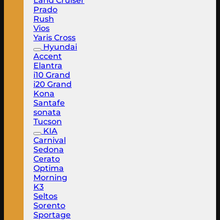
Land Cruiser
Prado
Rush
Vios
Yaris Cross
Hyundai
Accent
Elantra
i10 Grand
i20 Grand
Kona
Santafe
sonata
Tucson
KIA
Carnival
Sedona
Cerato
Optima
Morning
K3
Seltos
Sorento
Sportage