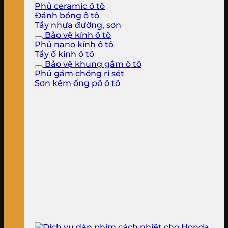
Phủ ceramic ô tô
Đánh bóng ô tô
Tẩy nhựa đường, sơn
Bảo vệ kính ô tô
Phủ nano kính ô tô
Tẩy ố kính ô tô
Bảo vệ khung gầm ô tô
Phủ gầm chống rỉ sét
Sơn kẽm ống pô ô tô