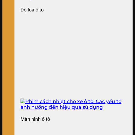
Độ loa ô tô
Màn hình ô tô