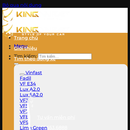
Bỏ qua nội dung
Trang chủ
Menu
Giới thiệu
Tìm kiếm:
Tìm theo dòng xe
Vinfast
Fadil
VF E34
Lux A2.0
Lux SA2.0
VF3
VF5
VF7
VF8
Tư vấn miễn phí
VF9
033.553.6888
Limo Green