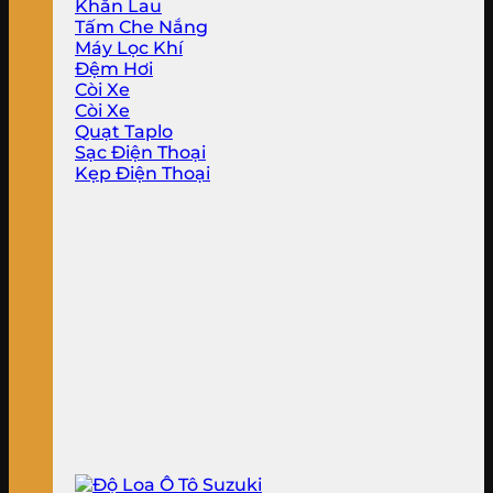
Khăn Lau
Tấm Che Nắng
Máy Lọc Khí
Đệm Hơi
Còi Xe
Còi Xe
Quạt Taplo
Sạc Điện Thoại
Kẹp Điện Thoại