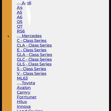
Audi
A4
A5
A6
Q5
Q7
RS6
Mercedes
C - Class Series
CLA - Class Series
E - Class Series
GLA - Class Series
GLC - Class Series
GLS - Class Series
S - Class Series
V - Class Series
ML63
Toyota
Avalon
Camry
Forrtuner
Hilux
Innova