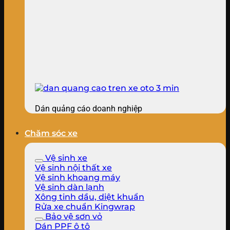
Dán quảng cáo doanh nghiệp
Chăm sóc xe
Vệ sinh xe
Vệ sinh nội thất xe
Vệ sinh khoang máy
Vệ sinh dàn lạnh
Xông tinh dầu, diệt khuẩn
Rửa xe chuẩn Kingwrap
Bảo vệ sơn vỏ
Dán PPF ô tô