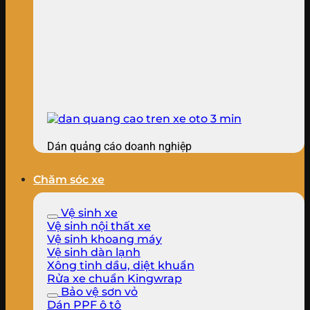
Dán quảng cáo doanh nghiệp
Chăm sóc xe
Vệ sinh xe
Vệ sinh nội thất xe
Vệ sinh khoang máy
Vệ sinh dàn lạnh
Xông tinh dầu, diệt khuẩn
Rửa xe chuẩn Kingwrap
Bảo vệ sơn vỏ
Dán PPF ô tô