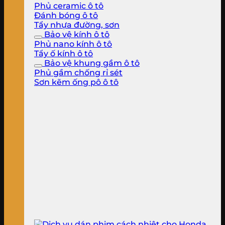
Phủ ceramic ô tô
Đánh bóng ô tô
Tẩy nhựa đường, sơn
Bảo vệ kính ô tô
Phủ nano kính ô tô
Tẩy ố kính ô tô
Bảo vệ khung gầm ô tô
Phủ gầm chống rỉ sét
Sơn kẽm ống pô ô tô