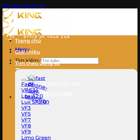
Bỏ qua nội dung
Trang chủ
Menu
Giới thiệu
Tìm kiếm:
Tìm theo dòng xe
Vinfast
Tư vấn miễn phí
Fadil
VF E34
033.553.6888
Lux A2.0
Lux SA2.0
VF3
VF5
VF7
VF8
VF9
Limo Green