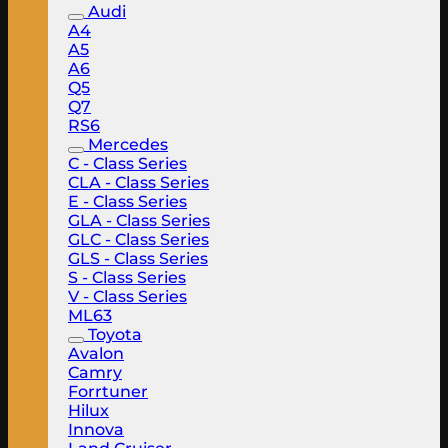
Audi
A4
A5
A6
Q5
Q7
RS6
Mercedes
C - Class Series
CLA - Class Series
E - Class Series
GLA - Class Series
GLC - Class Series
GLS - Class Series
S - Class Series
V - Class Series
ML63
Toyota
Avalon
Camry
Forrtuner
Hilux
Innova