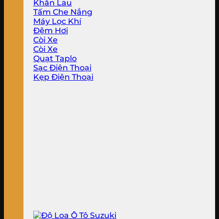
Khăn Lau
Tấm Che Nắng
Máy Lọc Khí
Đệm Hơi
Còi Xe
Còi Xe
Quạt Taplo
Sạc Điện Thoại
Kẹp Điện Thoại