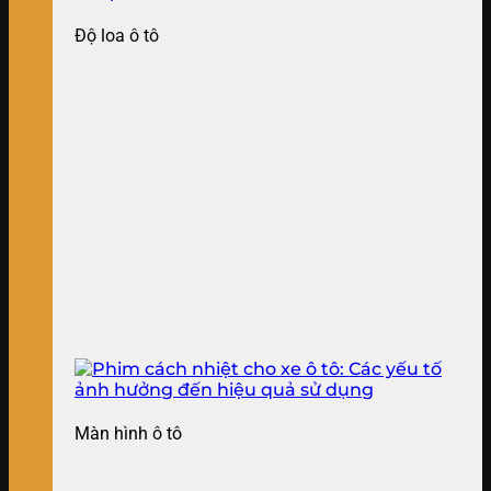
Độ loa ô tô
Màn hình ô tô