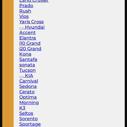
Land Cruiser
Prado
Rush
Vios
Yaris Cross
Hyundai
Accent
Elantra
i10 Grand
i20 Grand
Kona
Santafe
sonata
Tucson
KIA
Carnival
Sedona
Cerato
Optima
Morning
K3
Seltos
Sorento
Sportage