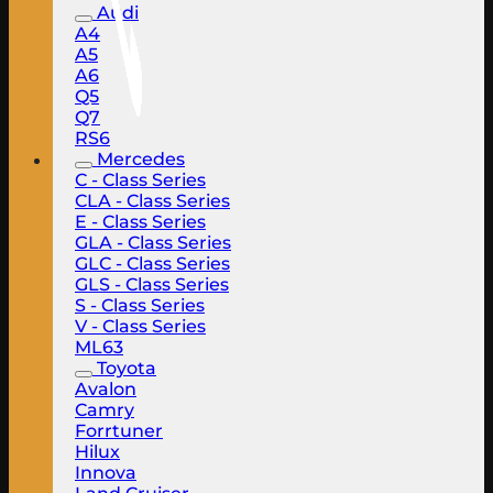
Audi
A4
A5
A6
Q5
Q7
RS6
Mercedes
C - Class Series
CLA - Class Series
E - Class Series
GLA - Class Series
GLC - Class Series
GLS - Class Series
S - Class Series
V - Class Series
ML63
Toyota
Avalon
Camry
Forrtuner
Hilux
Innova