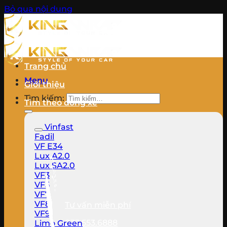
Bỏ qua nội dung
Trang chủ
Menu
Giới thiệu
Tìm kiếm:
Tìm theo dòng xe
Vinfast
Fadil
VF E34
Lux A2.0
Lux SA2.0
VF3
VF5
VF7
VF8
Tư vấn miễn phí
VF9
033.553.6888
Limo Green