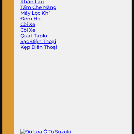
Khăn Lau
Tấm Che Nắng
Máy Lọc Khí
Đệm Hơi
Còi Xe
Còi Xe
Quạt Taplo
Sạc Điện Thoại
Kẹp Điện Thoại