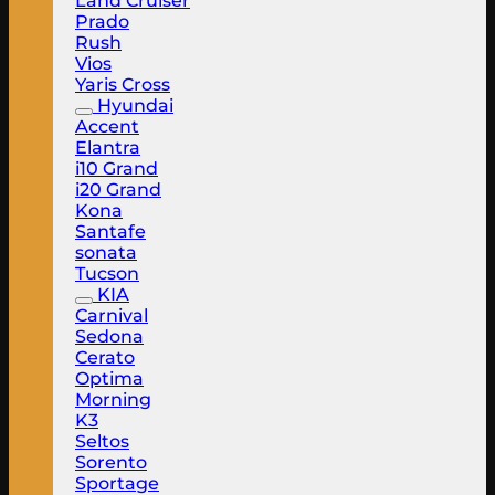
Land Cruiser
Prado
Rush
Vios
Yaris Cross
Hyundai
Accent
Elantra
i10 Grand
i20 Grand
Kona
Santafe
sonata
Tucson
KIA
Carnival
Sedona
Cerato
Optima
Morning
K3
Seltos
Sorento
Sportage