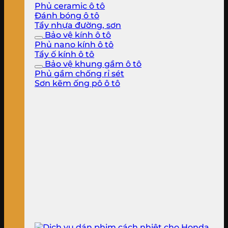
Phủ ceramic ô tô
Đánh bóng ô tô
Tẩy nhựa đường, sơn
Bảo vệ kính ô tô
Phủ nano kính ô tô
Tẩy ố kính ô tô
Bảo vệ khung gầm ô tô
Phủ gầm chống rỉ sét
Sơn kẽm ống pô ô tô