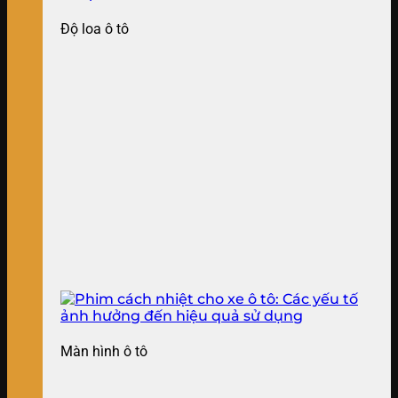
Độ loa ô tô
Màn hình ô tô