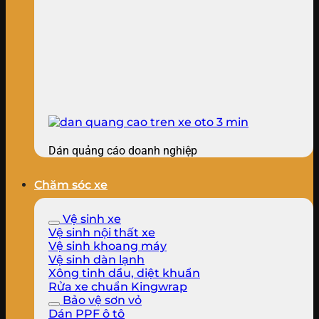
Dán quảng cáo doanh nghiệp
Chăm sóc xe
Vệ sinh xe
Vệ sinh nội thất xe
Vệ sinh khoang máy
Vệ sinh dàn lạnh
Xông tinh dầu, diệt khuẩn
Rửa xe chuẩn Kingwrap
Bảo vệ sơn vỏ
Dán PPF ô tô