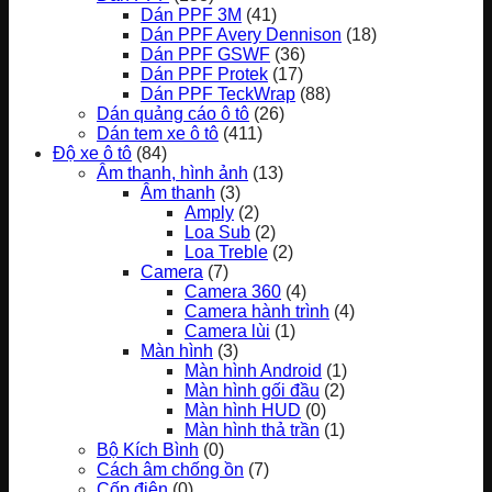
Dán PPF 3M
(41)
Dán PPF Avery Dennison
(18)
Dán PPF GSWF
(36)
Dán PPF Protek
(17)
Dán PPF TeckWrap
(88)
Dán quảng cáo ô tô
(26)
Dán tem xe ô tô
(411)
Độ xe ô tô
(84)
Âm thanh, hình ảnh
(13)
Âm thanh
(3)
Amply
(2)
Loa Sub
(2)
Loa Treble
(2)
Camera
(7)
Camera 360
(4)
Camera hành trình
(4)
Camera lùi
(1)
Màn hình
(3)
Màn hình Android
(1)
Màn hình gối đầu
(2)
Màn hình HUD
(0)
Màn hình thả trần
(1)
Bộ Kích Bình
(0)
Cách âm chống ồn
(7)
Cốp điện
(0)