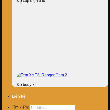
Độ cốp điện ô tô
Độ body kit
Liên hệ
Tìm kiếm: