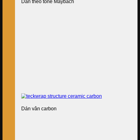
Dán theo tone Maybach
Dán vân carbon