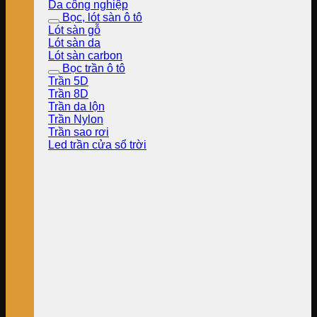
Da công nghiệp
Bọc, lót sàn ô tô
Lót sàn gỗ
Lót sàn da
Lót sàn carbon
Bọc trần ô tô
Trần 5D
Trần 8D
Trần da lộn
Trần Nylon
Trần sao rơi
Led trần cửa sổ trời