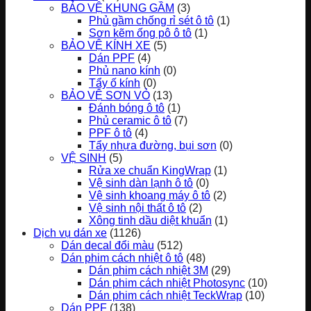
BẢO VỆ KHUNG GẦM
(3)
Phủ gầm chống rỉ sét ô tô
(1)
Sơn kẽm ống pô ô tô
(1)
BẢO VỆ KÍNH XE
(5)
Dán PPF
(4)
Phủ nano kính
(0)
Tẩy ố kính
(0)
BẢO VỆ SƠN VỎ
(13)
Đánh bóng ô tô
(1)
Phủ ceramic ô tô
(7)
PPF ô tô
(4)
Tẩy nhựa đường, bụi sơn
(0)
VỆ SINH
(5)
Rửa xe chuẩn KingWrap
(1)
Vệ sinh dàn lạnh ô tô
(0)
Vệ sinh khoang máy ô tô
(2)
Vệ sinh nội thất ô tô
(2)
Xông tinh dầu diệt khuẩn
(1)
Dịch vụ dán xe
(1126)
Dán decal đổi màu
(512)
Dán phim cách nhiệt ô tô
(48)
Dán phim cách nhiệt 3M
(29)
Dán phim cách nhiệt Photosync
(10)
Dán phim cách nhiệt TeckWrap
(10)
Dán PPF
(138)