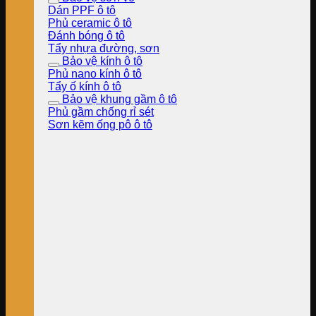
Dán PPF ô tô
Phủ ceramic ô tô
Đánh bóng ô tô
Tẩy nhựa đường, sơn
Bảo vệ kính ô tô
Phủ nano kính ô tô
Tẩy ố kính ô tô
Bảo vệ khung gầm ô tô
Phủ gầm chống rỉ sét
Sơn kẽm ống pô ô tô