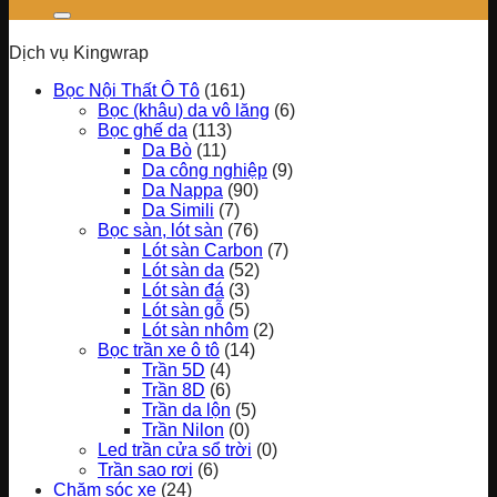
Dịch vụ Kingwrap
Bọc Nội Thất Ô Tô
(161)
Bọc (khâu) da vô lăng
(6)
Bọc ghế da
(113)
Da Bò
(11)
Da công nghiệp
(9)
Da Nappa
(90)
Da Simili
(7)
Bọc sàn, lót sàn
(76)
Lót sàn Carbon
(7)
Lót sàn da
(52)
Lót sàn đá
(3)
Lót sàn gỗ
(5)
Lót sàn nhôm
(2)
Bọc trần xe ô tô
(14)
Trần 5D
(4)
Trần 8D
(6)
Trần da lộn
(5)
Trần Nilon
(0)
Led trần cửa sổ trời
(0)
Trần sao rơi
(6)
Chăm sóc xe
(24)