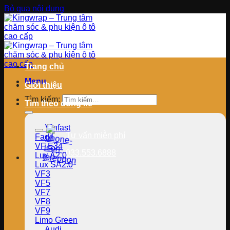
Bỏ qua nội dung
Trang chủ
Menu
Giới thiệu
Tìm kiếm:
Tìm theo dòng xe
Vinfast
Tư vấn miễn phí
Fadil
VF E34
033.553.6888
Lux A2.0
Lux SA2.0
VF3
VF5
VF7
VF8
VF9
Limo Green
Audi