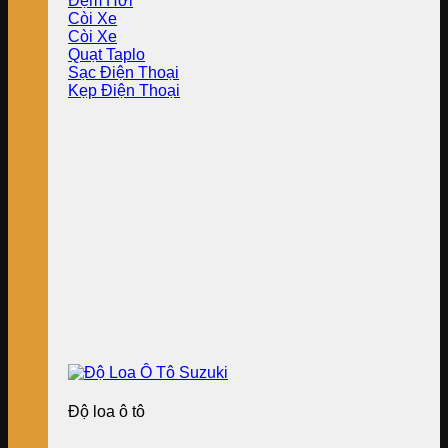
Đệm Hơi
Còi Xe
Còi Xe
Quạt Taplo
Sạc Điện Thoại
Kẹp Điện Thoại
Độ loa ô tô