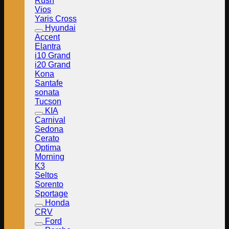
Rush
Vios
Yaris Cross
Hyundai
Accent
Elantra
i10 Grand
i20 Grand
Kona
Santafe
sonata
Tucson
KIA
Carnival
Sedona
Cerato
Optima
Morning
K3
Seltos
Sorento
Sportage
Honda
CRV
Ford