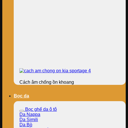
Cách âm chống ồn khoang
Bọc da
Bọc ghế da ô tô
Da Nappa
Da Simili
Da Bò