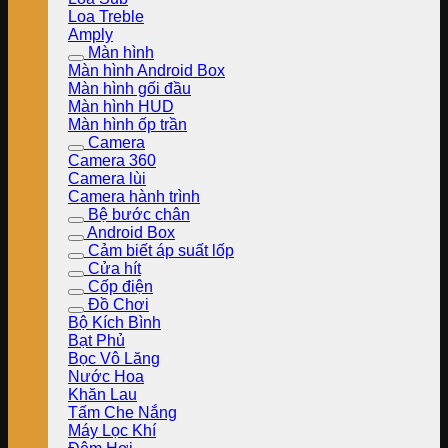
Loa Treble
Amply
Màn hình
Màn hình Android Box
Màn hình gối đầu
Màn hình HUD
Màn hình ốp trần
Camera
Camera 360
Camera lùi
Camera hành trình
Bệ bước chân
Android Box
Cảm biết áp suất lốp
Cửa hít
Cốp điện
Đồ Chơi
Bộ Kích Bình
Bạt Phủ
Bọc Vô Lăng
Nước Hoa
Khăn Lau
Tấm Che Nắng
Máy Lọc Khí