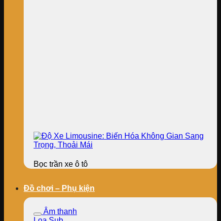
Bọc trần xe ô tô
Đồ chơi – Phụ kiện
Âm thanh
Loa Sub