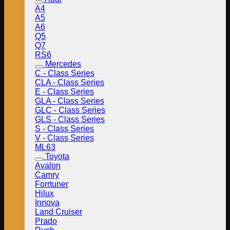
A4
A5
A6
Q5
Q7
RS6
Mercedes
C - Class Series
CLA - Class Series
E - Class Series
GLA - Class Series
GLC - Class Series
GLS - Class Series
S - Class Series
V - Class Series
ML63
Toyota
Avalon
Camry
Forrtuner
Hilux
Innova
Land Cruiser
Prado