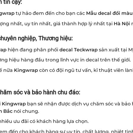
 tin cậy:
gwrap
tự hảo đem đến cho bạn các
Mẫu decal đổi màu
ợng nhất, uy tín nhất, giá thành hợp lý nhất tại
Hà Nội
chuyên nghiệp, Thương hiệu:
rap
hiện đang phân phối
decal Teckwrap
sản xuất tại 
ng hiệu hàng đầu trong lĩnh vực in decal trên thế giới.
ế nữa
Kingwrap
còn có đội ngũ tư vấn, kĩ thuật viên là
chăm sóc và bảo hành chu đáo:
i
Kingwrap
bạn sẽ nhận được dịch vụ chăm sóc và bảo 
n Bắc
nói chung.
nhiều ưu đãi có khách hàng lựa chọn.
m đến cho khách hàng sự uy tín, chất lương, nhiệt tình.