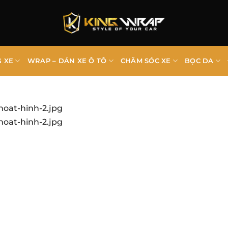
G XE
WRAP – DÁN XE Ô TÔ
CHĂM SÓC XE
BỌC DA