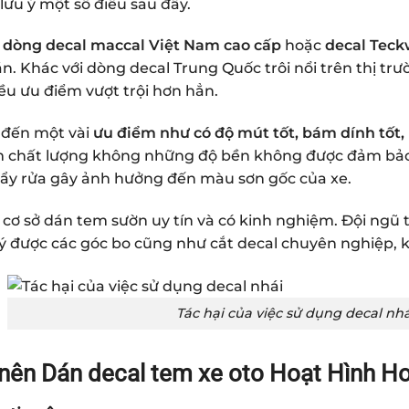
lưu ý một số điều sau đây.
 dòng decal maccal Việt Nam cao cấp
hoặc
decal Teck
án. Khác với dòng decal Trung Quốc trôi nổi trên thị trư
ều ưu điểm vượt trội hơn hẳn.
 đến một vài
ưu điểm như có độ mút tốt, bám dính tốt,
 chất lượng không những độ bền không được đảm bảo m
tẩy rửa gây ảnh hưởng đến màu sơn gốc của xe.
cơ sở dán tem sườn uy tín và có kinh nghiệm. Đội ngũ 
 lý được các góc bo cũng như cắt decal chuyên nghiệp, 
Tác hại của việc sử dụng decal nh
 nên Dán decal tem xe oto Hoạt Hình 