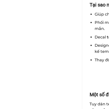
Tại sao n
Giúp ch
Phối m
mắn.
Decal
t
Design
kế tem
Thay đổ
Một số đ
Tuy dán t