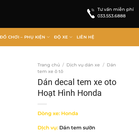
Tư vấn miễn phí
033.553.6888
ĐỒ CHƠI – PHỤ KIỆN
ĐỘ XE
LIÊN HỆ
Trang chủ
/
Dịch vụ dán xe
/
Dán
tem xe ô tô
Dán decal tem xe oto
Hoạt Hình Honda
Dòng xe: Honda
DỊch vụ:
Dán tem sườn