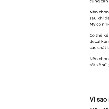
cũng cần 
Nên chọn
sau khi d
Mỹ
có nhi
Có thể kể
decal kém
các chất 
Nên chọn 
tốt xẽ sử
Vì sao