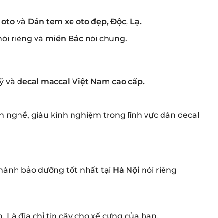
 oto
và
Dán tem xe oto đẹp, Độc, Lạ.
nói riêng và
miền Bắc
nói chung.
Mỹ và
decal maccal Việt Nam cao cấp.
nh nghề, giàu kinh nghiệm trong lĩnh vực dán decal
hành bảo dưỡng tốt nhất tại
Hà Nội
nói riêng
 Là địa chỉ tin cậy cho xế cưng của bạn.