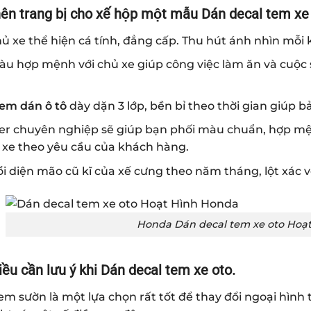
ên trang bị cho xế hộp một mẫu Dán decal tem xe
ủ xe thể hiện cá tính, đẳng cấp. Thu hút ánh nhìn mỗi
àu hợp mệnh với chủ xe giúp công việc làm ăn và cuộc
em dán ô tô
dày dặn 3 lớp, bền bỉ theo thời gian giúp 
er chuyên nghiệp sẽ giúp bạn phối màu chuẩn, hợp mện
 xe theo yêu cầu của khách hàng.
i diện mão cũ kĩ của xế cưng theo năm tháng, lột xác 
Honda Dán decal tem xe oto Hoạt
iều cần lưu ý khi Dán decal tem xe oto.
em sườn là một lựa chọn rất tốt để thay đổi ngoại hình 