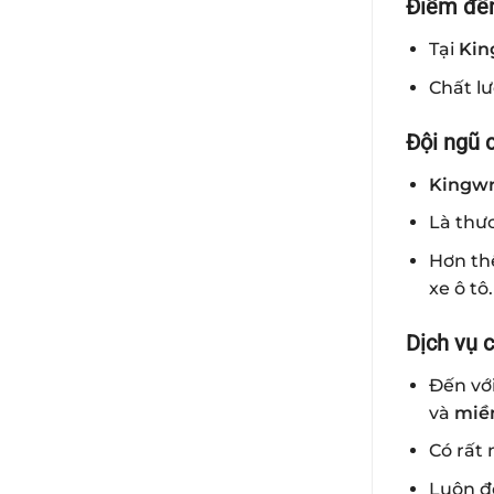
Điểm đến
Tại
Kin
Chất lư
Đội ngũ 
Kingw
Là thươ
Hơn th
xe ô tô.
Dịch vụ 
Đến vớ
và
miề
Có rất 
Luôn đe