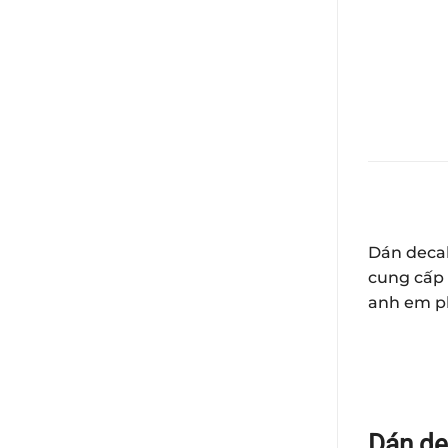
Dán decal
cung cấp 
anh em ph
Dán de