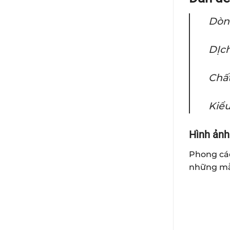
Dòn
DỊch
Chất
Kiểu
Hình ảnh
Phong các
những m