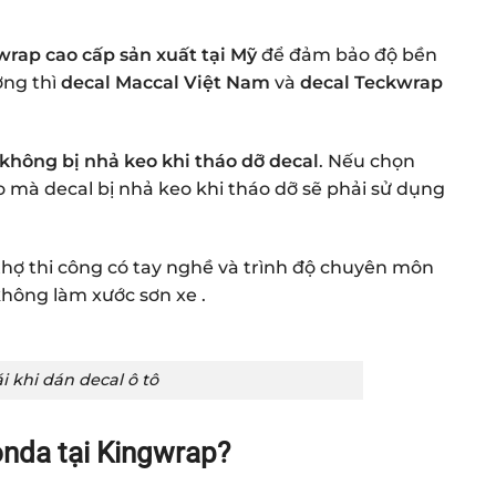
wrap cao cấp sản xuất tại Mỹ
để đảm bảo độ bền
ờng thì
decal Maccal Việt Nam
và
decal Teckwrap
 không bị nhả keo khi tháo dỡ decal
. Nếu chọn
à decal bị nhả keo khi tháo dỡ sẽ phải sử dụng
thợ thi công có tay nghề và trình độ chuyên môn
không làm xước sơn xe .
ái khi
dán decal ô tô
Honda
tại Kingwrap?