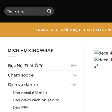
Bỏ
qua
Tìm
kiếm:
nội
dung
TRANG CHỦ
GIỚI THIỆU
TÌM THEO DÒN
DỊCH VỤ KINGWRAP
Bọc Nội Thất Ô Tô
(161)
Chăm sóc xe
(24)
Dịch vụ dán xe
(1126)
Dán decal đổi màu
Dán phim cách nhiệt ô tô
Dán PPF