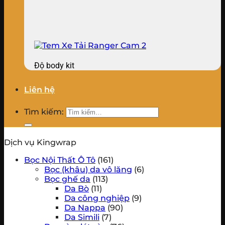
Độ body kit
Liên hệ
Tìm kiếm:
Dịch vụ Kingwrap
Bọc Nội Thất Ô Tô
(161)
Bọc (khâu) da vô lăng
(6)
Bọc ghế da
(113)
Da Bò
(11)
Da công nghiệp
(9)
Da Nappa
(90)
Da Simili
(7)