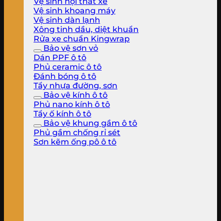
Vệ sinh nội thất xe
Vệ sinh khoang máy
Vệ sinh dàn lạnh
Xông tinh dầu, diệt khuẩn
Rửa xe chuẩn Kingwrap
Bảo vệ sơn vỏ
Dán PPF ô tô
Phủ ceramic ô tô
Đánh bóng ô tô
Tẩy nhựa đường, sơn
Bảo vệ kính ô tô
Phủ nano kính ô tô
Tẩy ố kính ô tô
Bảo vệ khung gầm ô tô
Phủ gầm chống rỉ sét
Sơn kẽm ống pô ô tô