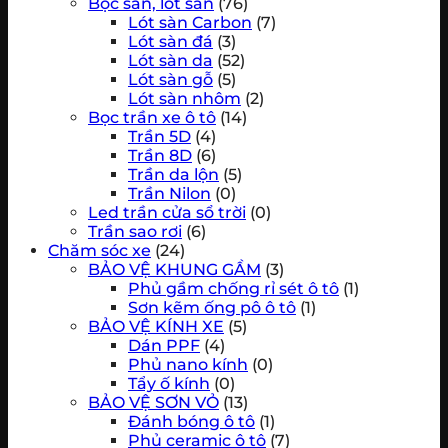
Bọc sàn, lót sàn
(76)
Lót sàn Carbon
(7)
Lót sàn đá
(3)
Lót sàn da
(52)
Lót sàn gỗ
(5)
Lót sàn nhôm
(2)
Bọc trần xe ô tô
(14)
Trần 5D
(4)
Trần 8D
(6)
Trần da lộn
(5)
Trần Nilon
(0)
Led trần cửa sổ trời
(0)
Trần sao rơi
(6)
Chăm sóc xe
(24)
BẢO VỆ KHUNG GẦM
(3)
Phủ gầm chống rỉ sét ô tô
(1)
Sơn kẽm ống pô ô tô
(1)
BẢO VỆ KÍNH XE
(5)
Dán PPF
(4)
Phủ nano kính
(0)
Tẩy ố kính
(0)
BẢO VỆ SƠN VỎ
(13)
Đánh bóng ô tô
(1)
Phủ ceramic ô tô
(7)