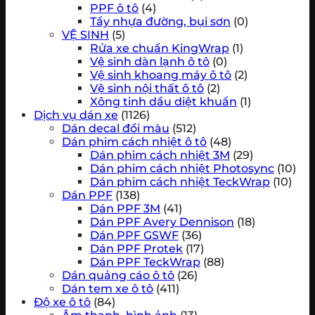
PPF ô tô
(4)
Tẩy nhựa đường, bụi sơn
(0)
VỆ SINH
(5)
Rửa xe chuẩn KingWrap
(1)
Vệ sinh dàn lạnh ô tô
(0)
Vệ sinh khoang máy ô tô
(2)
Vệ sinh nội thất ô tô
(2)
Xông tinh dầu diệt khuẩn
(1)
Dịch vụ dán xe
(1126)
Dán decal đổi màu
(512)
Dán phim cách nhiệt ô tô
(48)
Dán phim cách nhiệt 3M
(29)
Dán phim cách nhiệt Photosync
(10)
Dán phim cách nhiệt TeckWrap
(10)
Dán PPF
(138)
Dán PPF 3M
(41)
Dán PPF Avery Dennison
(18)
Dán PPF GSWF
(36)
Dán PPF Protek
(17)
Dán PPF TeckWrap
(88)
Dán quảng cáo ô tô
(26)
Dán tem xe ô tô
(411)
Độ xe ô tô
(84)