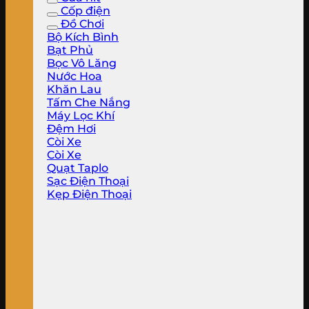
Cốp điện
Đồ Chơi
Bộ Kích Bình
Bạt Phủ
Bọc Vô Lăng
Nước Hoa
Khăn Lau
Tấm Che Nắng
Máy Lọc Khí
Đệm Hơi
Còi Xe
Còi Xe
Quạt Taplo
Sạc Điện Thoại
Kẹp Điện Thoại