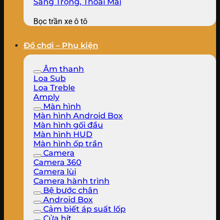
Bọc trần xe ô tô
Đồ chơi – Phụ kiện
Âm thanh
Loa Sub
Loa Treble
Amply
Màn hình
Màn hình Android Box
Màn hình gối đầu
Màn hình HUD
Màn hình ốp trần
Camera
Camera 360
Camera lùi
Camera hành trình
Bệ bước chân
Android Box
Cảm biết áp suất lốp
Cửa hít