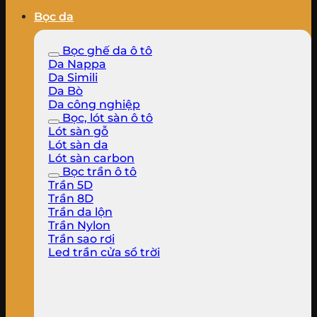
Bọc da
Bọc ghế da ô tô
Da Nappa
Da Simili
Da Bò
Da công nghiệp
Bọc, lót sàn ô tô
Lót sàn gỗ
Lót sàn da
Lót sàn carbon
Bọc trần ô tô
Trần 5D
Trần 8D
Trần da lộn
Trần Nylon
Trần sao rơi
Led trần cửa sổ trời