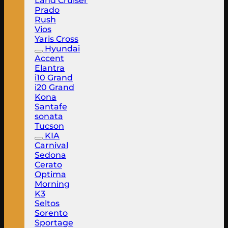
Land Cruiser
Prado
Rush
Vios
Yaris Cross
Hyundai
Accent
Elantra
i10 Grand
i20 Grand
Kona
Santafe
sonata
Tucson
KIA
Carnival
Sedona
Cerato
Optima
Morning
K3
Seltos
Sorento
Sportage