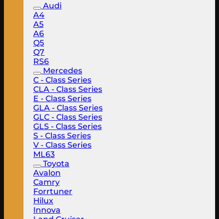
Audi
A4
A5
A6
Q5
Q7
RS6
Mercedes
C - Class Series
CLA - Class Series
E - Class Series
GLA - Class Series
GLC - Class Series
GLS - Class Series
S - Class Series
V - Class Series
ML63
Toyota
Avalon
Camry
Forrtuner
Hilux
Innova