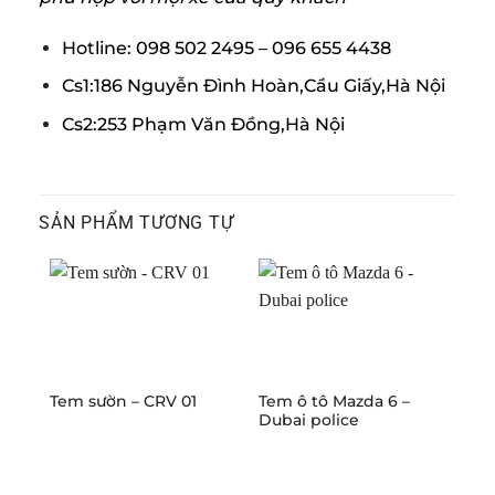
Hotline: 098 502 2495 – 096 655 4438
Cs1:186 Nguyễn Đình Hoàn,Cầu Giấy,Hà Nội
Cs2:253 Phạm Văn Đồng,Hà Nội
SẢN PHẨM TƯƠNG TỰ
Tem sườn – CRV 01
Tem ô tô Mazda 6 –
Dán
Dubai police
Maz
Mat