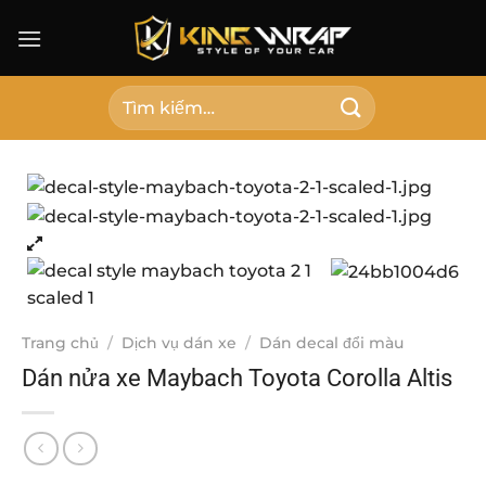
Bỏ
qua
nội
dung
Tìm
kiếm:
Trang chủ
/
Dịch vụ dán xe
/
Dán decal đổi màu
Dán nửa xe Maybach Toyota Corolla Altis