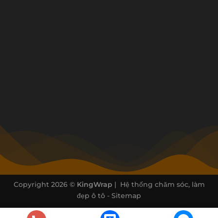
Copyright 2026 ©
KingWrap
| Hệ thống chăm sóc, làm
đẹp ô tô -
Sitemap