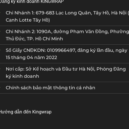
Đăng ký kinh doanh KINGWRAP
Chi Nhánh 1: 679-683 Lạc Long Quân, Tây Hồ, Hà Nội (
Cạnh Lotte Tây Hồ)
Chi Nhánh 2: 1090A, đường Phạm Văn Đồng, Phườn
Thủ Đức, TP. Hồ Chí Minh
Số Giấy CNĐKDN: 0109966497, đăng ký lần đầu, ngày
15 tháng 04 năm 2022
Nơi cấp: Sở Kế hoạch và Đầu tư Hà Nội, Phòng Đăng
ký kinh doanh
Chính sách bảo mật thông tin cá nhân
Hướng dẫn đến Kingwrap