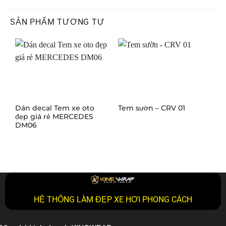
SẢN PHẨM TƯƠNG TỰ
Dán decal Tem xe oto
Tem sườn – CRV 01
T
đẹp giá rẻ MERCEDES
C
DM06
HỆ THỐNG LÀM ĐẸP XE HƠI PHONG CÁCH