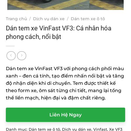
Trang chủ
/
Dịch vụ dán xe
/
Dán tem xe ô tô
Dán tem xe VinFast VF3: Cá nhân hóa
phong cách, nổi bật
Dán tem xe VinFast VF3 với phong cách phối màu
xanh – đen cá tính, tạo điểm nhấn nổi bật và tăng
độ nhận diện khi di chuyển. Tem được thiết kế
theo form xe, ôm sát từng chi tiết, mang lại tổng
thể liền mạch, hiện đại và đậm chất riêng.
Liên Hệ Ngay
Danh mục:
Dán tem xe ô tô
,
Dịch vụ dán xe
,
Vinfast
,
Xe VF3