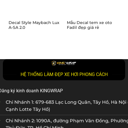
Decal Style Maybach Lux
Mẫu Decal tem xe oto
D
A-SA 2.0
Fadil đẹp giá rẻ
V
HỆ THỐNG LÀM ĐẸP XE HƠI PHONG CÁCH
Đăng ký kinh doanh KINGWRAP
Chi Nhánh 1: 679-683 Lạc Long Quân, Tây Hồ, Hà Nội 
Cạnh Lotte Tây Hồ)
Chi Nhánh 2: 1090A, đường Phạm Văn Đồng, Phườn
Thủ Đức, TP. Hồ Chí Minh