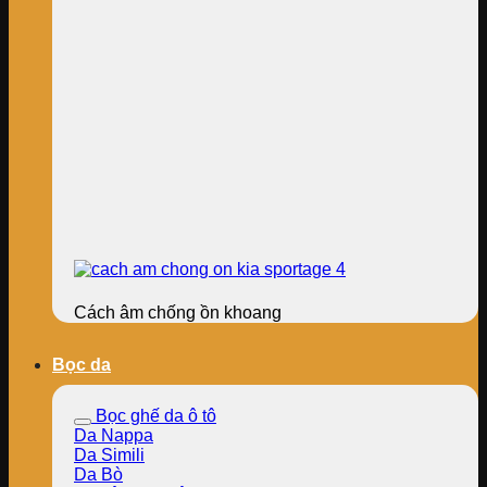
Cách âm chống ồn khoang
Bọc da
Bọc ghế da ô tô
Da Nappa
Da Simili
Da Bò