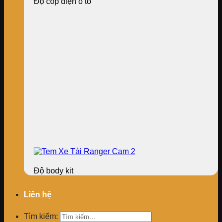
Độ cốp điện ô tô
Độ body kit
Liên hệ
Tìm kiếm: