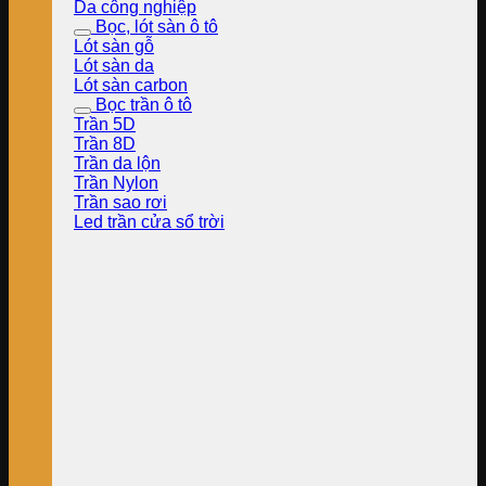
Da công nghiệp
Bọc, lót sàn ô tô
Lót sàn gỗ
Lót sàn da
Lót sàn carbon
Bọc trần ô tô
Trần 5D
Trần 8D
Trần da lộn
Trần Nylon
Trần sao rơi
Led trần cửa sổ trời