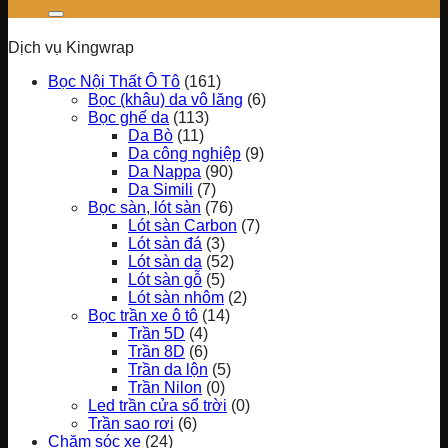
Dịch vụ Kingwrap
Bọc Nội Thất Ô Tô
(161)
Bọc (khâu) da vô lăng
(6)
Bọc ghế da
(113)
Da Bò
(11)
Da công nghiệp
(9)
Da Nappa
(90)
Da Simili
(7)
Bọc sàn, lót sàn
(76)
Lót sàn Carbon
(7)
Lót sàn đá
(3)
Lót sàn da
(52)
Lót sàn gỗ
(5)
Lót sàn nhôm
(2)
Bọc trần xe ô tô
(14)
Trần 5D
(4)
Trần 8D
(6)
Trần da lộn
(5)
Trần Nilon
(0)
Led trần cửa sổ trời
(0)
Trần sao rơi
(6)
Chăm sóc xe
(24)