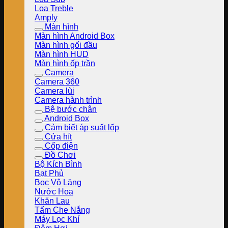
Loa Treble
Amply
Màn hình
Màn hình Android Box
Màn hình gối đầu
Màn hình HUD
Màn hình ốp trần
Camera
Camera 360
Camera lùi
Camera hành trình
Bệ bước chân
Android Box
Cảm biết áp suất lốp
Cửa hít
Cốp điện
Đồ Chơi
Bộ Kích Bình
Bạt Phủ
Bọc Vô Lăng
Nước Hoa
Khăn Lau
Tấm Che Nắng
Máy Lọc Khí