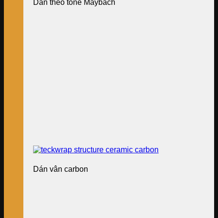
Dán theo tone Maybach
Dán vân carbon