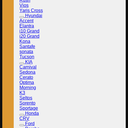
Rush
Vios
Yaris Cross
Hyundai
Accent
Elantra
i10 Grand
i20 Grand
Kona
Santafe
sonata
Tucson
KIA
Carnival
Sedona
Cerato
Optima
Morning
K3
Seltos
Sorento
Sportage
Honda
CRV
Ford