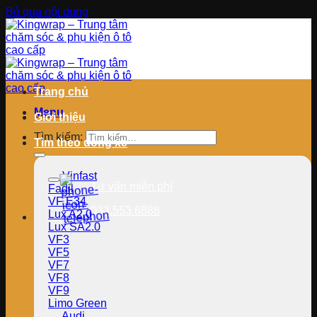
Bỏ qua nội dung
Trang chủ
Menu
Giới thiệu
Tìm kiếm:
Tìm theo dòng xe
Vinfast
Tư vấn miễn phí
Fadil
VF E34
033.553.6888
Lux A2.0
Lux SA2.0
VF3
VF5
VF7
VF8
VF9
Limo Green
Audi