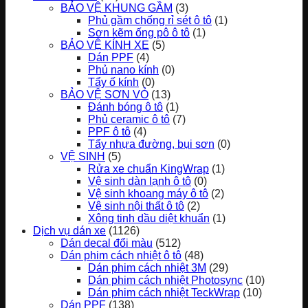
BẢO VỆ KHUNG GẦM
(3)
Phủ gầm chống rỉ sét ô tô
(1)
Sơn kẽm ống pô ô tô
(1)
BẢO VỆ KÍNH XE
(5)
Dán PPF
(4)
Phủ nano kính
(0)
Tẩy ố kính
(0)
BẢO VỆ SƠN VỎ
(13)
Đánh bóng ô tô
(1)
Phủ ceramic ô tô
(7)
PPF ô tô
(4)
Tẩy nhựa đường, bụi sơn
(0)
VỆ SINH
(5)
Rửa xe chuẩn KingWrap
(1)
Vệ sinh dàn lạnh ô tô
(0)
Vệ sinh khoang máy ô tô
(2)
Vệ sinh nội thất ô tô
(2)
Xông tinh dầu diệt khuẩn
(1)
Dịch vụ dán xe
(1126)
Dán decal đổi màu
(512)
Dán phim cách nhiệt ô tô
(48)
Dán phim cách nhiệt 3M
(29)
Dán phim cách nhiệt Photosync
(10)
Dán phim cách nhiệt TeckWrap
(10)
Dán PPF
(138)