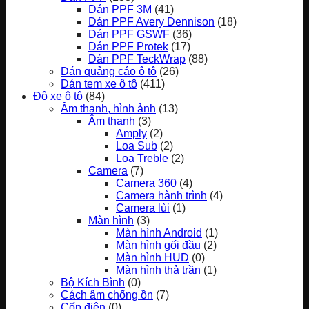
Dán PPF 3M
(41)
Dán PPF Avery Dennison
(18)
Dán PPF GSWF
(36)
Dán PPF Protek
(17)
Dán PPF TeckWrap
(88)
Dán quảng cáo ô tô
(26)
Dán tem xe ô tô
(411)
Độ xe ô tô
(84)
Âm thanh, hình ảnh
(13)
Âm thanh
(3)
Amply
(2)
Loa Sub
(2)
Loa Treble
(2)
Camera
(7)
Camera 360
(4)
Camera hành trình
(4)
Camera lùi
(1)
Màn hình
(3)
Màn hình Android
(1)
Màn hình gối đầu
(2)
Màn hình HUD
(0)
Màn hình thả trần
(1)
Bộ Kích Bình
(0)
Cách âm chống ồn
(7)
Cốp điện
(0)