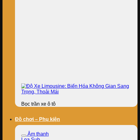
Bọc trần xe ô tô
Đồ chơi – Phụ kiện
Âm thanh
Loa Sub