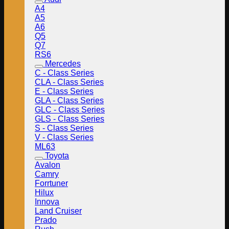
A4
A5
A6
Q5
Q7
RS6
Mercedes
C - Class Series
CLA - Class Series
E - Class Series
GLA - Class Series
GLC - Class Series
GLS - Class Series
S - Class Series
V - Class Series
ML63
Toyota
Avalon
Camry
Forrtuner
Hilux
Innova
Land Cruiser
Prado