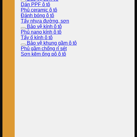
Dán PPF ô tô
Phủ ceramic ô tô
Đánh bóng ô tô
Tẩy nhựa đường, sơn
Bảo vệ kính ô tô
Phủ nano kính ô tô
Tẩy ố kính ô tô
Bảo vệ khung gầm ô tô
Phủ gầm chống rỉ sét
Sơn kẽm ống pô ô tô