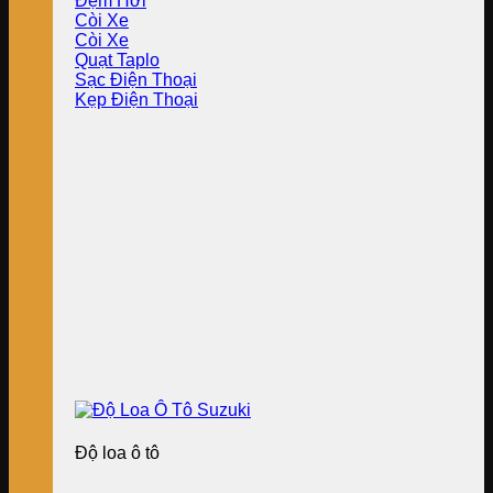
Đệm Hơi
Còi Xe
Còi Xe
Quạt Taplo
Sạc Điện Thoại
Kẹp Điện Thoại
Độ loa ô tô