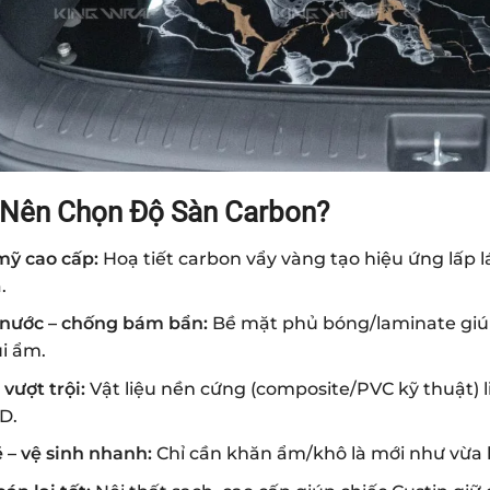
 Nên Chọn Độ Sàn Carbon?
ỹ cao cấp:
Hoạ tiết carbon vẩy vàng tạo hiệu ứng lấp l
.
nước – chống bám bẩn:
Bề mặt phủ bóng/laminate giúp 
i ẩm.
vượt trội:
Vật liệu nền cứng (composite/PVC kỹ thuật) li
D.
 – vệ sinh nhanh:
Chỉ cần khăn ẩm/khô là mới như vừa lắ