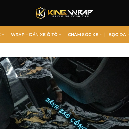
E
WRAP – DÁN XE Ô TÔ
CHĂM SÓC XE
BỌC DA