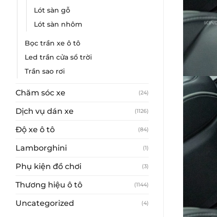
Lót sàn gỗ
Lót sàn nhôm
Bọc trần xe ô tô
Led trần cửa sổ trời
Trần sao rơi
Chăm sóc xe
(24)
Dịch vụ dán xe
(1126)
Độ xe ô tô
(84)
Lamborghini
(1)
Phụ kiện đồ chơi
(3)
Thương hiệu ô tô
(1144)
Uncategorized
(4)