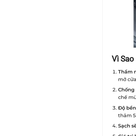
Vì Sao
Thẩm m
mở cửa
Chống 
chế mù
Độ bền 
thảm 5
Sạch sẽ