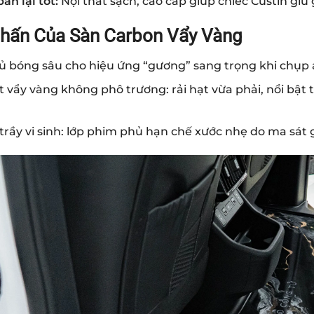
bán lại tốt:
Nội thất sạch, cao cấp giúp chiếc Custin giữ
hấn Của Sàn Carbon Vẩy Vàng
ủ bóng sâu cho hiệu ứng “gương” sang trọng khi chụp 
t vẩy vàng không phô trương: rải hạt vừa phải, nổi bật 
rầy vi sinh: lớp phim phủ hạn chế xước nhẹ do ma sát gi