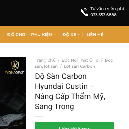
Tư vấn miễn phí
033.553.6888
ĐỒ CHƠI – PHỤ KIỆN
ĐỘ XE
LIÊN HỆ
Trang chủ
/
Bọc Nội Thất Ô Tô
/
Bọc
sàn, lót sàn
/
Lót sàn Carbon
Độ Sàn Carbon
Hyundai Custin –
Nâng Cấp Thẩm Mỹ,
Sang Trọng
Liên Hệ Ngay