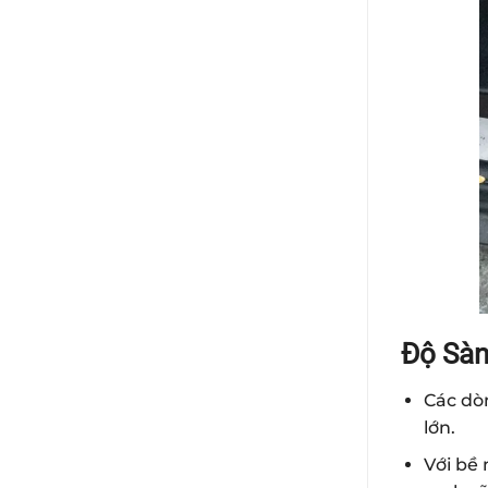
Độ Sàn
Các dòn
lớn.
Với bề