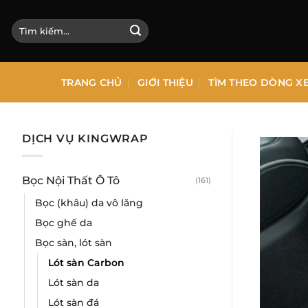
Bỏ
qua
Tìm
kiếm:
nội
dung
TRANG CHỦ
GIỚI THIỆU
TÌM THEO DÒNG X
DỊCH VỤ KINGWRAP
Bọc Nội Thất Ô Tô
(161)
Bọc (khâu) da vô lăng
Bọc ghế da
Bọc sàn, lót sàn
Lót sàn Carbon
Lót sàn da
Lót sàn đá