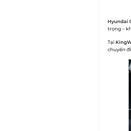
Hyundai 
trọng – k
Tại
KingW
chuyến đi