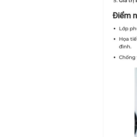
Giá trị 
Điểm n
Lớp ph
Họa tiế
đình.
Chống t