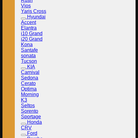
Rush
Vios
Yaris Cross
Hyundai
Accent
Elantra
i10 Grand
i20 Grand
Kona
Santafe
sonata
Tucson
KIA
Carnival
Sedona
Cerato
Optima
Morning
K3
Seltos
Sorento
Sportage
Honda
CRV
Ford