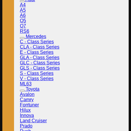
A4
A5
A6
Q5
Q7
RS6
Mercedes
C - Class Series
CLA - Class Series
E - Class Series
GLA - Class Series
GLC - Class Series
GLS - Class Series
S - Class Series
V - Class Series
ML63
Toyota
Avalon
Camry
Forrtuner
Hilux
Innova
Land Cruiser
Prado