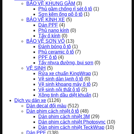
BẢO VỆ KHUNG GẦM
(3)
Phủ gầm chống rỉ sét ô tô
(1)
Sơn kẽm ống pô ô tô
(1)
BẢO VỆ KÍNH XE
(5)
Dán PPF
(4)
Phủ nano kính
(0)
Tẩy ố kính
(0)
BẢO VỆ SƠN VỎ
(13)
Đánh bóng ô tô
(1)
Phủ ceramic ô tô
(7)
PPF ô tô
(4)
Tẩy nhựa đường, bụi sơn
(0)
VỆ SINH
(5)
Rửa xe chuẩn KingWrap
(1)
Vệ sinh dàn lạnh ô tô
(0)
Vệ sinh khoang máy ô tô
(2)
Vệ sinh nội thất ô tô
(2)
Xông tinh dầu diệt khuẩn
(1)
Dịch vụ dán xe
(1126)
Dán decal đổi màu
(512)
Dán phim cách nhiệt ô tô
(48)
Dán phim cách nhiệt 3M
(29)
Dán phim cách nhiệt Photosync
(10)
Dán phim cách nhiệt TeckWrap
(10)
Dán PPF
(138)