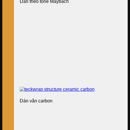
Dán theo tone Maybach
Dán vân carbon