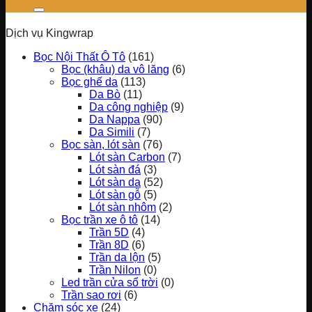
Dịch vụ Kingwrap
Bọc Nội Thất Ô Tô
(161)
Bọc (khâu) da vô lăng
(6)
Bọc ghế da
(113)
Da Bò
(11)
Da công nghiệp
(9)
Da Nappa
(90)
Da Simili
(7)
Bọc sàn, lót sàn
(76)
Lót sàn Carbon
(7)
Lót sàn đá
(3)
Lót sàn da
(52)
Lót sàn gỗ
(5)
Lót sàn nhôm
(2)
Bọc trần xe ô tô
(14)
Trần 5D
(4)
Trần 8D
(6)
Trần da lộn
(5)
Trần Nilon
(0)
Led trần cửa sổ trời
(0)
Trần sao rơi
(6)
Chăm sóc xe
(24)