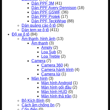
Dán PPF 3M
(41)
Dán PPF Avery Dennison
(18)
Dán PPF GSWF
(36)
Dán PPF Protek
(17)
Dán PPF TeckWrap
(88)
Dán quảng cáo ô tô
(26)
Dán tem xe ô tô
(411)
Độ xe ô tô
(84)
Âm thanh, hình ảnh
(13)
Âm thanh
(3)
Amply
(2)
Loa Sub
(2)
Loa Treble
(2)
Camera
(7)
Camera 360
(4)
Camera hành trình
(4)
Camera lùi
(1)
Màn hình
(3)
Màn hình Android
(1)
Màn hình gối đầu
(2)
Màn hình HUD
(0)
Màn hình thả trần
(1)
Bộ Kích Bình
(0)
Cách âm chống ồn
(7)
Cốp điện
(0)