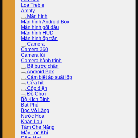
Loa Treble
Amply
Màn hình
Màn hình Android Box
Màn hình gối đầu
Màn hình HUD
Màn hình ốp trần
Camera
Camera 360
Camera lùi
Camera hành trình
Bệ bước chân
Android Box
Cảm biết áp suất lốp
Cửa hít
Cốp điện
Đồ Chơi
Bộ Kích Bình
Bạt Phủ
Bọc Vô Lăng
Nước Hoa
Khăn Lau
Tấm Che Nắng
Máy Lọc Khí