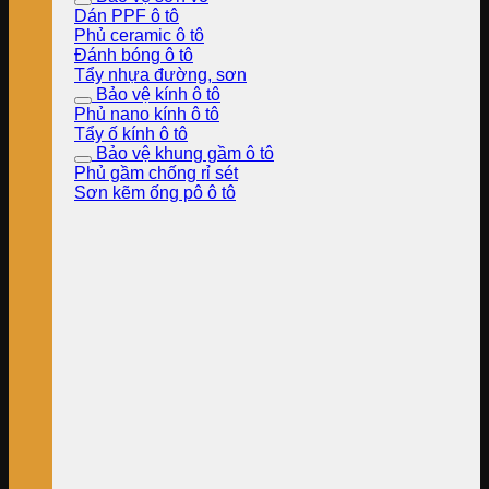
Dán PPF ô tô
Phủ ceramic ô tô
Đánh bóng ô tô
Tẩy nhựa đường, sơn
Bảo vệ kính ô tô
Phủ nano kính ô tô
Tẩy ố kính ô tô
Bảo vệ khung gầm ô tô
Phủ gầm chống rỉ sét
Sơn kẽm ống pô ô tô