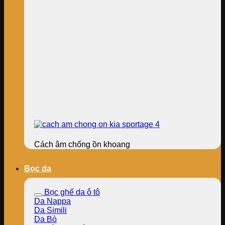
Cách âm chống ồn khoang
Bọc da
Bọc ghế da ô tô
Da Nappa
Da Simili
Da Bò