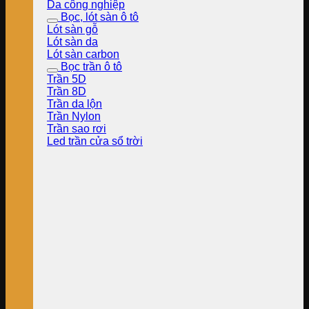
Da công nghiệp
Bọc, lót sàn ô tô
Lót sàn gỗ
Lót sàn da
Lót sàn carbon
Bọc trần ô tô
Trần 5D
Trần 8D
Trần da lộn
Trần Nylon
Trần sao rơi
Led trần cửa sổ trời