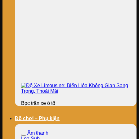
Bọc trần xe ô tô
Đồ chơi – Phụ kiện
Âm thanh
Loa Sub