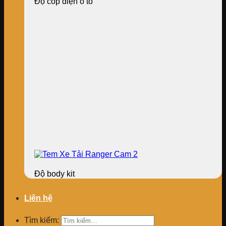
Độ cốp điện ô tô
Độ body kit
Liên hệ
Tìm kiếm: