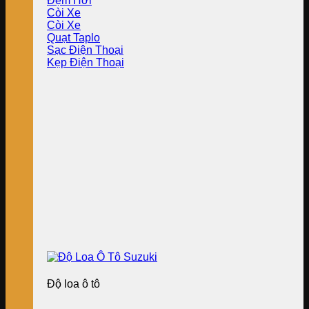
Đệm Hơi
Còi Xe
Còi Xe
Quạt Taplo
Sạc Điện Thoại
Kẹp Điện Thoại
Độ loa ô tô