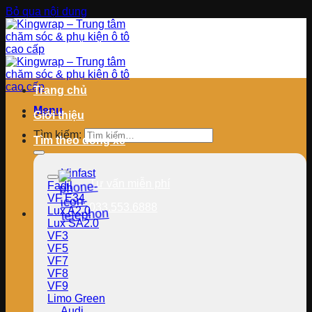
Bỏ qua nội dung
Trang chủ
Menu
Giới thiệu
Tìm kiếm:
Tìm theo dòng xe
Vinfast
Tư vấn miễn phí
Fadil
VF E34
033.553.6888
Lux A2.0
Lux SA2.0
VF3
VF5
VF7
VF8
VF9
Limo Green
Audi