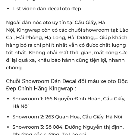
List video dán decal oto đẹp
Ngoài dán nóc oto uy tín tại
Cầu Giấy
,
Hà
Nội
, Kingwrap còn có các chuỗi showroom tại:
Lào
Cai
,
Hải Phòng
,
Hạ Long
, Hải Dương,… Giúp khách
hàng bỏ ra chi phí ít nhất vẫn có được chất lượng
tốt nhất. Không phải mất thời gian, mất công sức
đi lại quá xa, khâu bảo hành cũng tiện lợi, nhanh
chóng.
Chuỗi Showroom Dán Decal đổi màu xe oto Độc
Đẹp Chính Hãng Kingwrap :
Showroom 1: 166 Nguyễn Đình Hoàn, Cầu Giấy,
Hà Nội
Showroom 2: 263 Quan Hoa, Cầu Giấy, Hà Nội
Showroom 3: Số 084, Đường Nguyễn thị định,
Phường bắc cường, Tp Lào cai