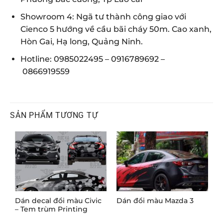
Showroom 4: Ngã tư thành công giao với
Cienco 5 hướng về cầu bãi cháy 50m. Cao xanh,
Hòn Gai, Hạ long, Quảng Ninh.
Hotline:
0985022495
–
0916789692
–
0866919559
SẢN PHẨM TƯƠNG TỰ
Dán decal đổi màu Civic
Dán đổi màu Mazda 3
T
– Tem trùm Printing
M
K