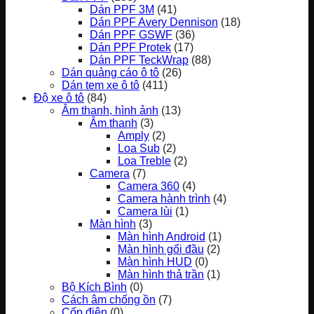
Dán PPF 3M
(41)
Dán PPF Avery Dennison
(18)
Dán PPF GSWF
(36)
Dán PPF Protek
(17)
Dán PPF TeckWrap
(88)
Dán quảng cáo ô tô
(26)
Dán tem xe ô tô
(411)
Độ xe ô tô
(84)
Âm thanh, hình ảnh
(13)
Âm thanh
(3)
Amply
(2)
Loa Sub
(2)
Loa Treble
(2)
Camera
(7)
Camera 360
(4)
Camera hành trình
(4)
Camera lùi
(1)
Màn hình
(3)
Màn hình Android
(1)
Màn hình gối đầu
(2)
Màn hình HUD
(0)
Màn hình thả trần
(1)
Bộ Kích Bình
(0)
Cách âm chống ồn
(7)
Cốp điện
(0)