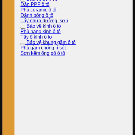
Dán PPF ô tô
Phủ ceramic ô tô
Đánh bóng ô tô
Tẩy nhựa đường, sơn
Bảo vệ kính ô tô
Phủ nano kính ô tô
Tẩy ố kính ô tô
Bảo vệ khung gầm ô tô
Phủ gầm chống rỉ sét
Sơn kẽm ống pô ô tô