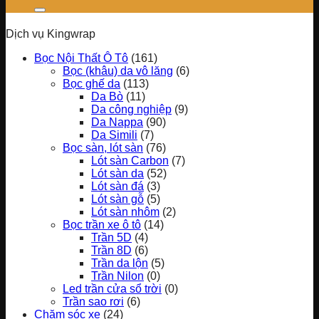
Dịch vụ Kingwrap
Bọc Nội Thất Ô Tô
(161)
Bọc (khâu) da vô lăng
(6)
Bọc ghế da
(113)
Da Bò
(11)
Da công nghiệp
(9)
Da Nappa
(90)
Da Simili
(7)
Bọc sàn, lót sàn
(76)
Lót sàn Carbon
(7)
Lót sàn da
(52)
Lót sàn đá
(3)
Lót sàn gỗ
(5)
Lót sàn nhôm
(2)
Bọc trần xe ô tô
(14)
Trần 5D
(4)
Trần 8D
(6)
Trần da lộn
(5)
Trần Nilon
(0)
Led trần cửa sổ trời
(0)
Trần sao rơi
(6)
Chăm sóc xe
(24)