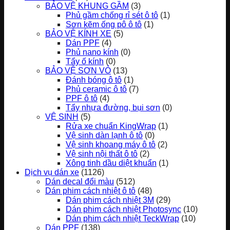
BẢO VỆ KHUNG GẦM
(3)
Phủ gầm chống rỉ sét ô tô
(1)
Sơn kẽm ống pô ô tô
(1)
BẢO VỆ KÍNH XE
(5)
Dán PPF
(4)
Phủ nano kính
(0)
Tẩy ố kính
(0)
BẢO VỆ SƠN VỎ
(13)
Đánh bóng ô tô
(1)
Phủ ceramic ô tô
(7)
PPF ô tô
(4)
Tẩy nhựa đường, bụi sơn
(0)
VỆ SINH
(5)
Rửa xe chuẩn KingWrap
(1)
Vệ sinh dàn lạnh ô tô
(0)
Vệ sinh khoang máy ô tô
(2)
Vệ sinh nội thất ô tô
(2)
Xông tinh dầu diệt khuẩn
(1)
Dịch vụ dán xe
(1126)
Dán decal đổi màu
(512)
Dán phim cách nhiệt ô tô
(48)
Dán phim cách nhiệt 3M
(29)
Dán phim cách nhiệt Photosync
(10)
Dán phim cách nhiệt TeckWrap
(10)
Dán PPF
(138)