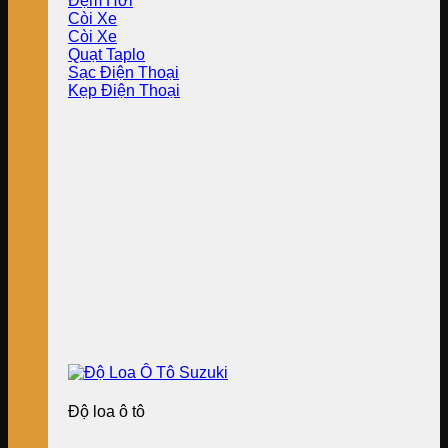
Đệm Hơi
Còi Xe
Còi Xe
Quạt Taplo
Sạc Điện Thoại
Kẹp Điện Thoại
Độ loa ô tô