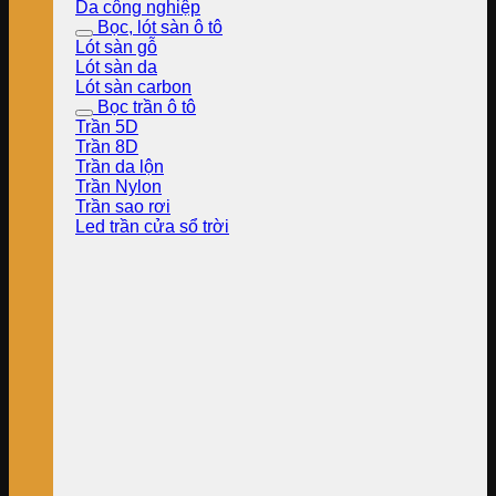
Da công nghiệp
Bọc, lót sàn ô tô
Lót sàn gỗ
Lót sàn da
Lót sàn carbon
Bọc trần ô tô
Trần 5D
Trần 8D
Trần da lộn
Trần Nylon
Trần sao rơi
Led trần cửa sổ trời