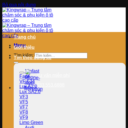
Bỏ qua nội dung
Trang chủ
Menu
Giới thiệu
Tìm kiếm:
Tìm theo dòng xe
Vinfast
Tư vấn miễn phí
Fadil
VF E34
033.553.6888
Lux A2.0
Lux SA2.0
VF3
VF5
VF7
VF8
VF9
Limo Green
Audi