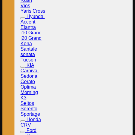
Rush
Vios
Yaris Cross
Hyundai
Accent
Elantra
i10 Grand
i20 Grand
Kona
Santafe
sonata
Tucson
KIA
Carnival
Sedona
Cerato
Optima
Morning
K3
Seltos
Sorento
Sportage
Honda
CRV
Ford