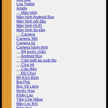
Loa Treble
Amply
Màn hình
Màn hình Android Box
Màn hình gối đầu
Màn hình HUD
Màn hình ốp trần
Camera
Camera 360
Camera lùi
Camera hành trình
Bệ bước chân
Android Box
Cảm biết áp suất lốp
Cửa hít
Cốp điện
Đồ Chơi
Bộ Kích Bình
Bạt Phủ
Bọc Vô Lăng
Nước Hoa
Khăn Lau
Tấm Che Nắng
Máy Lọc Khí