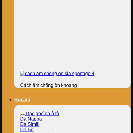
Cách âm chống ồn khoang
Bọc da
Bọc ghế da ô tô
Da Nappa
Da Simili
Da Bò