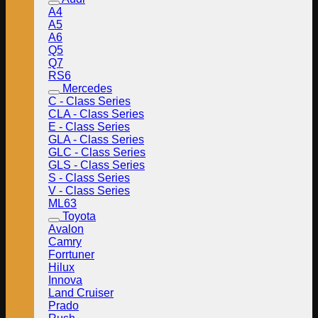
A4
A5
A6
Q5
Q7
RS6
Mercedes
C - Class Series
CLA - Class Series
E - Class Series
GLA - Class Series
GLC - Class Series
GLS - Class Series
S - Class Series
V - Class Series
ML63
Toyota
Avalon
Camry
Forrtuner
Hilux
Innova
Land Cruiser
Prado