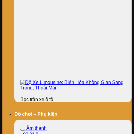
Bọc trần xe ô tô
Đồ chơi – Phụ kiện
Âm thanh
Loa Sub