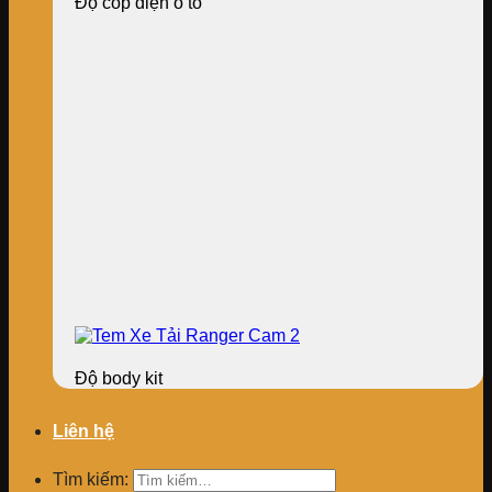
Độ cốp điện ô tô
Độ body kit
Liên hệ
Tìm kiếm: