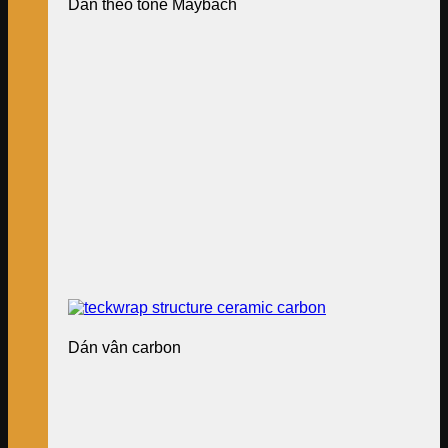
Dán theo tone Maybach
Dán vân carbon