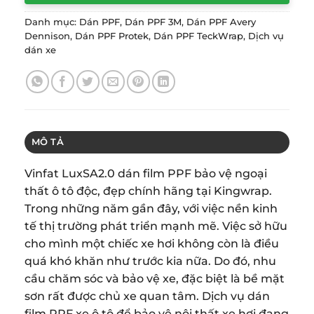
Danh mục:
Dán PPF
,
Dán PPF 3M
,
Dán PPF Avery
Dennison
,
Dán PPF Protek
,
Dán PPF TeckWrap
,
Dịch vụ
dán xe
MÔ TẢ
Vinfat LuxSA2.0 dán film PPF bảo vệ ngoại
thất ô tô độc, đẹp chính hãng tại Kingwrap.
Trong những năm gần đây, với việc nền kinh
tế thị trường phát triển mạnh mẽ. Việc sở hữu
cho mình một chiếc xe hơi không còn là điều
quá khó khăn như trước kia nữa. Do đó, nhu
cầu chăm sóc và bảo vệ xe, đặc biệt là bề mặt
sơn rất được chủ xe quan tâm. Dịch vụ dán
film PPF xe ô tô để bảo vệ nội thất xe hơi đang