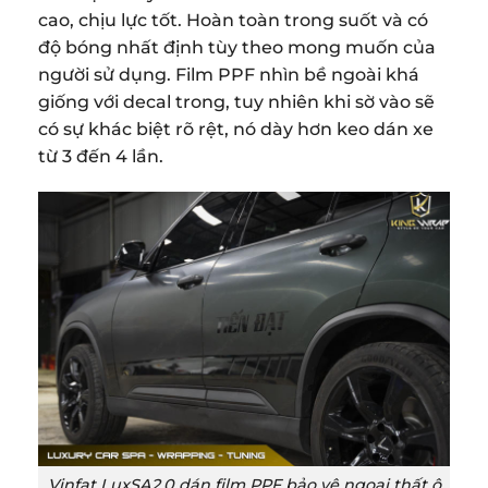
cao, chịu lực tốt. Hoàn toàn trong suốt và có
độ bóng nhất định tùy theo mong muốn của
người sử dụng. Film PPF nhìn bề ngoài khá
giống với decal trong, tuy nhiên khi sờ vào sẽ
có sự khác biệt rõ rệt, nó dày hơn keo dán xe
từ 3 đến 4 lần.
Vinfat LuxSA2.0 dán film PPF bảo vệ ngoại thất ô