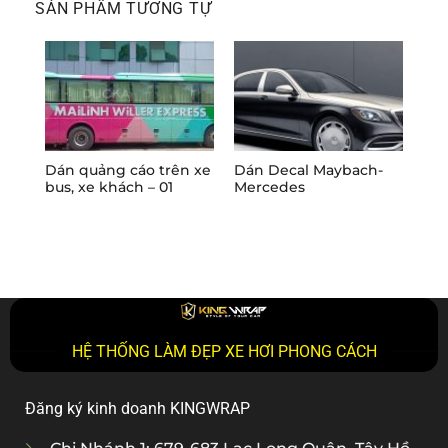
SẢN PHẨM TƯƠNG TỰ
Dán quảng cáo trên xe
Dán Decal Maybach-
Dán
bus, xe khách – 01
Mercedes
Lim
HỆ THỐNG LÀM ĐẸP XE HƠI PHONG CÁCH
Đăng ký kinh doanh KINGWRAP