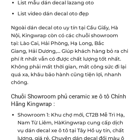
List mẫu dán decal lazang oto
List video dán decal oto đẹp
Ngoài dán decal oto uy tín tại
Cầu Giấy
,
Hà
Nội
, Kingwrap còn có các chuỗi showroom
tại:
Lào Cai
,
Hải Phòng
,
Hạ Long
,
Bắc
Giang
, Hải Dương,… Giúp khách hàng bỏ ra chi
phí ít nhất vẫn có được chất lượng tốt nhất.
Không phải mất thời gian, mất công sức đi lại
quá xa, khâu bảo hành cũng tiện lợi, nhanh
chóng.
Chuỗi Showroom phủ ceramic xe ô tô Chính
Hãng Kingwrap :
Showroom 1: Khu chợ mới, CT2B Mễ Trì Hạ,
Nam Từ Liêm, HàKingwrap cung cấp dịch
vụ dán decal xe ô tô tại Tây Hồ uy tín, chất
lượng, giá rẻ. Chuyên dán decal đổi màu ô