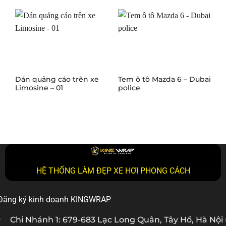
Dán quảng cáo trên xe
Tem ô tô Mazda 6 – Dubai
W
Limosine – 01
police
A
HỆ THỐNG LÀM ĐẸP XE HƠI PHONG CÁCH
Đăng ký kinh doanh KINGWRAP
Chi Nhánh 1: 679-683 Lạc Long Quân, Tây Hồ, Hà Nội 