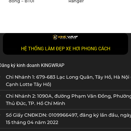
đồng – BT01
Ranger
M
HỆ THỐNG LÀM ĐẸP XE HƠI PHONG CÁCH
Đăng ký kinh doanh KINGWRAP
Chi Nhánh 1: 679-683 Lạc Long Quân, Tây Hồ, Hà Nội 
Cạnh Lotte Tây Hồ)
Chi Nhánh 2: 1090A, đường Phạm Văn Đồng, Phườn
Thủ Đức, TP. Hồ Chí Minh
Số Giấy CNĐKDN: 0109966497, đăng ký lần đầu, ngà
15 tháng 04 năm 2022