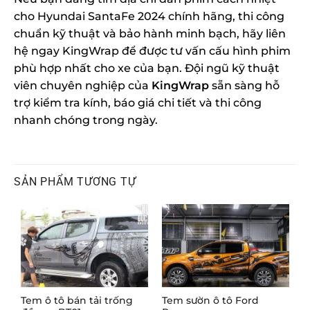
cho Hyundai SantaFe 2024 chính hãng, thi công
chuẩn kỹ thuật và bảo hành minh bạch, hãy liên
hệ ngay KingWrap để được tư vấn cấu hình phim
phù hợp nhất cho xe của bạn. Đội ngũ kỹ thuật
viên chuyên nghiệp của
KingWrap
sẵn sàng hỗ
trợ kiểm tra kính, báo giá chi tiết và thi công
nhanh chóng trong ngày.
SẢN PHẨM TƯƠNG TỰ
Tem ô tô bán tải trống
Tem sườn ô tô Ford
D