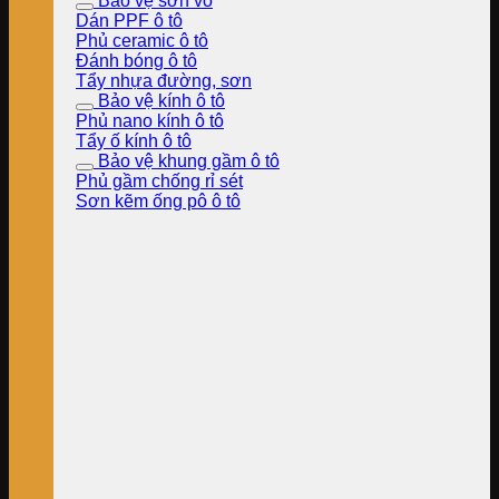
Bảo vệ sơn vỏ
Dán PPF ô tô
Phủ ceramic ô tô
Đánh bóng ô tô
Tẩy nhựa đường, sơn
Bảo vệ kính ô tô
Phủ nano kính ô tô
Tẩy ố kính ô tô
Bảo vệ khung gầm ô tô
Phủ gầm chống rỉ sét
Sơn kẽm ống pô ô tô