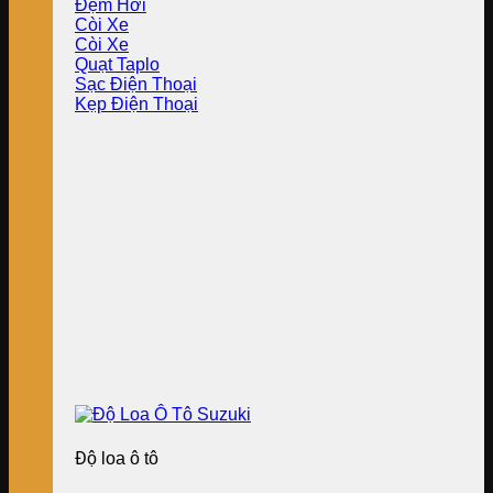
Đệm Hơi
Còi Xe
Còi Xe
Quạt Taplo
Sạc Điện Thoại
Kẹp Điện Thoại
Độ loa ô tô