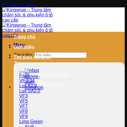
Bỏ qua nội dung
Trang chủ
Menu
Giới thiệu
Tìm kiếm:
Tìm theo dòng xe
Vinfast
Tư vấn miễn phí
Fadil
VF E34
033.553.6888
Lux A2.0
Lux SA2.0
VF3
VF5
VF7
VF8
VF9
Limo Green
Audi