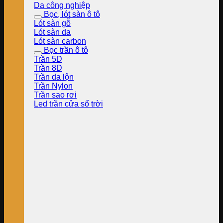
Da công nghiệp
Bọc, lót sàn ô tô
Lót sàn gỗ
Lót sàn da
Lót sàn carbon
Bọc trần ô tô
Trần 5D
Trần 8D
Trần da lộn
Trần Nylon
Trần sao rơi
Led trần cửa sổ trời