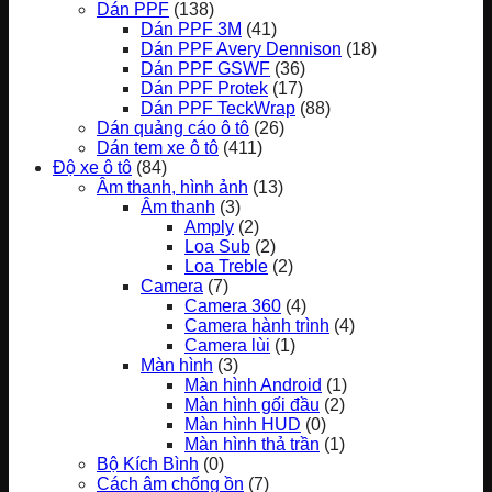
Dán PPF
(138)
Dán PPF 3M
(41)
Dán PPF Avery Dennison
(18)
Dán PPF GSWF
(36)
Dán PPF Protek
(17)
Dán PPF TeckWrap
(88)
Dán quảng cáo ô tô
(26)
Dán tem xe ô tô
(411)
Độ xe ô tô
(84)
Âm thanh, hình ảnh
(13)
Âm thanh
(3)
Amply
(2)
Loa Sub
(2)
Loa Treble
(2)
Camera
(7)
Camera 360
(4)
Camera hành trình
(4)
Camera lùi
(1)
Màn hình
(3)
Màn hình Android
(1)
Màn hình gối đầu
(2)
Màn hình HUD
(0)
Màn hình thả trần
(1)
Bộ Kích Bình
(0)
Cách âm chống ồn
(7)