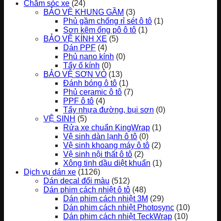
Chăm sóc xe
(24)
BẢO VỆ KHUNG GẦM
(3)
Phủ gầm chống rỉ sét ô tô
(1)
Sơn kẽm ống pô ô tô
(1)
BẢO VỆ KÍNH XE
(5)
Dán PPF
(4)
Phủ nano kính
(0)
Tẩy ố kính
(0)
BẢO VỆ SƠN VỎ
(13)
Đánh bóng ô tô
(1)
Phủ ceramic ô tô
(7)
PPF ô tô
(4)
Tẩy nhựa đường, bụi sơn
(0)
VỆ SINH
(5)
Rửa xe chuẩn KingWrap
(1)
Vệ sinh dàn lạnh ô tô
(0)
Vệ sinh khoang máy ô tô
(2)
Vệ sinh nội thất ô tô
(2)
Xông tinh dầu diệt khuẩn
(1)
Dịch vụ dán xe
(1126)
Dán decal đổi màu
(512)
Dán phim cách nhiệt ô tô
(48)
Dán phim cách nhiệt 3M
(29)
Dán phim cách nhiệt Photosync
(10)
Dán phim cách nhiệt TeckWrap
(10)