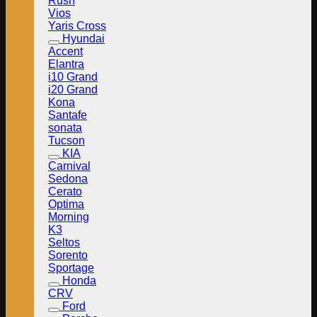
Rush
Vios
Yaris Cross
Hyundai
Accent
Elantra
i10 Grand
i20 Grand
Kona
Santafe
sonata
Tucson
KIA
Carnival
Sedona
Cerato
Optima
Morning
K3
Seltos
Sorento
Sportage
Honda
CRV
Ford