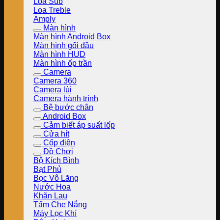
Loa Sub
Loa Treble
Amply
Màn hình
Màn hình Android Box
Màn hình gối đầu
Màn hình HUD
Màn hình ốp trần
Camera
Camera 360
Camera lùi
Camera hành trình
Bệ bước chân
Android Box
Cảm biết áp suất lốp
Cửa hít
Cốp điện
Đồ Chơi
Bộ Kích Bình
Bạt Phủ
Bọc Vô Lăng
Nước Hoa
Khăn Lau
Tấm Che Nắng
Máy Lọc Khí