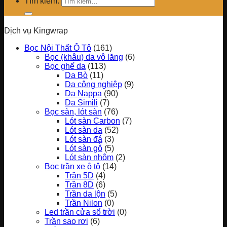
Tìm kiếm:
Dịch vụ Kingwrap
Bọc Nội Thất Ô Tô
(161)
Bọc (khâu) da vô lăng
(6)
Bọc ghế da
(113)
Da Bò
(11)
Da công nghiệp
(9)
Da Nappa
(90)
Da Simili
(7)
Bọc sàn, lót sàn
(76)
Lót sàn Carbon
(7)
Lót sàn da
(52)
Lót sàn đá
(3)
Lót sàn gỗ
(5)
Lót sàn nhôm
(2)
Bọc trần xe ô tô
(14)
Trần 5D
(4)
Trần 8D
(6)
Trần da lộn
(5)
Trần Nilon
(0)
Led trần cửa sổ trời
(0)
Trần sao rơi
(6)