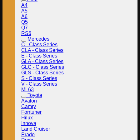
A4
A5
A6
Q5
Q7
RS6
Mercedes
C - Class Series
CLA - Class Series
E - Class Series
GLA - Class Series
GLC - Class Series
GLS - Class Series
S - Class Series
V - Class Series
ML63
Toyota
Avalon
Camry
Forrtuner
Hilux
Innova
Land Cruiser
Prado