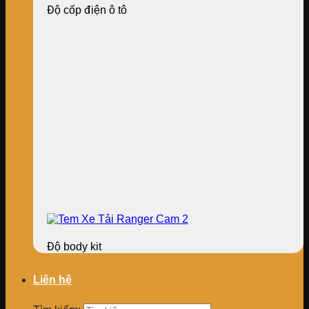
Độ cốp điện ô tô
Độ body kit
Liên hệ