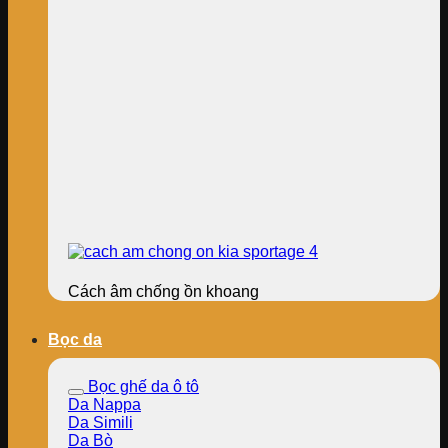
Cách âm chống ồn khoang
Bọc da
Bọc ghế da ô tô
Da Nappa
Da Simili
Da Bò