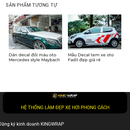
SẢN PHẨM TƯƠNG TỰ
Dán decal đổi màu oto
Mẫu Decal tem xe oto
D
Mercedes style Maybach
Fadil đẹp giá rẻ
c
HỆ THỐNG LÀM ĐẸP XE HƠI PHONG CÁCH
Đăng ký kinh doanh KINGWRAP