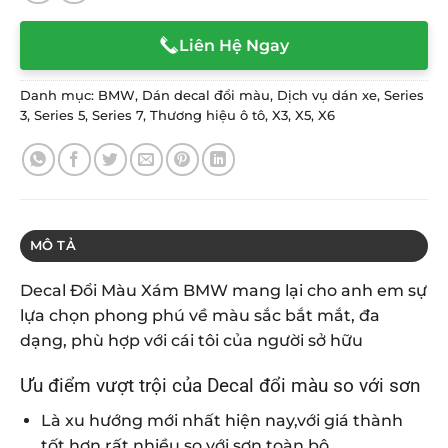
Liên Hệ Ngay
Danh mục:
BMW
,
Dán decal đổi màu
,
Dịch vụ dán xe
,
Series
3
,
Series 5
,
Series 7
,
Thương hiệu ô tô
,
X3
,
X5
,
X6
MÔ TẢ
Decal Đổi Màu Xám BMW mang lại cho anh em sự
lựa chọn phong phú về màu sắc bắt mắt, đa
dạng, phù hợp với cái tôi của người sở hữu
Ưu điểm vượt trội của Decal đổi màu so với sơn
Là xu hướng mới nhất hiện nay,với giá thành
tốt hơn rất nhiều so với sơn toàn bộ