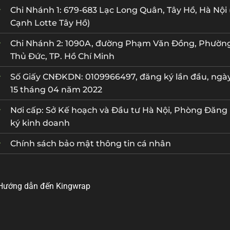
Chi Nhánh 1: 679-683 Lạc Long Quân, Tây Hồ, Hà Nội 
Cạnh Lotte Tây Hồ)
Chi Nhánh 2: 1090A, đường Phạm Văn Đồng, Phườn
Thủ Đức, TP. Hồ Chí Minh
Số Giấy CNĐKDN: 0109966497, đăng ký lần đầu, ngà
15 tháng 04 năm 2022
Nơi cấp: Sở Kế hoạch và Đầu tư Hà Nội, Phòng Đăng
ký kinh doanh
Chính sách bảo mật thông tin cá nhân
Hướng dẫn đến Kingwrap