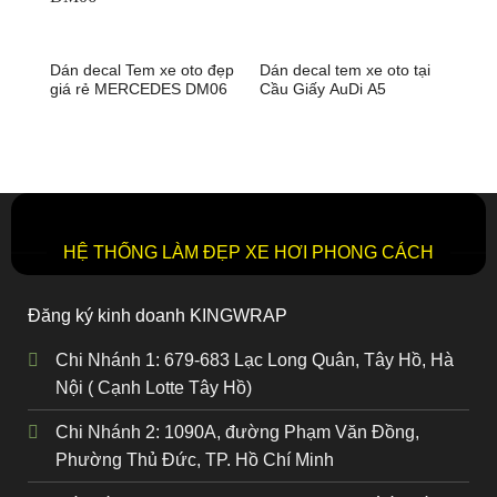
Dán decal Tem xe oto đẹp
Dán decal tem xe oto tại
Tem
giá rẻ MERCEDES DM06
Cầu Giấy AuDi A5
CRT
HỆ THỐNG LÀM ĐẸP XE HƠI PHONG CÁCH
Đăng ký kinh doanh KINGWRAP
Chi Nhánh 1: 679-683 Lạc Long Quân, Tây Hồ, Hà
Nội ( Cạnh Lotte Tây Hồ)
Chi Nhánh 2: 1090A, đường Phạm Văn Đồng,
Phường Thủ Đức, TP. Hồ Chí Minh