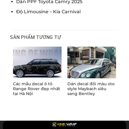
Dán PPF Toyota Camry 2025
Độ Limousine – Kia Carnival
SẢN PHẨM TƯƠNG TỰ
Các mẫu decal ô tô
Dán decal đổi màu oto
Dán
Range Rover đẹp nhất
style Maybach siêu
Mer
tại Hà Nội
sang Bentley
Ma