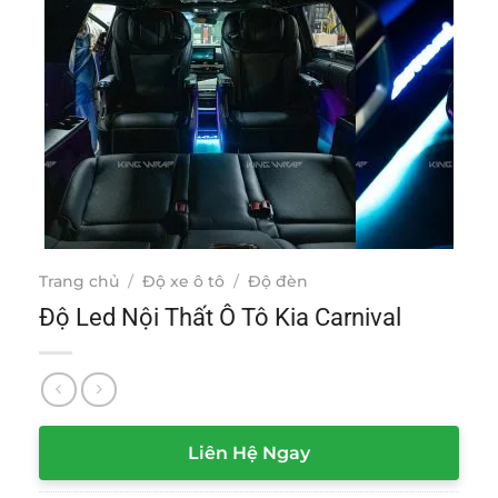
Trang chủ
/
Độ xe ô tô
/
Độ đèn
Độ Led Nội Thất Ô Tô Kia Carnival
Liên Hệ Ngay