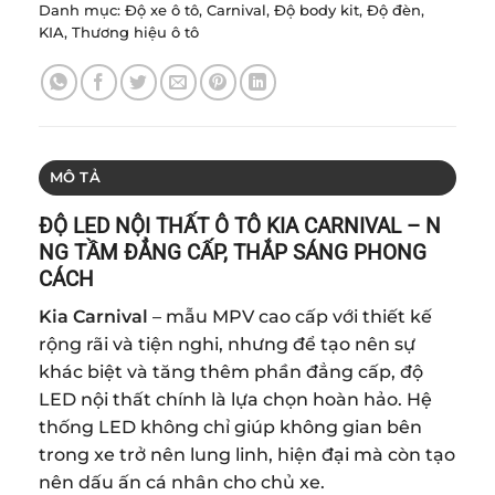
Danh mục:
Độ xe ô tô
,
Carnival
,
Độ body kit
,
Độ đèn
,
KIA
,
Thương hiệu ô tô
MÔ TẢ
ĐỘ LED NỘI THẤT Ô TÔ KIA CARNIVAL – N
NG TẦM ĐẲNG CẤP, THẮP SÁNG PHONG
CÁCH
Kia Carnival
– mẫu MPV cao cấp với thiết kế
rộng rãi và tiện nghi, nhưng để tạo nên sự
khác biệt và tăng thêm phần đẳng cấp, độ
LED nội thất chính là lựa chọn hoàn hảo. Hệ
thống LED không chỉ giúp không gian bên
trong xe trở nên lung linh, hiện đại mà còn tạo
nên dấu ấn cá nhân cho chủ xe.